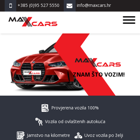
+385 (0)95 527 5550
info@maxcars.hr
ZNAM ŠTO VOZIM!
Provjerena vozila 100%
Vozila od ovlaštenih autokuća
Jamstvo na kilometre
Uvoz vozila po želji