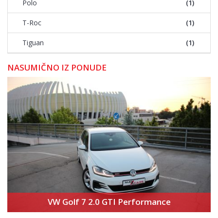
Polo
(1)
T-Roc
(1)
Tiguan
(1)
NASUMIČNO IZ PONUDE
VW Golf 7 2.0 GTI Performance