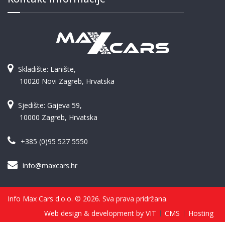
Skladište: Lanište,
10020 Novi Zagreb, Hrvatska
Sjedište: Gajeva 59,
10000 Zagreb, Hrvatska
+385 (0)95 527 5550
info@maxcars.hr
Info Max Cars d.o.o. © 2026. Sva prava pridržana.
Web design & development by VIT
CMS
Hosting