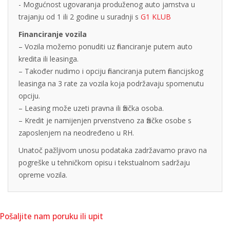
- Mogućnost ugovaranja produženog auto jamstva u
trajanju od 1 ili 2 godine u suradnji s
G1 KLUB
Financiranje vozila
– Vozila možemo ponuditi uz financiranje putem auto
kredita ili leasinga.
– Također nudimo i opciju financiranja putem financijskog
leasinga na 3 rate za vozila koja podržavaju spomenutu
opciju.
– Leasing može uzeti pravna ili fizička osoba.
– Kredit je namijenjen prvenstveno za fizičke osobe s
zaposlenjem na neodređeno u RH.
Unatoč pažljivom unosu podataka zadržavamo pravo na
pogreške u tehničkom opisu i tekstualnom sadržaju
opreme vozila.
Pošaljite nam poruku ili upit