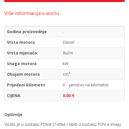
Više informacija o vozilu
Godina proizvodnje
.
Vrsta motora
Diesel
Vrsta mjenača:
Ručni
Snaga motora
kW
3
Obujam motora
cm
Prijeđeni kilometri
0 - jamstvo na kilometre
CIJENA
0,00 €
Opširnije
Vozilo je u sustavu PDVa! (Tvrtke i obrti u sustavu PDV-a imaju