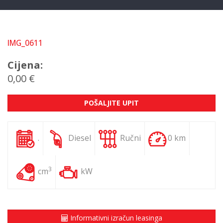
IMG_0611
Cijena:
0,00 €
POŠALJITE UPIT
.
Diesel
Ručni
0 km
3
cm
kW
Informativni izračun leasinga