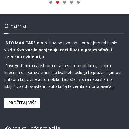
O nama
INFO MAX CARS d.o.o.
bavi se uvozom i prodajom rabljenih
vozila.
Sva vozila posjeduju certifikat o proizvođaču i
servisnu evidenciju.
Dugogodišnjim iskustvom u radu s automobilima, svojim
kupcima osigurava vrhunsku kvalitetu usluga te pruža sigurnost
prilikom kupovine automobila. Također vozila nabavljamo
isključivo od ovlaštenih auto kuća te certificirani prodavača !
PROČITAJ VIŠE
Kontakt informacije