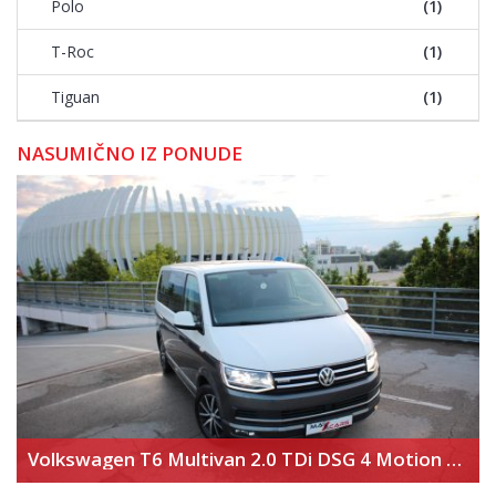
Polo
(1)
T-Roc
(1)
Tiguan
(1)
NASUMIČNO IZ PONUDE
Volkswagen T6 Multivan 2.0 TDi DSG 4 Motion Highline