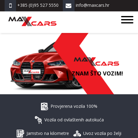
+385 (0)95 527 5550
info@maxcars.hr
ZNAM ŠTO VOZIM!
Provjerena vozila 100%
Vozila od ovlaštenih autokuća
Jamstvo na kilometre
Uvoz vozila po želji