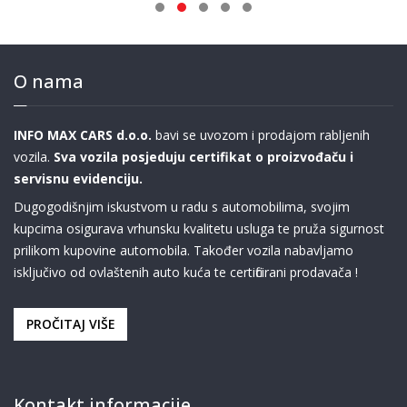
O nama
INFO MAX CARS d.o.o.
bavi se uvozom i prodajom rabljenih
vozila.
Sva vozila posjeduju certifikat o proizvođaču i
servisnu evidenciju.
Dugogodišnjim iskustvom u radu s automobilima, svojim
kupcima osigurava vrhunsku kvalitetu usluga te pruža sigurnost
prilikom kupovine automobila. Također vozila nabavljamo
isključivo od ovlaštenih auto kuća te certificirani prodavača !
PROČITAJ VIŠE
Kontakt informacije