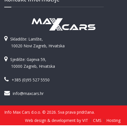
Skladište: Lanište,
10020 Novi Zagreb, Hrvatska
Sjedište: Gajeva 59,
10000 Zagreb, Hrvatska
+385 (0)95 527 5550
info@maxcars.hr
Info Max Cars d.o.o. © 2026. Sva prava pridržana.
Web design & development by VIT
CMS
Hosting