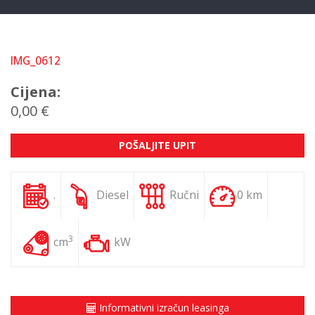
IMG_0612
Cijena:
0,00 €
POŠALJITE UPIT
.
Diesel
Ručni
0 km
3
cm
kW
Informativni izračun leasinga