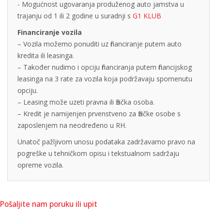
- Mogućnost ugovaranja produženog auto jamstva u
trajanju od 1 ili 2 godine u suradnji s
G1 KLUB
Financiranje vozila
– Vozila možemo ponuditi uz financiranje putem auto
kredita ili leasinga.
– Također nudimo i opciju financiranja putem financijskog
leasinga na 3 rate za vozila koja podržavaju spomenutu
opciju.
– Leasing može uzeti pravna ili fizička osoba.
– Kredit je namijenjen prvenstveno za fizičke osobe s
zaposlenjem na neodređeno u RH.
Unatoč pažljivom unosu podataka zadržavamo pravo na
pogreške u tehničkom opisu i tekstualnom sadržaju
opreme vozila.
Pošaljite nam poruku ili upit