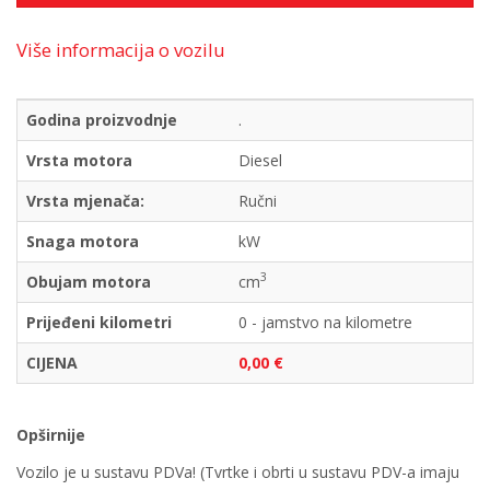
Više informacija o vozilu
Godina proizvodnje
.
Vrsta motora
Diesel
Vrsta mjenača:
Ručni
Snaga motora
kW
3
Obujam motora
cm
Prijeđeni kilometri
0 - jamstvo na kilometre
CIJENA
0,00 €
Opširnije
Vozilo je u sustavu PDVa! (Tvrtke i obrti u sustavu PDV-a imaju