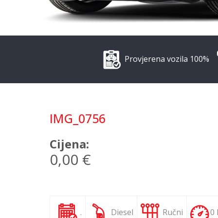
Provjerena vozila 100%
IMG_0756
Cijena:
0,00 €
.
Diesel
Ručni
0