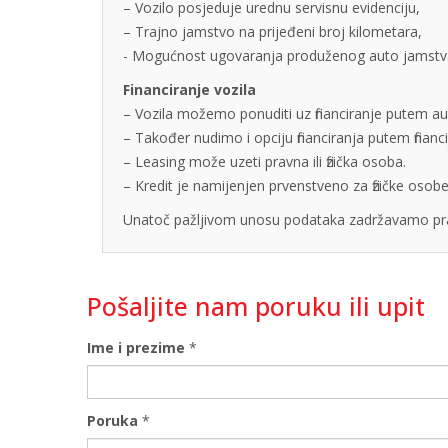
– Vozilo posjeduje urednu servisnu evidenciju,
– Trajno jamstvo na prijeđeni broj kilometara,
- Mogućnost ugovaranja produženog auto jamstva u
Financiranje vozila
– Vozila možemo ponuditi uz financiranje putem auto
– Također nudimo i opciju financiranja putem finan
– Leasing može uzeti pravna ili fizička osoba.
– Kredit je namijenjen prvenstveno za fizičke os
Unatoč pažljivom unosu podataka zadržavamo pra
Pošaljite nam poruku ili upit
Ime i prezime
*
Poruka
*