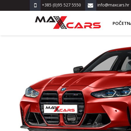
+385 (0)95 527 5550
info@maxcars.hr
POČETN