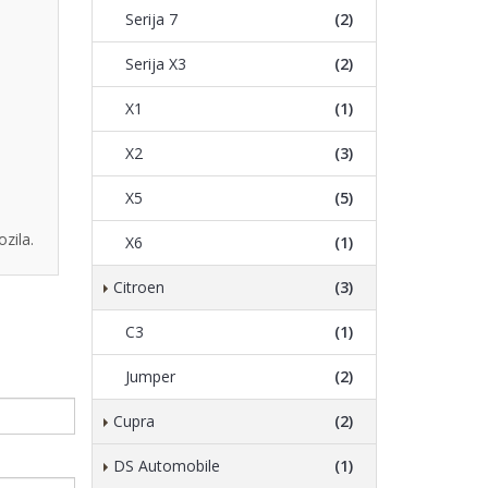
Serija 7
(2)
Serija X3
(2)
X1
(1)
X2
(3)
X5
(5)
zila.
X6
(1)
Citroen
(3)
C3
(1)
Jumper
(2)
Cupra
(2)
DS Automobile
(1)