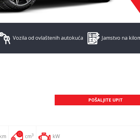
Vozila od ovlaštenih autokuća
Jamstvo na kilo
POŠALJITE UPIT
3
 km
cm
kW