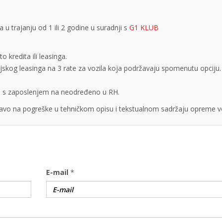
 trajanju od 1 ili 2 godine u suradnji s
G1 KLUB
 kredita ili leasinga.
cijskog leasinga na 3 rate za vozila koja podržavaju spomenutu opciju.
obe s zaposlenjem na neodređeno u RH.
vo na pogreške u tehničkom opisu i tekstualnom sadržaju opreme vo
E-mail
*