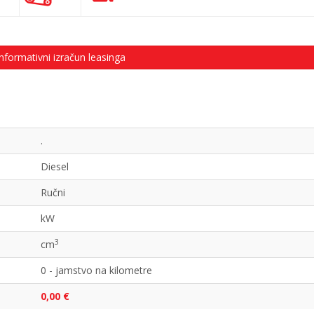
nformativni izračun leasinga
.
Diesel
Ručni
kW
3
cm
0 - jamstvo na kilometre
0,00 €