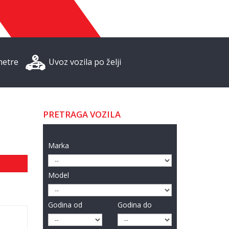
metre
Uvoz vozila po želji
PRETRAGA VOZILA
Marka
Model
Godina od
Godina do