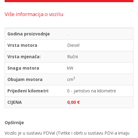
Više informacija o vozilu
Godina proizvodnje
.
Vrsta motora
Diesel
Vrsta mjenača:
Ručni
Snaga motora
kW
3
Obujam motora
cm
Prijeđeni kilometri
0 - jamstvo na kilometre
CIJENA
0,00 €
Opširnije
Vozilo je u sustavu PDVa! (Tvrtke i obrti u sustavu PDV-a imaju