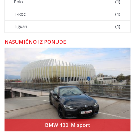
Polo
(1)
T-Roc
(1)
Tiguan
(1)
NASUMIČNO IZ PONUDE
BMW 430i M sport