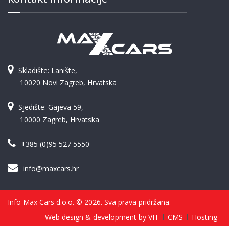
Skladište: Lanište,
10020 Novi Zagreb, Hrvatska
Sjedište: Gajeva 59,
10000 Zagreb, Hrvatska
+385 (0)95 527 5550
info@maxcars.hr
Info Max Cars d.o.o. © 2026. Sva prava pridržana.
Web design & development by VIT
CMS
Hosting