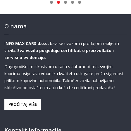
O nama
INFO MAX CARS d.o.o.
bavi se uvozom i prodajom rabljenih
vozila.
Sva vozila posjeduju certifikat o proizvođaču i
servisnu evidenciju.
Dugogodišnjim iskustvom u radu s automobilima, svojim
kupcima osigurava vrhunsku kvalitetu usluga te pruža sigurnost
prilikom kupovine automobila. Također vozila nabavljamo
isključivo od ovlaštenih auto kuća te certificirani prodavača !
PROČITAJ VIŠE
Kontakt informacije