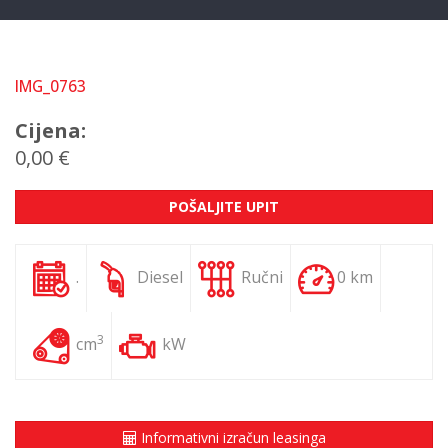
IMG_0763
Cijena:
0,00 €
POŠALJITE UPIT
.
Diesel
Ručni
0 km
3
cm
kW
Informativni izračun leasinga