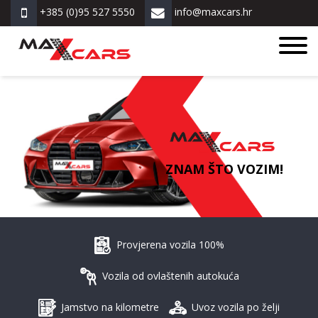
+385 (0)95 527 5550
info@maxcars.hr
ZNAM ŠTO VOZIM!
Provjerena vozila 100%
Vozila od ovlaštenih autokuća
Jamstvo na kilometre
Uvoz vozila po želji