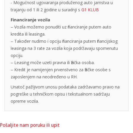
- Mogućnost ugovaranja produženog auto jamstva u
trajanju od 1 ili 2 godine u suradnji s
G1 KLUB
Financiranje vozila
– Vozila možemo ponuditi uz financiranje putem auto
kredita ili leasinga.
– Također nudimo i opciju financiranja putem financijskog
leasinga na 3 rate za vozila koja podržavaju spomenutu
opciju.
– Leasing može uzeti pravna ili fizička osoba.
– Kredit je namijenjen prvenstveno za fizičke osobe s
zaposlenjem na neodređeno u RH.
Unatoč pažljivom unosu podataka zadržavamo pravo na
pogreške u tehničkom opisu i tekstualnom sadržaju
opreme vozila.
Pošaljite nam poruku ili upit