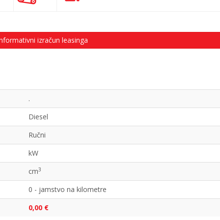
nformativni izračun leasinga
.
Diesel
Ručni
kW
3
cm
0 - jamstvo na kilometre
0,00 €