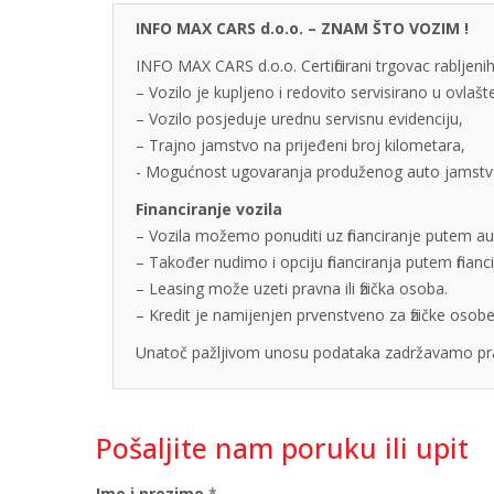
INFO MAX CARS d.o.o. – ZNAM ŠTO VOZIM !
INFO MAX CARS d.o.o. Certificirani trgovac rabljenih
– Vozilo je kupljeno i redovito servisirano u ovlaš
– Vozilo posjeduje urednu servisnu evidenciju,
– Trajno jamstvo na prijeđeni broj kilometara,
- Mogućnost ugovaranja produženog auto jamstva u
Financiranje vozila
– Vozila možemo ponuditi uz financiranje putem auto
– Također nudimo i opciju financiranja putem finan
– Leasing može uzeti pravna ili fizička osoba.
– Kredit je namijenjen prvenstveno za fizičke os
Unatoč pažljivom unosu podataka zadržavamo pra
Pošaljite nam poruku ili upit
Ime i prezime
*