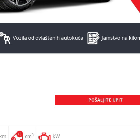
Vozila od ovlaštenih autokuća
Jamstvo na kilo
POŠALJITE UPIT
3
 km
cm
kW