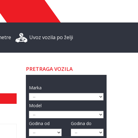
metre
Uvoz vozila po želji
PRETRAGA VOZILA
Marka
Model
Godina od
Godina do