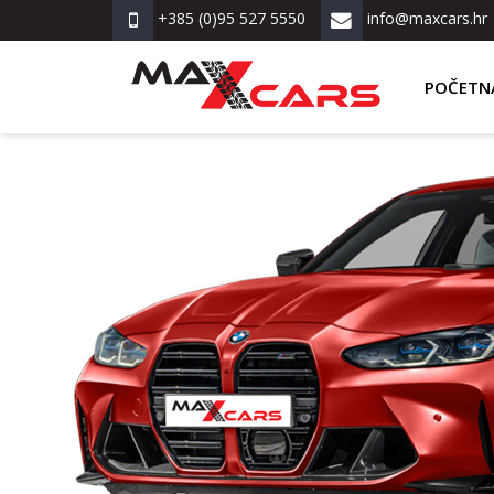
+385 (0)95 527 5550
info@maxcars.hr
POČETN