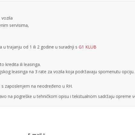
 vozila
tenim servisima,
 trajanju od 1 ili 2 godine u suradnji s
G1 KLUB
 kredita ili leasinga.
cijskog leasinga na 3 rate za vozila koja podržavaju spomenutu opciju.
obe s zaposlenjem na neodređeno u RH.
vo na pogreške u tehničkom opisu i tekstualnom sadržaju opreme vo
E-mail
*