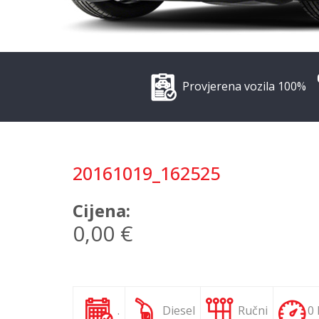
Provjerena vozila 100%
20161019_162525
Cijena:
0,00 €
.
Diesel
Ručni
0