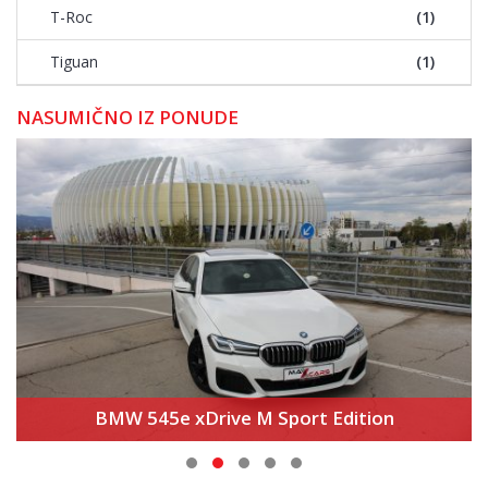
T-Roc
(1)
Tiguan
(1)
NASUMIČNO IZ PONUDE
BMW 545e xDrive M Sport Edition