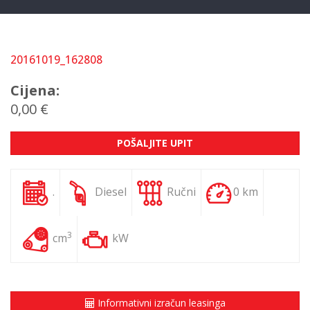
20161019_162808
Cijena:
0,00 €
POŠALJITE UPIT
.
Diesel
Ručni
0 km
3
cm
kW
Informativni izračun leasinga