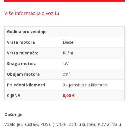
Više informacija o vozilu
Godina proizvodnje
.
Vrsta motora
Diesel
Vrsta mjenača:
Ručni
Snaga motora
kW
3
Obujam motora
cm
Prijeđeni kilometri
0 - jamstvo na kilometre
CIJENA
0,00 €
Opširnije
Vozilo je u sustavu PDVa! (Tvrtke i obrti u sustavu PDV-a imaju