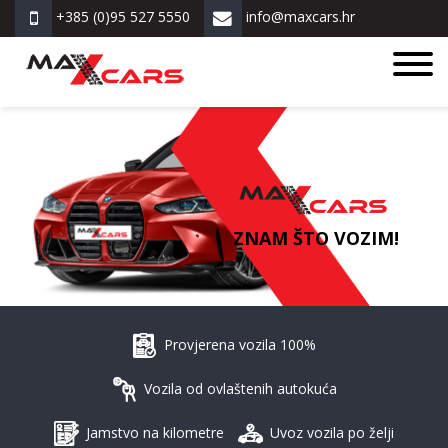
+385 (0)95 527 5550
info@maxcars.hr
ZNAM ŠTO VOZIM!
Provjerena vozila 100%
Vozila od ovlaštenih autokuća
Jamstvo na kilometre
Uvoz vozila po želji