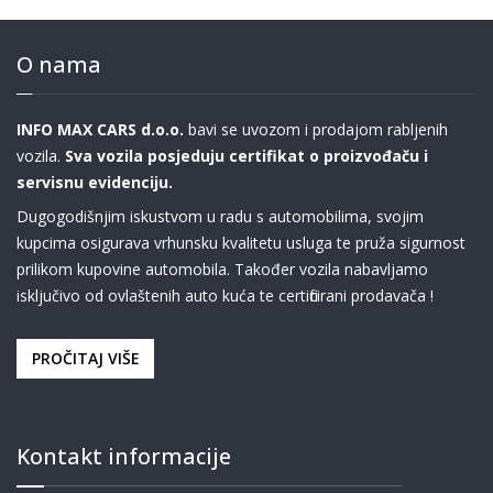
O nama
INFO MAX CARS d.o.o.
bavi se uvozom i prodajom rabljenih
vozila.
Sva vozila posjeduju certifikat o proizvođaču i
servisnu evidenciju.
Dugogodišnjim iskustvom u radu s automobilima, svojim
kupcima osigurava vrhunsku kvalitetu usluga te pruža sigurnost
prilikom kupovine automobila. Također vozila nabavljamo
isključivo od ovlaštenih auto kuća te certificirani prodavača !
PROČITAJ VIŠE
Kontakt informacije