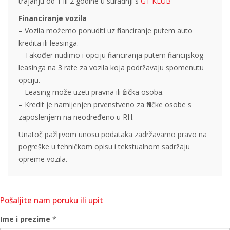
trajanju od 1 ili 2 godine u suradnji s
G1 KLUB
Financiranje vozila
– Vozila možemo ponuditi uz financiranje putem auto
kredita ili leasinga.
– Također nudimo i opciju financiranja putem financijskog
leasinga na 3 rate za vozila koja podržavaju spomenutu
opciju.
– Leasing može uzeti pravna ili fizička osoba.
– Kredit je namijenjen prvenstveno za fizičke osobe s
zaposlenjem na neodređeno u RH.
Unatoč pažljivom unosu podataka zadržavamo pravo na
pogreške u tehničkom opisu i tekstualnom sadržaju
opreme vozila.
Pošaljite nam poruku ili upit
Ime i prezime
*