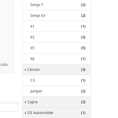
Serija 7
(2)
Serija X3
(2)
X1
(1)
X2
(3)
X5
(5)
X6
(1)
zila.
Citroen
(3)
C3
(1)
Jumper
(2)
Cupra
(2)
DS Automobile
(1)