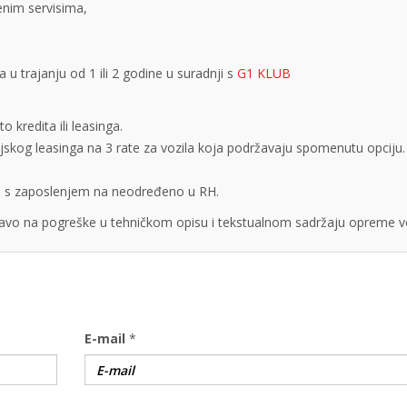
tenim servisima,
 trajanju od 1 ili 2 godine u suradnji s
G1 KLUB
 kredita ili leasinga.
cijskog leasinga na 3 rate za vozila koja podržavaju spomenutu opciju.
obe s zaposlenjem na neodređeno u RH.
vo na pogreške u tehničkom opisu i tekstualnom sadržaju opreme vo
E-mail
*