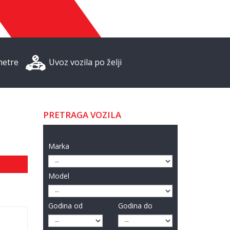
metre
Uvoz vozila po želji
PRETRAGA VOZILA
Marka
Model
Godina od
Godina do