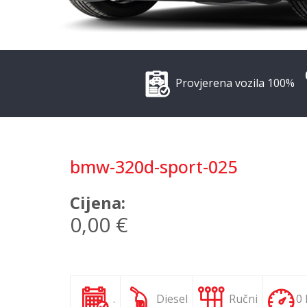
Provjerena vozila 100%
bmw-320d-sport-025
Cijena:
0,00 €
.
Diesel
Ručni
0