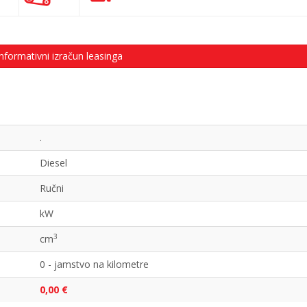
nformativni izračun leasinga
.
Diesel
Ručni
kW
3
cm
0 - jamstvo na kilometre
0,00 €