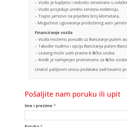
– Vozilo je kupljeno i redovito servisirano u ovlaš
– Vozilo posjeduje urednu servisnu evidenciju,
– Trajno jamstvo na prijeđeni broj kilometara,
- Mogućnost ugovaranja produženog auto jamstva u
Financiranje vozila
– Vozila možemo ponuditi uz financiranje putem auto
– Također nudimo i opciju financiranja putem finan
– Leasing može uzeti pravna ili fizička osoba.
– Kredit je namijenjen prvenstveno za fizičke os
Unatoč pažljivom unosu podataka zadržavamo pra
Pošaljite nam poruku ili upit
Ime i prezime
*
Poruka
*