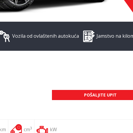
Vozila od ovlaštenih autokuća
Jamstvo na kilo
POŠALJITE UPIT
3
 km
cm
kW