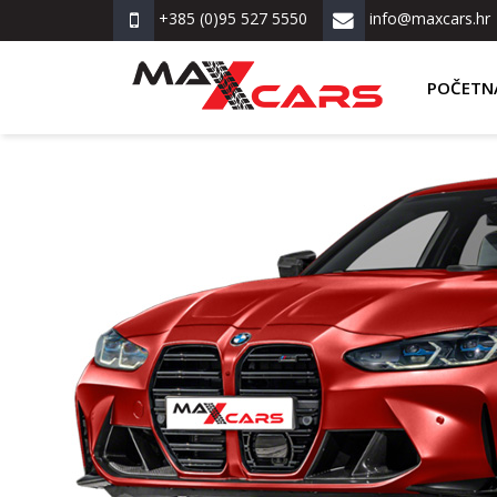
+385 (0)95 527 5550
info@maxcars.hr
POČETN