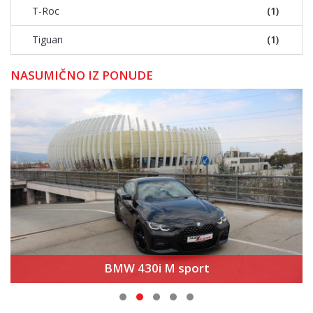
T-Roc
(1)
Tiguan
(1)
NASUMIČNO IZ PONUDE
BMW 430i M sport