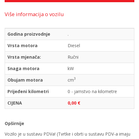
Više informacija o vozilu
Godina proizvodnje
.
Vrsta motora
Diesel
Vrsta mjenača:
Ručni
Snaga motora
kW
3
Obujam motora
cm
Prijeđeni kilometri
0 - jamstvo na kilometre
CIJENA
0,00 €
Opširnije
Vozilo je u sustavu PDVa! (Tvrtke i obrti u sustavu PDV-a imaju