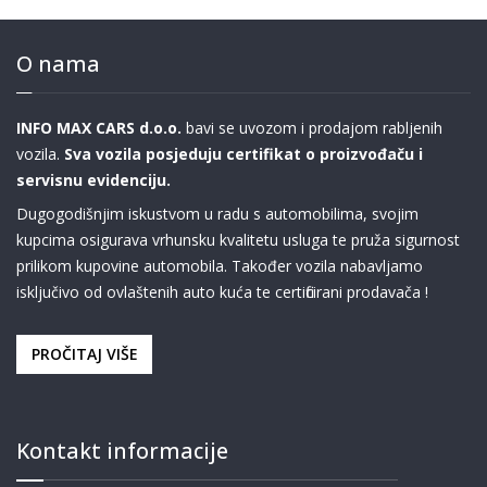
O nama
INFO MAX CARS d.o.o.
bavi se uvozom i prodajom rabljenih
vozila.
Sva vozila posjeduju certifikat o proizvođaču i
servisnu evidenciju.
Dugogodišnjim iskustvom u radu s automobilima, svojim
kupcima osigurava vrhunsku kvalitetu usluga te pruža sigurnost
prilikom kupovine automobila. Također vozila nabavljamo
isključivo od ovlaštenih auto kuća te certificirani prodavača !
PROČITAJ VIŠE
Kontakt informacije