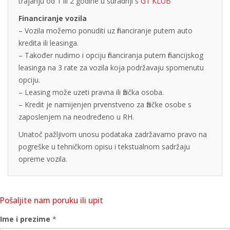
trajanju od 1 ili 2 godine u suradnji s
G1 KLUB
Financiranje vozila
– Vozila možemo ponuditi uz financiranje putem auto
kredita ili leasinga.
– Također nudimo i opciju financiranja putem financijskog
leasinga na 3 rate za vozila koja podržavaju spomenutu
opciju.
– Leasing može uzeti pravna ili fizička osoba.
– Kredit je namijenjen prvenstveno za fizičke osobe s
zaposlenjem na neodređeno u RH.
Unatoč pažljivom unosu podataka zadržavamo pravo na
pogreške u tehničkom opisu i tekstualnom sadržaju
opreme vozila.
Pošaljite nam poruku ili upit
Ime i prezime
*