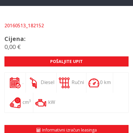
20160513_182152
Cijena:
0,00 €
POŠALJITE UPIT
.
Diesel
Ručni
0 km
3
cm
kW
Informativni izračun leasinga