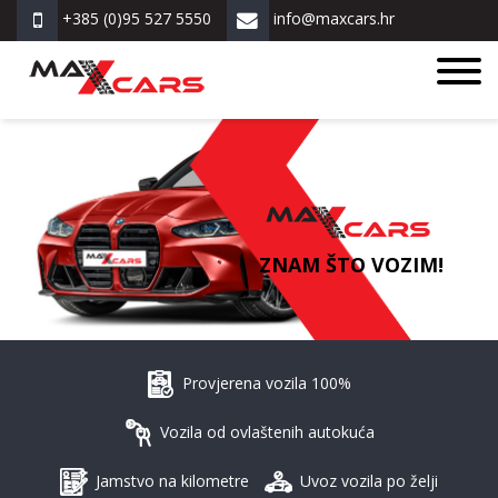
+385 (0)95 527 5550
info@maxcars.hr
ZNAM ŠTO VOZIM!
Provjerena vozila 100%
Vozila od ovlaštenih autokuća
Jamstvo na kilometre
Uvoz vozila po želji