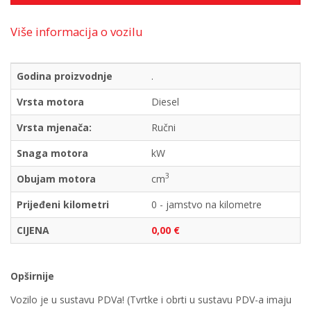
Više informacija o vozilu
Godina proizvodnje
.
Vrsta motora
Diesel
Vrsta mjenača:
Ručni
Snaga motora
kW
3
Obujam motora
cm
Prijeđeni kilometri
0 - jamstvo na kilometre
CIJENA
0,00 €
Opširnije
Vozilo je u sustavu PDVa! (Tvrtke i obrti u sustavu PDV-a imaju