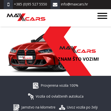
+385 (0)95 527 5550
info@maxcars.hr
ZNAM ŠTO VOZIM!
Provjerena vozila 100%
Vozila od ovlaštenih autokuća
Jamstvo na kilometre
Uvoz vozila po želji