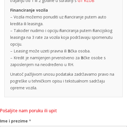
trajanju od 1 ili 2 godine u suradnji s
G1 KLUB
Financiranje vozila
– Vozila možemo ponuditi uz financiranje putem auto
kredita ili leasinga.
– Također nudimo i opciju financiranja putem financijskog
leasinga na 3 rate za vozila koja podržavaju spomenutu
opciju.
– Leasing može uzeti pravna ili fizička osoba.
– Kredit je namijenjen prvenstveno za fizičke osobe s
zaposlenjem na neodređeno u RH.
Unatoč pažljivom unosu podataka zadržavamo pravo na
pogreške u tehničkom opisu i tekstualnom sadržaju
opreme vozila.
Pošaljite nam poruku ili upit
Ime i prezime
*