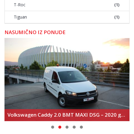
T-Roc
(1)
Tiguan
(1)
NASUMIČNO IZ PONUDE
Volkswagen Caddy 2.0 BMT MAXI DSG – 2020 god