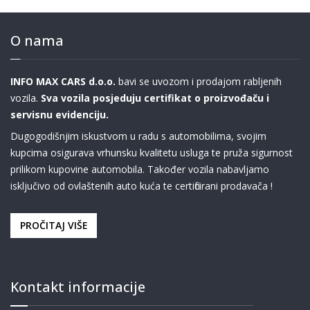
O nama
INFO MAX CARS d.o.o.
bavi se uvozom i prodajom rabljenih
vozila.
Sva vozila posjeduju certifikat o proizvođaču i
servisnu evidenciju.
Dugogodišnjim iskustvom u radu s automobilima, svojim
kupcima osigurava vrhunsku kvalitetu usluga te pruža sigurnost
prilikom kupovine automobila. Također vozila nabavljamo
isključivo od ovlaštenih auto kuća te certificirani prodavača !
PROČITAJ VIŠE
Kontakt informacije