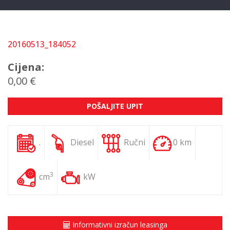
20160513_184052
Cijena:
0,00 €
POŠALJITE UPIT
.
Diesel
Ručni
0 km
3
cm
kW
Informativni izračun leasinga