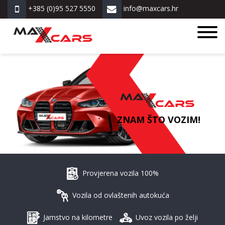
+385 (0)95 527 5550
info@maxcars.hr
ZNAM ŠTO VOZIM!
Provjerena vozila 100%
Vozila od ovlaštenih autokuća
Jamstvo na kilometre
Uvoz vozila po želji