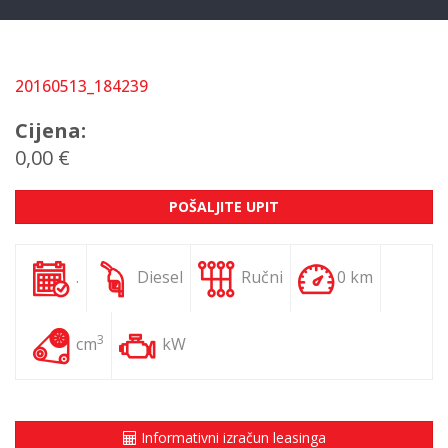
20160513_184239
Cijena:
0,00 €
POŠALJITE UPIT
.
Diesel
Ručni
0 km
3
cm
kW
Informativni izračun leasinga