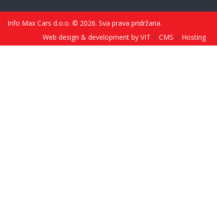
Info Max Cars d.o.o. © 2026. Sva prava pridržana.
Web design & development by VIT
CMS
Hosting