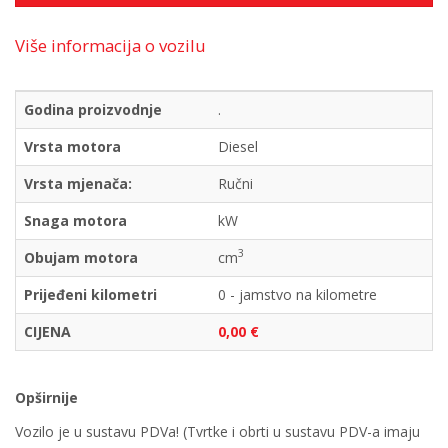
Više informacija o vozilu
Godina proizvodnje
.
Vrsta motora
Diesel
Vrsta mjenača:
Ručni
Snaga motora
kW
3
Obujam motora
cm
Prijeđeni kilometri
0 - jamstvo na kilometre
CIJENA
0,00 €
Opširnije
Vozilo je u sustavu PDVa! (Tvrtke i obrti u sustavu PDV-a imaju