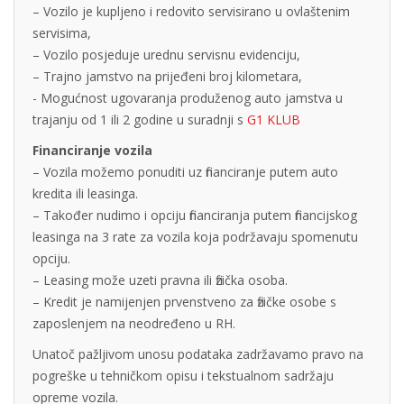
– Vozilo je kupljeno i redovito servisirano u ovlaštenim
servisima,
– Vozilo posjeduje urednu servisnu evidenciju,
– Trajno jamstvo na prijeđeni broj kilometara,
- Mogućnost ugovaranja produženog auto jamstva u
trajanju od 1 ili 2 godine u suradnji s
G1 KLUB
Financiranje vozila
– Vozila možemo ponuditi uz financiranje putem auto
kredita ili leasinga.
– Također nudimo i opciju financiranja putem financijskog
leasinga na 3 rate za vozila koja podržavaju spomenutu
opciju.
– Leasing može uzeti pravna ili fizička osoba.
– Kredit je namijenjen prvenstveno za fizičke osobe s
zaposlenjem na neodređeno u RH.
Unatoč pažljivom unosu podataka zadržavamo pravo na
pogreške u tehničkom opisu i tekstualnom sadržaju
opreme vozila.