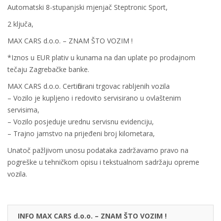
Automatski 8-stupanjski mjenjač Steptronic Sport,
2 ključa,
MAX CARS d.o.o. – ZNAM ŠTO VOZIM !
*Iznos u EUR plativ u kunama na dan uplate po prodajnom
tečaju Zagrebačke banke.
MAX CARS d.o.o. Certificirani trgovac rabljenih vozila
– Vozilo je kupljeno i redovito servisirano u ovlaštenim
servisima,
– Vozilo posjeduje urednu servisnu evidenciju,
– Trajno jamstvo na prijeđeni broj kilometara,
Unatoč pažljivom unosu podataka zadržavamo pravo na
pogreške u tehničkom opisu i tekstualnom sadržaju opreme
vozila.
INFO MAX CARS d.o.o. – ZNAM ŠTO VOZIM !