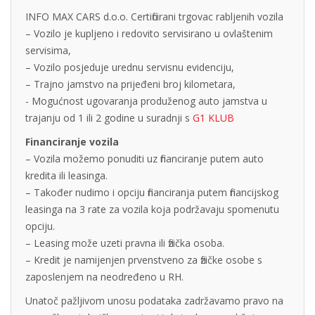
INFO MAX CARS d.o.o. Certificirani trgovac rabljenih vozila
– Vozilo je kupljeno i redovito servisirano u ovlaštenim
servisima,
– Vozilo posjeduje urednu servisnu evidenciju,
– Trajno jamstvo na prijeđeni broj kilometara,
- Mogućnost ugovaranja produženog auto jamstva u
trajanju od 1 ili 2 godine u suradnji s
G1 KLUB
Financiranje vozila
– Vozila možemo ponuditi uz financiranje putem auto
kredita ili leasinga.
– Također nudimo i opciju financiranja putem financijskog
leasinga na 3 rate za vozila koja podržavaju spomenutu
opciju.
– Leasing može uzeti pravna ili fizička osoba.
– Kredit je namijenjen prvenstveno za fizičke osobe s
zaposlenjem na neodređeno u RH.
Unatoč pažljivom unosu podataka zadržavamo pravo na