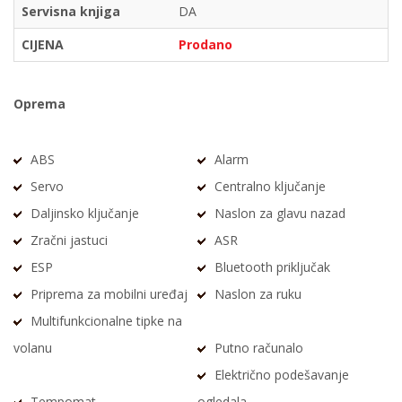
Servisna knjiga
DA
CIJENA
Prodano
Oprema
ABS
Alarm
Servo
Centralno ključanje
Daljinsko ključanje
Naslon za glavu nazad
Zračni jastuci
ASR
ESP
Bluetooth priključak
Priprema za mobilni uređaj
Naslon za ruku
Multifunkcionalne tipke na
volanu
Putno računalo
Električno podešavanje
Tempomat
ogledala