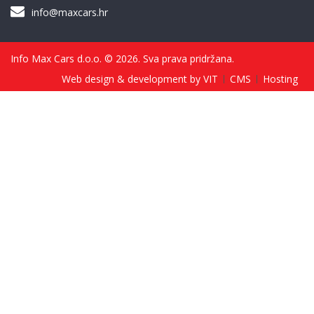
info@maxcars.hr
Info Max Cars d.o.o. © 2026. Sva prava pridržana.
Web design & development by VIT
CMS
Hosting