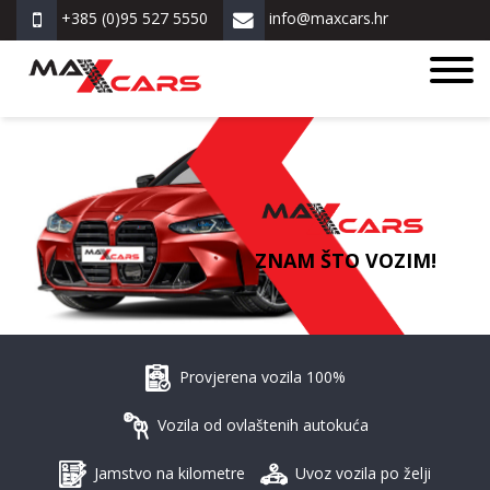
+385 (0)95 527 5550
info@maxcars.hr
ZNAM ŠTO VOZIM!
Provjerena vozila 100%
Vozila od ovlaštenih autokuća
Jamstvo na kilometre
Uvoz vozila po želji