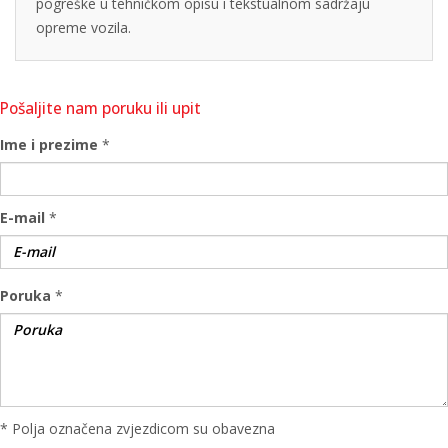
pogreške u tehničkom opisu i tekstualnom sadržaju
opreme vozila.
Pošaljite nam poruku ili upit
Ime i prezime
*
E-mail
*
Poruka
*
* Polja označena zvjezdicom su obavezna