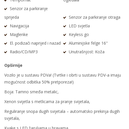
Senzor za parkiranje
sprijeda
Senzor za parkiranje otraga
Navigacija
LED svjetla
Maglenke
Keyless go
El. podizači naprijed i nazad
Aluminijske felge 16"
Radio/CD/MP3
Unutrašnjost: Koža
Opširnije
Vozilo je u sustavu PDVa! (Tvrtke i obrti u sustavu PDV-a imaju
mogućnost odbitka 50% pretporeza!)
Boja: Tamno smeđa metalic,
Xenon svijetla s metlicama za pranje svijetala,
Reguliranje snopa dugih svijetala – automatsko prekinja dugih
svjetala,
Kvake s LED žaruljama u bravama,