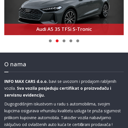
Škoda Kodiaq 2.0 TFSi RS – Novi model
O nama
INFO MAX CARS d.o.o.
bavi se uvozom i prodajom rabljenih
vozila.
Sva vozila posjeduju certifikat o proizvođaču i
servisnu evidenciju.
Dugogodišnjim iskustvom u radu s automobilima, svojim
kupcima osigurava vrhunsku kvalitetu usluga te pruža sigurnost
prilikom kupovine automobila. Također vozila nabavljamo
isključivo od ovlaštenih auto kuća te certificirani prodavača !