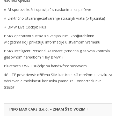
naslona sjedala
⭐️ M-sportski kožni upravljač s naslonima za palčeve
⭐️ Električno otvaranje/zatvaranje stražnjih vrata (prtljažnika)
⭐️ BMW Live Cockpit Plus
BMW operativni sustav 8 s varijabilnim, konfigurabilnim
widgetima koji prikazuju informacije u stvarnom vremenu
BMW Intelligent Personal Assistant (prirodna glasovna kontrola
glasovnom naredbom “Hey BMW”)
Bluetooth / Wi‐Fi sučelje sa hands‐free sustavom
4G LTE povezivost: ožičena SIM kartica s 4G mrežom u vozilu za
održavanje mobilnosti korisnika (samo za ConnectedDrive
tržišta)
INFO MAX CARS d.o.o. – ZNAM ŠTO VOZIM !