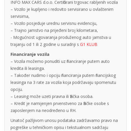
INFO MAX CARS d.o.o. Certificirani trgovac rabljenih vozila
– Vozilo je kupljeno i redovito servisirano u ovlaštenim
servisima,
– Vozilo posjeduje urednu servisnu evidenciju,
– Trajno jamstvo na prijeđeni broj kilometara,
- Mogućnost ugovaranja produženog auto jamstva u
trajanju od 1 ili 2 godine u suradnji s
G1 KLUB
Financiranje vozila
– Vozila možemo ponuditi uz financiranje putem auto
kredita ili leasinga.
– Također nudimo i opciju financiranja putem financijskog
leasinga na 3 rate za vozila koja podržavaju spomenutu
opciju.
– Leasing može uzeti pravna ili fizička osoba.
– Kredit je namijenjen prvenstveno za fizičke osobe s
zaposlenjem na neodređeno u RH.
Unatoč pažljivom unosu podataka zadržavamo pravo na
pogreške u tehničkom opisu i tekstualnom sadržaju