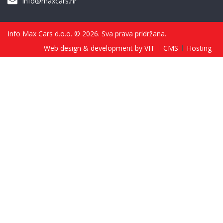
info@maxcars.hr
Info Max Cars d.o.o. © 2026. Sva prava pridržana.
Web design & development by VIT
CMS
Hosting