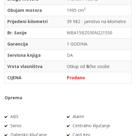
3
Obujam motora
1995 cm
Prijeđeni kilometri
39 982 - jamstvo na kilometre
Br. šasije
WBA15BZ030N221550
Garancija
1 GODINA
Servisna knjiga
DA
Vrsta vlasništva
Otkup od fizičke osobe
CIJENA
Prodano
Oprema
ABS
Alarm
Servo
Centralno ključanje
Daljinsko ključanje
Card Key