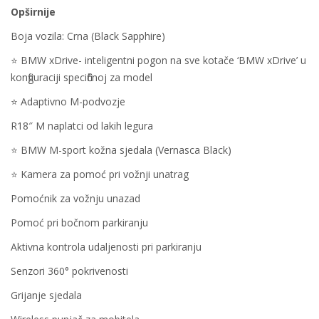
Opširnije
Boja vozila: Crna (Black Sapphire)
⭐️ BMW xDrive- inteligentni pogon na sve kotače ‘BMW xDrive’ u
konfiguraciji specifičnoj za model
⭐️ Adaptivno M-podvozje
R18″ M naplatci od lakih legura
⭐️ BMW M-sport kožna sjedala (Vernasca Black)
⭐️ Kamera za pomoć pri vožnji unatrag
Pomoćnik za vožnju unazad
Pomoć pri bočnom parkiranju
Aktivna kontrola udaljenosti pri parkiranju
Senzori 360° pokrivenosti
Grijanje sjedala