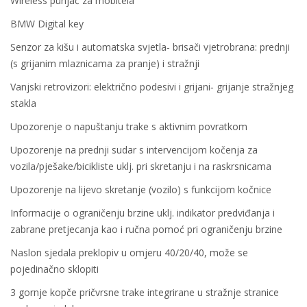
Wireless punjač za mobitela
BMW Digital key
Senzor za kišu i automatska svjetla‐ brisači vjetrobrana: prednji
(s grijanim mlaznicama za pranje) i stražnji
Vanjski retrovizori: električno podesivi i grijani‐ grijanje stražnjeg
stakla
Upozorenje o napuštanju trake s aktivnim povratkom
Upozorenje na prednji sudar s intervencijom kočenja za
vozila/pješake/bicikliste uklj. pri skretanju i na raskrsnicama
Upozorenje na lijevo skretanje (vozilo) s funkcijom kočnice
Informacije o ograničenju brzine uklj. indikator predviđanja i
zabrane pretjecanja kao i ručna pomoć pri ograničenju brzine
Naslon sjedala preklopiv u omjeru 40/20/40, može se
pojedinačno sklopiti
3 gornje kopče pričvrsne trake integrirane u stražnje stranice