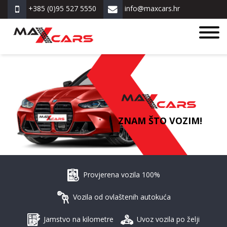
+385 (0)95 527 5550
info@maxcars.hr
ZNAM ŠTO VOZIM!
Provjerena vozila 100%
Vozila od ovlaštenih autokuća
Jamstvo na kilometre
Uvoz vozila po želji