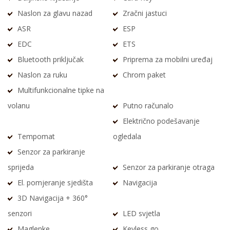
Naslon za glavu nazad
Zračni jastuci
ASR
ESP
EDC
ETS
Bluetooth priključak
Priprema za mobilni uređaj
Naslon za ruku
Chrom paket
Multifunkcionalne tipke na
volanu
Putno računalo
Električno podešavanje
Tempomat
ogledala
Senzor za parkiranje
sprijeda
Senzor za parkiranje otraga
El. pomjeranje sjedišta
Navigacija
3D Navigacija + 360°
senzori
LED svjetla
Maglenke
Keyless go