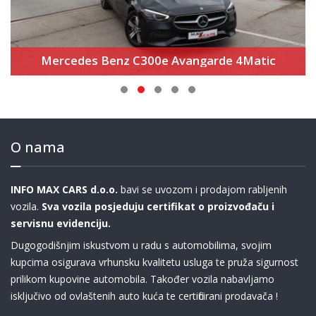
BMW M440i xDrive Gran Coupé M paket Pro
O nama
INFO MAX CARS d.o.o.
bavi se uvozom i prodajom rabljenih
vozila.
Sva vozila posjeduju certifikat o proizvođaču i
servisnu evidenciju.
Dugogodišnjim iskustvom u radu s automobilima, svojim
kupcima osigurava vrhunsku kvalitetu usluga te pruža sigurnost
prilikom kupovine automobila. Također vozila nabavljamo
isključivo od ovlaštenih auto kuća te certificirani prodavača !