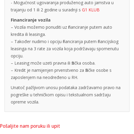
- Mogućnost ugovaranja produženog auto jamstva u
trajanju od 1 ili 2 godine u suradnji s
G1 KLUB
Financiranje vozila
– Vozila možemo ponuditi uz financiranje putem auto
kredita ili leasinga.
– Također nudimo i opciju financiranja putem financijskog
leasinga na 3 rate za vozila koja podržavaju spomenutu
opciju.
– Leasing može uzeti pravna ili fizička osoba.
– Kredit je namijenjen prvenstveno za fizičke osobe s
zaposlenjem na neodređeno u RH.
Unatoč pažljivom unosu podataka zadržavamo pravo na
pogreške u tehničkom opisu i tekstualnom sadržaju
opreme vozila.
Pošaljite nam poruku ili upit