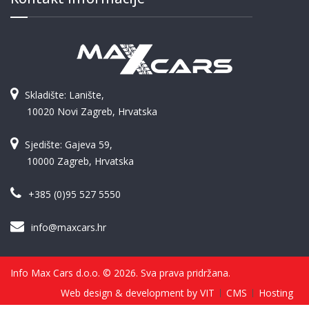
Skladište: Lanište,
10020 Novi Zagreb, Hrvatska
Sjedište: Gajeva 59,
10000 Zagreb, Hrvatska
+385 (0)95 527 5550
info@maxcars.hr
Info Max Cars d.o.o. © 2026. Sva prava pridržana.
Web design & development by VIT
CMS
Hosting