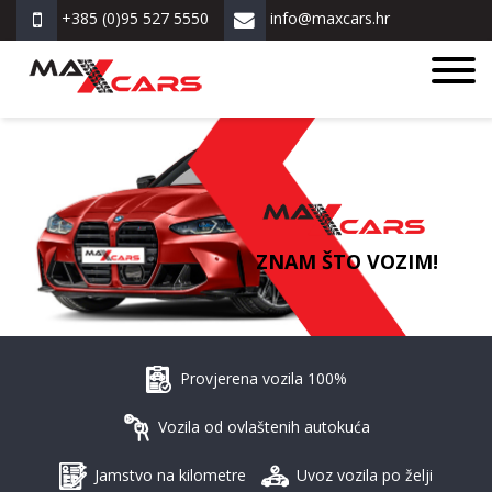
+385 (0)95 527 5550
info@maxcars.hr
ZNAM ŠTO VOZIM!
Provjerena vozila 100%
Vozila od ovlaštenih autokuća
Jamstvo na kilometre
Uvoz vozila po želji