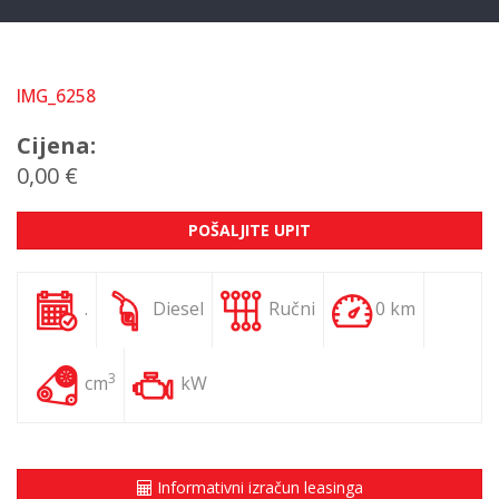
IMG_6258
Cijena:
0,00 €
POŠALJITE UPIT
.
Diesel
Ručni
0 km
3
cm
kW
Informativni izračun leasinga