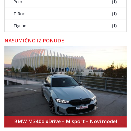
Polo
(1)
T-Roc
(1)
Tiguan
(1)
NASUMIČNO IZ PONUDE
BMW M340d xDrive – M sport – Novi model