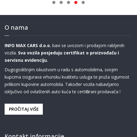
O nama
INFO MAX CARS d.o.o.
bavi se uvozom i prodajom rabljenih
vozila.
Sva vozila posjeduju certifikat o proizvođaču i
servisnu evidenciju.
Dugogodišnjim iskustvom u radu s automobilima, svojim
kupcima osigurava vrhunsku kvalitetu usluga te pruža sigurnost
prilikom kupovine automobila. Također vozila nabavljamo
isključivo od ovlaštenih auto kuća te certificirani prodavača !
PROČITAJ VIŠE
Kontakt informacije