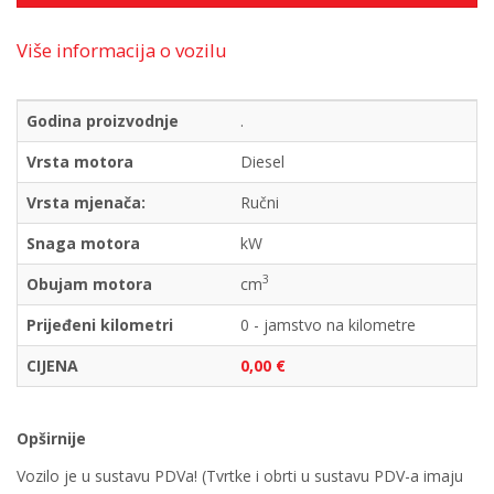
Više informacija o vozilu
Godina proizvodnje
.
Vrsta motora
Diesel
Vrsta mjenača:
Ručni
Snaga motora
kW
3
Obujam motora
cm
Prijeđeni kilometri
0 - jamstvo na kilometre
CIJENA
0,00 €
Opširnije
Vozilo je u sustavu PDVa! (Tvrtke i obrti u sustavu PDV-a imaju