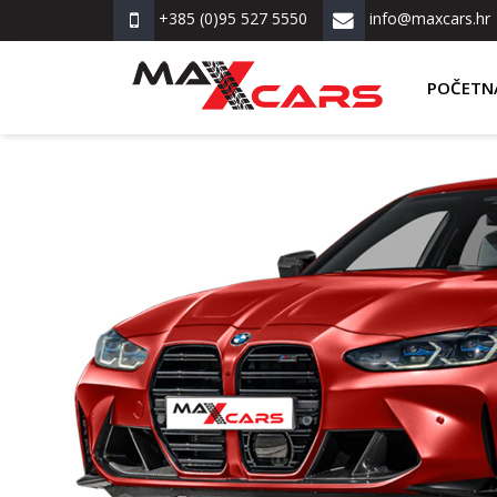
+385 (0)95 527 5550
info@maxcars.hr
POČETN