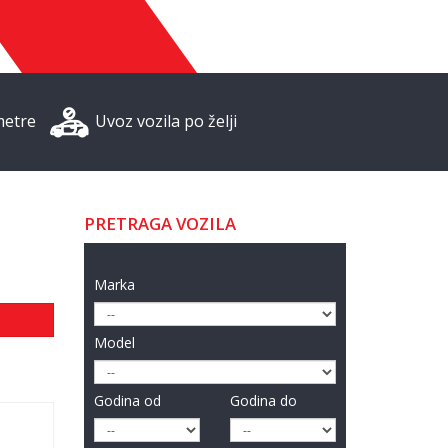
metre
Uvoz vozila po želji
PRETRAGA VOZILA
Marka
Model
Godina od
Godina do