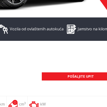
Vozila od ovlaštenih autokuća
Jamstvo na kilo
POŠALJITE UPIT
3
 km
cm
kW