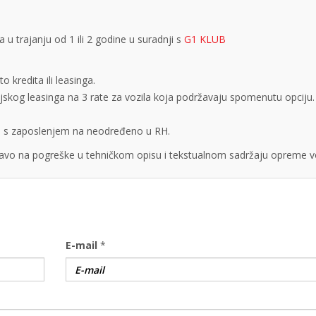
 trajanju od 1 ili 2 godine u suradnji s
G1 KLUB
 kredita ili leasinga.
cijskog leasinga na 3 rate za vozila koja podržavaju spomenutu opciju.
obe s zaposlenjem na neodređeno u RH.
vo na pogreške u tehničkom opisu i tekstualnom sadržaju opreme vo
E-mail
*