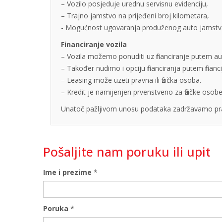
– Vozilo posjeduje urednu servisnu evidenciju,
– Trajno jamstvo na prijeđeni broj kilometara,
- Mogućnost ugovaranja produženog auto jamstva u
Financiranje vozila
– Vozila možemo ponuditi uz financiranje putem auto
– Također nudimo i opciju financiranja putem finan
– Leasing može uzeti pravna ili fizička osoba.
– Kredit je namijenjen prvenstveno za fizičke os
Unatoč pažljivom unosu podataka zadržavamo pra
Pošaljite nam poruku ili upit
Ime i prezime
*
Poruka
*