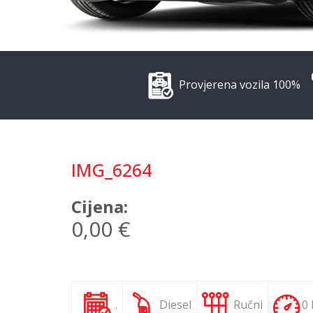
Provjerena vozila 100%
IMG_6264
Cijena:
0,00 €
.
Diesel
Ručni
0