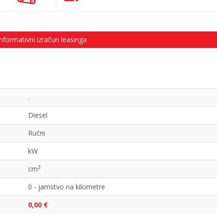
nformativni izračun leasinga
.
Diesel
Ručni
kW
3
cm
0 - jamstvo na kilometre
0,00 €