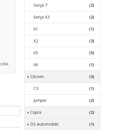
Serija 7
(2)
Serija X3
(2)
X1
(1)
X2
(3)
X5
(5)
zila.
X6
(1)
Citroen
(3)
C3
(1)
Jumper
(2)
Cupra
(2)
DS Automobile
(1)