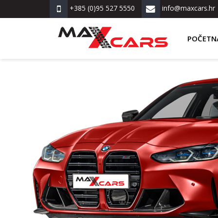
+385 (0)95 527 5550
info@maxcars.hr
POČETN