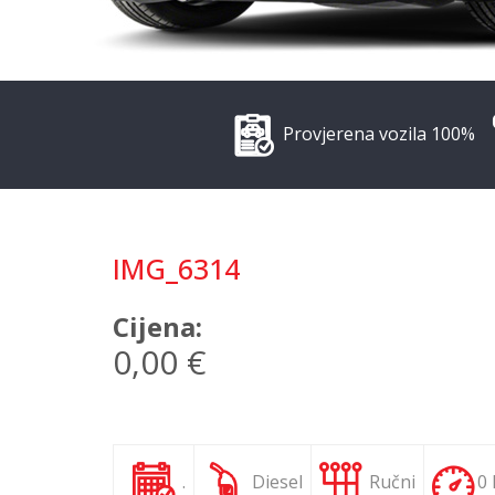
Provjerena vozila 100%
IMG_6314
Cijena:
0,00 €
.
Diesel
Ručni
0