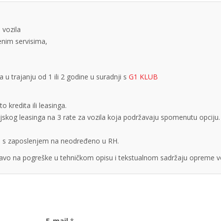
 vozila
tenim servisima,
 trajanju od 1 ili 2 godine u suradnji s
G1 KLUB
 kredita ili leasinga.
cijskog leasinga na 3 rate za vozila koja podržavaju spomenutu opciju.
obe s zaposlenjem na neodređeno u RH.
vo na pogreške u tehničkom opisu i tekstualnom sadržaju opreme vo
E-mail
*