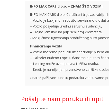
INFO MAX CARS d.o.o. – ZNAM ŠTO VOZIM !
INFO MAX CARS d.o.o. Certificirani trgovac rabljenih
– Vozilo je kupljeno i redovito servisirano u ovlaš
– Vozilo posjeduje urednu servisnu evidenciju,
– Trajno jamstvo na prijeđeni broj kilometara,
- Mogućnost ugovaranja produženog auto jamstva u
Financiranje vozila
– Vozila možemo ponuditi uz financiranje putem auto
– Također nudimo i opciju financiranja putem finan
– Leasing može uzeti pravna ili fizička osoba.
– Kredit je namijenjen prvenstveno za fizičke os
Unatoč pažljivom unosu podataka zadržavamo pra
Pošaljite nam poruku ili upit
Ime i prezime
*