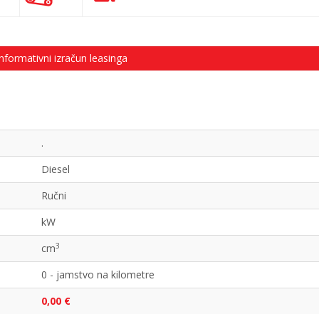
nformativni izračun leasinga
.
Diesel
Ručni
kW
3
cm
0 - jamstvo na kilometre
0,00 €