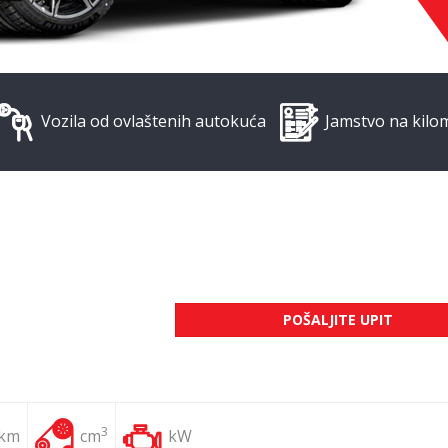
Vozila od ovlaštenih autokuća
Jamstvo na kilo
POŠALJITE UPIT
3
 km
cm
kW