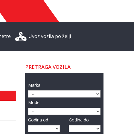
metre
Uvoz vozila po želji
PRETRAGA VOZILA
Marka
Model
Godina od
Godina do