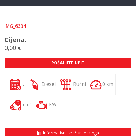
IMG_6334
Cijena:
0,00 €
POŠALJITE UPIT
.
Diesel
Ručni
0 km
3
cm
kW
Informativni izračun leasinga