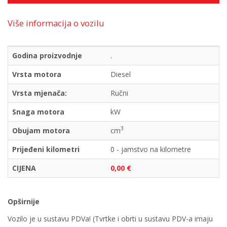
Više informacija o vozilu
Godina proizvodnje
.
Vrsta motora
Diesel
Vrsta mjenača:
Ručni
Snaga motora
kW
3
Obujam motora
cm
Prijeđeni kilometri
0 - jamstvo na kilometre
CIJENA
0,00 €
Opširnije
Vozilo je u sustavu PDVa! (Tvrtke i obrti u sustavu PDV-a imaju