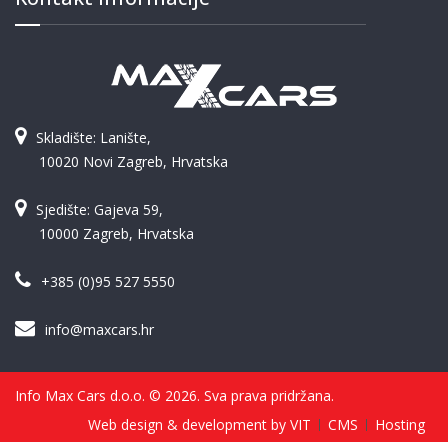
Skladište: Lanište,
10020 Novi Zagreb, Hrvatska
Sjedište: Gajeva 59,
10000 Zagreb, Hrvatska
+385 (0)95 527 5550
info@maxcars.hr
Info Max Cars d.o.o. © 2026. Sva prava pridržana.
Web design & development by VIT
CMS
Hosting