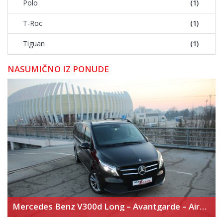
Polo
(1)
T-Roc
(1)
Tiguan
(1)
NASUMIČNO IZ PONUDE
Mercedes Benz V300d Long – Avantgarde – Airmatic