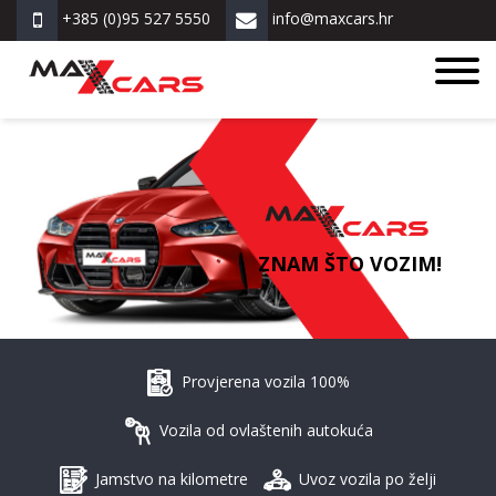
+385 (0)95 527 5550
info@maxcars.hr
ZNAM ŠTO VOZIM!
Provjerena vozila 100%
Vozila od ovlaštenih autokuća
Jamstvo na kilometre
Uvoz vozila po želji