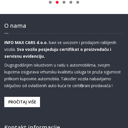
O nama
INFO MAX CARS d.o.o.
bavi se uvozom i prodajom rabljenih
vozila.
Sva vozila posjeduju certifikat o proizvođaču i
servisnu evidenciju.
Dugogodišnjim iskustvom u radu s automobilima, svojim
kupcima osigurava vrhunsku kvalitetu usluga te pruža sigurnost
prilikom kupovine automobila. Također vozila nabavljamo
isključivo od ovlaštenih auto kuća te certificirani prodavača !
PROČITAJ VIŠE
Kontakt informacije