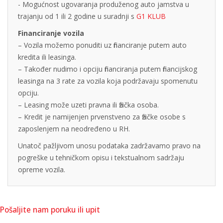
- Mogućnost ugovaranja produženog auto jamstva u
trajanju od 1 ili 2 godine u suradnji s
G1 KLUB
Financiranje vozila
– Vozila možemo ponuditi uz financiranje putem auto
kredita ili leasinga.
– Također nudimo i opciju financiranja putem financijskog
leasinga na 3 rate za vozila koja podržavaju spomenutu
opciju.
– Leasing može uzeti pravna ili fizička osoba.
– Kredit je namijenjen prvenstveno za fizičke osobe s
zaposlenjem na neodređeno u RH.
Unatoč pažljivom unosu podataka zadržavamo pravo na
pogreške u tehničkom opisu i tekstualnom sadržaju
opreme vozila.
Pošaljite nam poruku ili upit