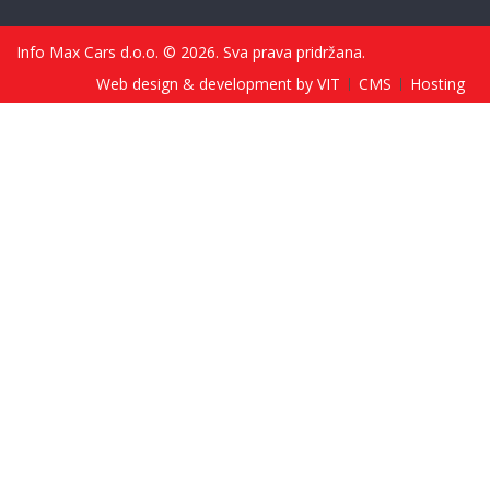
Info Max Cars d.o.o. © 2026. Sva prava pridržana.
Web design & development by VIT
CMS
Hosting