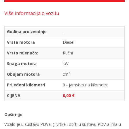
Više informacija o vozilu
Godina proizvodnje
.
Vrsta motora
Diesel
Vrsta mjenača:
Ručni
Snaga motora
kW
3
Obujam motora
cm
Prijeđeni kilometri
0 - jamstvo na kilometre
CIJENA
0,00 €
Opširnije
Vozilo je u sustavu PDVa! (Tvrtke i obrti u sustavu PDV-a imaju