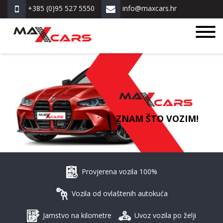
+385 (0)95 527 5550
info@maxcars.hr
ZNAM ŠTO VOZIM!
Provjerena vozila 100%
Vozila od ovlaštenih autokuća
Jamstvo na kilometre
Uvoz vozila po želji