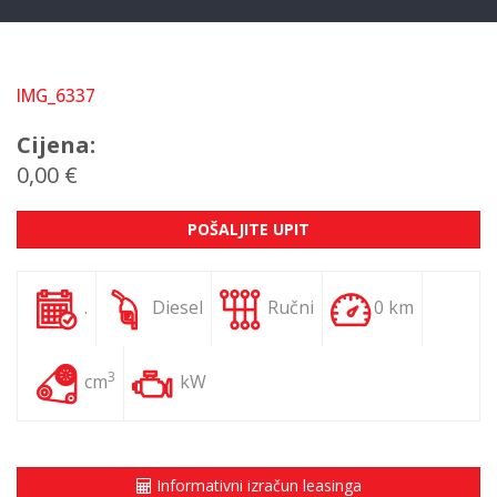
IMG_6337
Cijena:
0,00 €
POŠALJITE UPIT
.
Diesel
Ručni
0 km
3
cm
kW
Informativni izračun leasinga