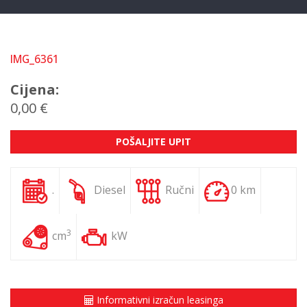
IMG_6361
Cijena:
0,00 €
POŠALJITE UPIT
.
Diesel
Ručni
0 km
3
cm
kW
Informativni izračun leasinga