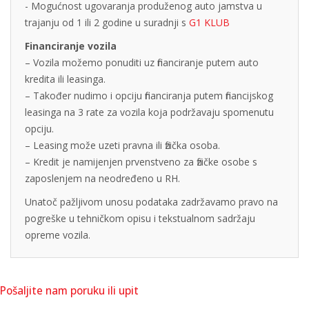
- Mogućnost ugovaranja produženog auto jamstva u
trajanju od 1 ili 2 godine u suradnji s
G1 KLUB
Financiranje vozila
– Vozila možemo ponuditi uz financiranje putem auto
kredita ili leasinga.
– Također nudimo i opciju financiranja putem financijskog
leasinga na 3 rate za vozila koja podržavaju spomenutu
opciju.
– Leasing može uzeti pravna ili fizička osoba.
– Kredit je namijenjen prvenstveno za fizičke osobe s
zaposlenjem na neodređeno u RH.
Unatoč pažljivom unosu podataka zadržavamo pravo na
pogreške u tehničkom opisu i tekstualnom sadržaju
opreme vozila.
Pošaljite nam poruku ili upit