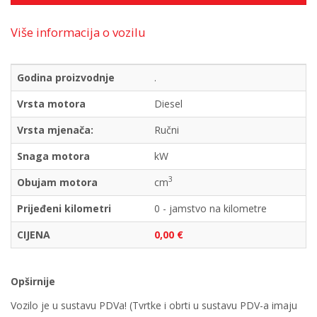
Više informacija o vozilu
Godina proizvodnje
.
Vrsta motora
Diesel
Vrsta mjenača:
Ručni
Snaga motora
kW
3
Obujam motora
cm
Prijeđeni kilometri
0 - jamstvo na kilometre
CIJENA
0,00 €
Opširnije
Vozilo je u sustavu PDVa! (Tvrtke i obrti u sustavu PDV-a imaju