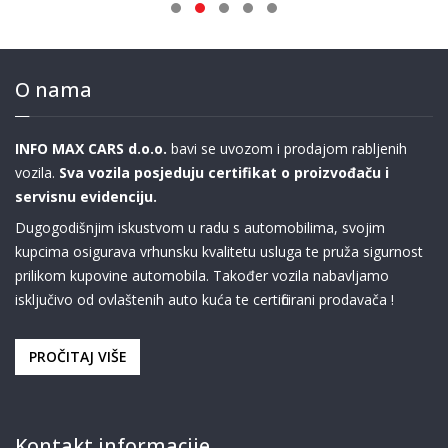
O nama
INFO MAX CARS d.o.o.
bavi se uvozom i prodajom rabljenih
vozila.
Sva vozila posjeduju certifikat o proizvođaču i
servisnu evidenciju.
Dugogodišnjim iskustvom u radu s automobilima, svojim
kupcima osigurava vrhunsku kvalitetu usluga te pruža sigurnost
prilikom kupovine automobila. Također vozila nabavljamo
isključivo od ovlaštenih auto kuća te certificirani prodavača !
PROČITAJ VIŠE
Kontakt informacije