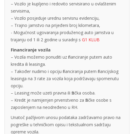
– Vozilo je kupljeno i redovito servisirano u ovlaštenim
servisima,
– Vozilo posjeduje urednu servisnu evidenciju,
– Trajno jamstvo na prijeđeni broj kilometara,
- Mogućnost ugovaranja produženog auto jamstva u
trajanju od 1 ili 2 godine u suradnji s
G1 KLUB
Financiranje vozila
– Vozila možemo ponuditi uz financiranje putem auto
kredita ili leasinga.
– Također nudimo i opciju financiranja putem financijskog
leasinga na 3 rate za vozila koja podržavaju spomenutu
opciju.
– Leasing može uzeti pravna ili fizička osoba.
– Kredit je namijenjen prvenstveno za fizičke osobe s
zaposlenjem na neodređeno u RH.
Unatoč pažljivom unosu podataka zadržavamo pravo na
pogreške u tehničkom opisu i tekstualnom sadržaju
opreme vozila.