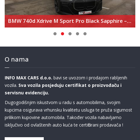
BMW 740d Xdrive M Sport Pro Black Sapphire – Executive Lounge – Theater Screen
O nama
INFO MAX CARS d.o.o.
bavi se uvozom i prodajom rabljenih
vozila.
Sva vozila posjeduju certifikat o proizvođaču i
servisnu evidenciju.
Dugogodišnjim iskustvom u radu s automobilima, svojim
kupcima osigurava vrhunsku kvalitetu usluga te pruža sigurnost
prilikom kupovine automobila. Također vozila nabavljamo
isključivo od ovlaštenih auto kuća te certificirani prodavača !