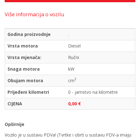
Više informacija o vozilu
Godina proizvodnje
.
Vrsta motora
Diesel
Vrsta mjenača:
Ručni
Snaga motora
kW
3
Obujam motora
cm
Prijeđeni kilometri
0 - jamstvo na kilometre
CIJENA
0,00 €
Opširnije
Vozilo je u sustavu PDVa! (Tvrtke i obrti u sustavu PDV-a imaju