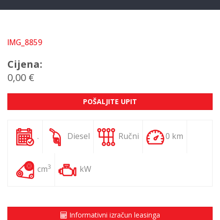
IMG_8859
Cijena:
0,00 €
POŠALJITE UPIT
.
Diesel
Ručni
0 km
3
cm
kW
Informativni izračun leasinga