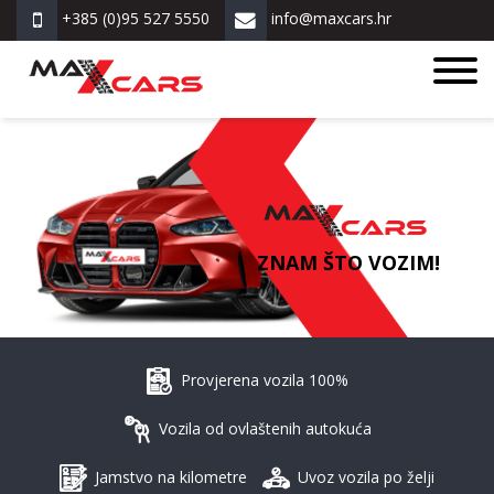
+385 (0)95 527 5550
info@maxcars.hr
ZNAM ŠTO VOZIM!
Provjerena vozila 100%
Vozila od ovlaštenih autokuća
Jamstvo na kilometre
Uvoz vozila po želji