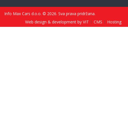
Info Max Cars d.o.o. © 2026. Sva prava pridržana.
Web design & development by VIT
CMS
Hosting