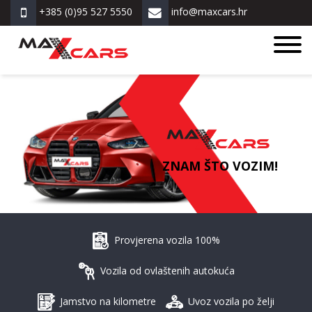
+385 (0)95 527 5550
info@maxcars.hr
ZNAM ŠTO VOZIM!
Provjerena vozila 100%
Vozila od ovlaštenih autokuća
Jamstvo na kilometre
Uvoz vozila po želji