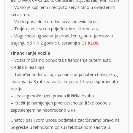
INFO MAX CARS d.o.o. Certificirani trgovac rabljenih vozila
– Vozilo je kupljeno i redovito servisirano u ovlaštenim
servisima,
– Vozilo posjeduje urednu servisnu evidenciju,
– Trajno jamstvo na prijeđeni broj kilometara,
- Mogućnost ugovaranja produženog auto jamstva u
trajanju od 1 ili 2 godine u suradnji s
G1 KLUB
Financiranje vozila
– Vozila možemo ponuditi uz financiranje putem auto
kredita ili leasinga.
– Također nudimo i opciju financiranja putem financijskog
leasinga na 3 rate za vozila koja podržavaju spomenutu
opciju.
– Leasing može uzeti pravna ili fizička osoba.
– Kredit je namijenjen prvenstveno za fizičke osobe s
zaposlenjem na neodređeno u RH.
Unatoč pažljivom unosu podataka zadržavamo pravo na
pogreške u tehničkom opisu i tekstualnom sadržaju