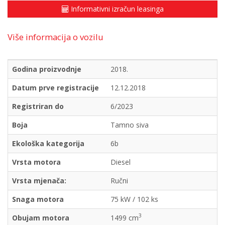
Informativni izračun leasinga
Više informacija o vozilu
Godina proizvodnje
2018.
Datum prve registracije
12.12.2018
Registriran do
6/2023
Boja
Tamno siva
Ekološka kategorija
6b
Vrsta motora
Diesel
Vrsta mjenača:
Ručni
Snaga motora
75 kW / 102 ks
3
Obujam motora
1499 cm