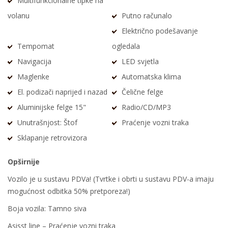
Multifunkcionalne tipke na
volanu
Putno računalo
Električno podešavanje
Tempomat
ogledala
Navigacija
LED svjetla
Maglenke
Automatska klima
El. podizači naprijed i nazad
Čelične felge
Aluminijske felge 15"
Radio/CD/MP3
Unutrašnjost: Štof
Praćenje vozni traka
Sklapanje retrovizora
Opširnije
Vozilo je u sustavu PDVa! (Tvrtke i obrti u sustavu PDV-a imaju
mogućnost odbitka 50% pretporeza!)
Boja vozila: Tamno siva
Asisst line – Praćenje vozni traka