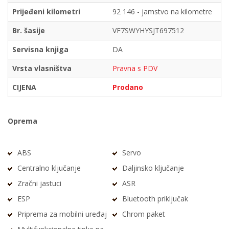
Prijeđeni kilometri
92 146 - jamstvo na kilometre
Br. šasije
VF7SWYHYSJT697512
Servisna knjiga
DA
Vrsta vlasništva
Pravna s PDV
CIJENA
Prodano
Oprema
ABS
Servo
Centralno ključanje
Daljinsko ključanje
Zračni jastuci
ASR
ESP
Bluetooth priključak
Priprema za mobilni uređaj
Chrom paket