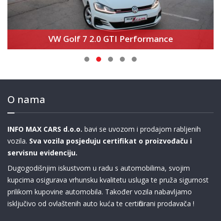
BMW 545e xDrive M Sport Edition
O nama
INFO MAX CARS d.o.o.
bavi se uvozom i prodajom rabljenih
vozila.
Sva vozila posjeduju certifikat o proizvođaču i
servisnu evidenciju.
Dugogodišnjim iskustvom u radu s automobilima, svojim
kupcima osigurava vrhunsku kvalitetu usluga te pruža sigurnost
prilikom kupovine automobila. Također vozila nabavljamo
isključivo od ovlaštenih auto kuća te certificirani prodavača !