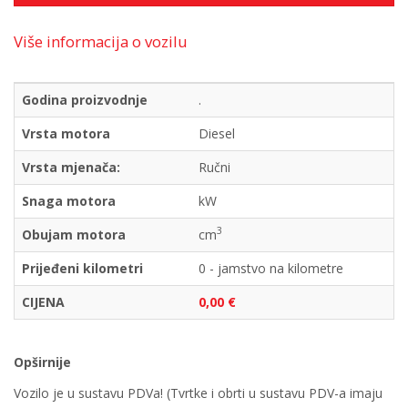
Više informacija o vozilu
Godina proizvodnje
.
Vrsta motora
Diesel
Vrsta mjenača:
Ručni
Snaga motora
kW
3
Obujam motora
cm
Prijeđeni kilometri
0 - jamstvo na kilometre
CIJENA
0,00 €
Opširnije
Vozilo je u sustavu PDVa! (Tvrtke i obrti u sustavu PDV-a imaju