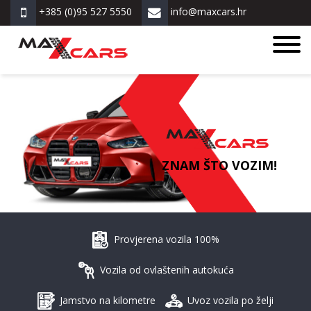
+385 (0)95 527 5550
info@maxcars.hr
ZNAM ŠTO VOZIM!
Provjerena vozila 100%
Vozila od ovlaštenih autokuća
Jamstvo na kilometre
Uvoz vozila po želji