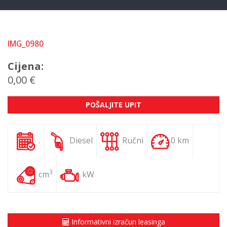
IMG_0980
Cijena:
0,00 €
POŠALJITE UPIT
.
Diesel
Ručni
0 km
3
cm
kW
Informativni izračun leasinga