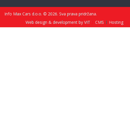
Info Max Cars d.o.o. © 2026. Sva prava pridržana.
Web design & development by VIT
CMS
Hosting