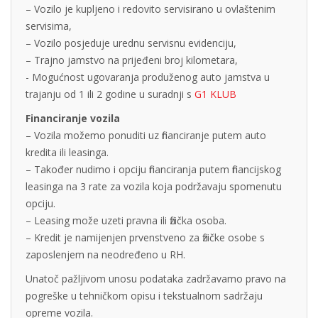
– Vozilo je kupljeno i redovito servisirano u ovlaštenim
servisima,
– Vozilo posjeduje urednu servisnu evidenciju,
– Trajno jamstvo na prijeđeni broj kilometara,
- Mogućnost ugovaranja produženog auto jamstva u
trajanju od 1 ili 2 godine u suradnji s
G1 KLUB
Financiranje vozila
– Vozila možemo ponuditi uz financiranje putem auto
kredita ili leasinga.
– Također nudimo i opciju financiranja putem financijskog
leasinga na 3 rate za vozila koja podržavaju spomenutu
opciju.
– Leasing može uzeti pravna ili fizička osoba.
– Kredit je namijenjen prvenstveno za fizičke osobe s
zaposlenjem na neodređeno u RH.
Unatoč pažljivom unosu podataka zadržavamo pravo na
pogreške u tehničkom opisu i tekstualnom sadržaju
opreme vozila.