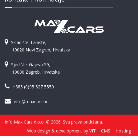
Skladište: Lanište,
10020 Novi Zagreb, Hrvatska
Sjedište: Gajeva 59,
10000 Zagreb, Hrvatska
+385 (0)95 527 5550
info@maxcars.hr
Info Max Cars d.o.o. © 2026. Sva prava pridržana.
Web design & development by VIT
CMS
Hosting