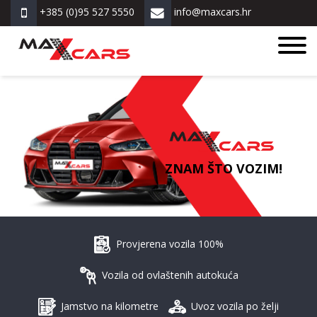
+385 (0)95 527 5550
info@maxcars.hr
ZNAM ŠTO VOZIM!
Provjerena vozila 100%
Vozila od ovlaštenih autokuća
Jamstvo na kilometre
Uvoz vozila po želji