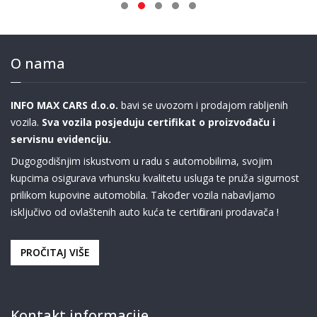
O nama
INFO MAX CARS d.o.o.
bavi se uvozom i prodajom rabljenih
vozila.
Sva vozila posjeduju certifikat o proizvođaču i
servisnu evidenciju.
Dugogodišnjim iskustvom u radu s automobilima, svojim
kupcima osigurava vrhunsku kvalitetu usluga te pruža sigurnost
prilikom kupovine automobila. Također vozila nabavljamo
isključivo od ovlaštenih auto kuća te certificirani prodavača !
PROČITAJ VIŠE
Kontakt informacije