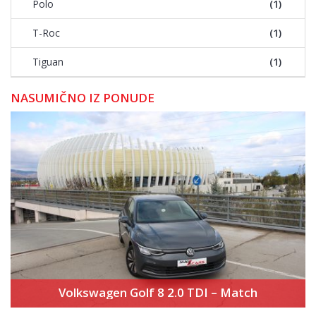
Polo
(1)
T-Roc
(1)
Tiguan
(1)
NASUMIČNO IZ PONUDE
Volkswagen Golf 8 2.0 TDI – Match