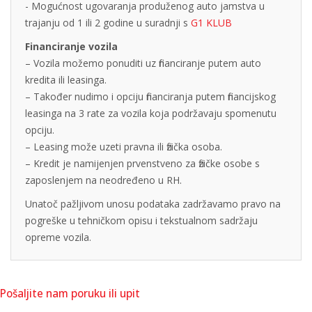
- Mogućnost ugovaranja produženog auto jamstva u
trajanju od 1 ili 2 godine u suradnji s
G1 KLUB
Financiranje vozila
– Vozila možemo ponuditi uz financiranje putem auto
kredita ili leasinga.
– Također nudimo i opciju financiranja putem financijskog
leasinga na 3 rate za vozila koja podržavaju spomenutu
opciju.
– Leasing može uzeti pravna ili fizička osoba.
– Kredit je namijenjen prvenstveno za fizičke osobe s
zaposlenjem na neodređeno u RH.
Unatoč pažljivom unosu podataka zadržavamo pravo na
pogreške u tehničkom opisu i tekstualnom sadržaju
opreme vozila.
Pošaljite nam poruku ili upit