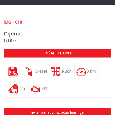
IMG_1018
Cijena:
0,00 €
POŠALJITE UPIT
.
Diesel
Ručni
0 km
3
cm
kW
Informativni izračun leasinga