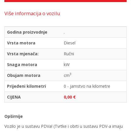
Više informacija o vozilu
Godina proizvodnje
.
Vrsta motora
Diesel
Vrsta mjenača:
Ručni
Snaga motora
kW
3
Obujam motora
cm
Prijeđeni kilometri
0 - jamstvo na kilometre
CIJENA
0,00 €
Opširnije
Vozilo je u sustavu PDVa! (Tvrtke i obrti u sustavu PDV-a imaju