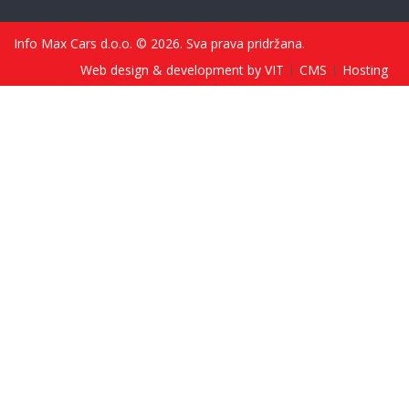
Info Max Cars d.o.o. © 2026. Sva prava pridržana.
Web design & development by VIT
CMS
Hosting