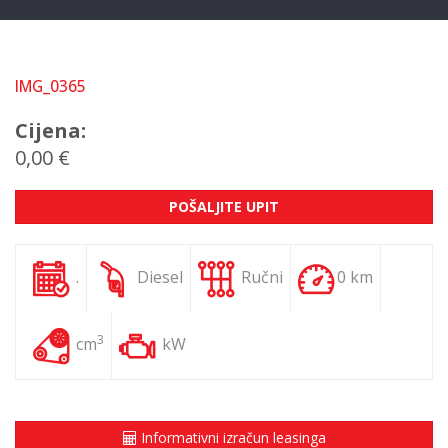
IMG_0365
Cijena:
0,00 €
POŠALJITE UPIT
.
Diesel
Ručni
0 km
3
cm
kW
Informativni izračun leasinga