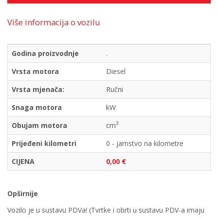
Više informacija o vozilu
Godina proizvodnje
.
Vrsta motora
Diesel
Vrsta mjenača:
Ručni
Snaga motora
kW
3
Obujam motora
cm
Prijeđeni kilometri
0 - jamstvo na kilometre
CIJENA
0,00 €
Opširnije
Vozilo je u sustavu PDVa! (Tvrtke i obrti u sustavu PDV-a imaju