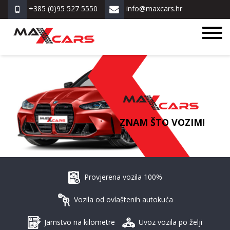
+385 (0)95 527 5550
info@maxcars.hr
ZNAM ŠTO VOZIM!
Provjerena vozila 100%
Vozila od ovlaštenih autokuća
Jamstvo na kilometre
Uvoz vozila po želji