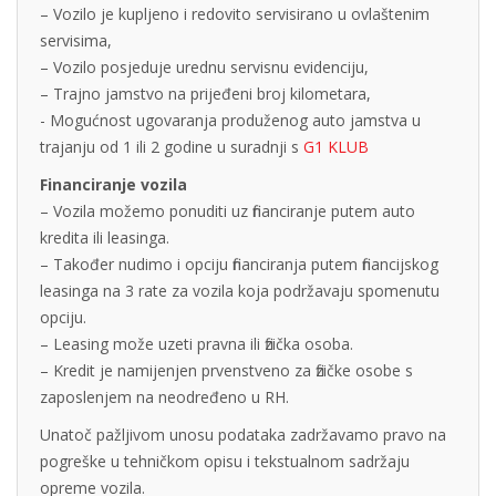
– Vozilo je kupljeno i redovito servisirano u ovlaštenim
servisima,
– Vozilo posjeduje urednu servisnu evidenciju,
– Trajno jamstvo na prijeđeni broj kilometara,
- Mogućnost ugovaranja produženog auto jamstva u
trajanju od 1 ili 2 godine u suradnji s
G1 KLUB
Financiranje vozila
– Vozila možemo ponuditi uz financiranje putem auto
kredita ili leasinga.
– Također nudimo i opciju financiranja putem financijskog
leasinga na 3 rate za vozila koja podržavaju spomenutu
opciju.
– Leasing može uzeti pravna ili fizička osoba.
– Kredit je namijenjen prvenstveno za fizičke osobe s
zaposlenjem na neodređeno u RH.
Unatoč pažljivom unosu podataka zadržavamo pravo na
pogreške u tehničkom opisu i tekstualnom sadržaju
opreme vozila.