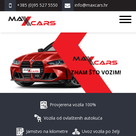
+385 (0)95 527 5550
info@maxcars.hr
ZNAM ŠTO VOZIM!
Provjerena vozila 100%
Vozila od ovlaštenih autokuća
Jamstvo na kilometre
Uvoz vozila po želji