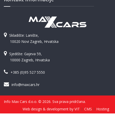
Skladište: Lanište,
10020 Novi Zagreb, Hrvatska
Sjedište: Gajeva 59,
10000 Zagreb, Hrvatska
+385 (0)95 527 5550
info@maxcars.hr
Info Max Cars d.o.o. © 2026. Sva prava pridržana.
Web design & development by VIT
CMS
Hosting