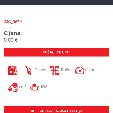
IMG_9639
Cijena:
0,00 €
POŠALJITE UPIT
.
Diesel
Ručni
0 km
3
cm
kW
Informativni izračun leasinga