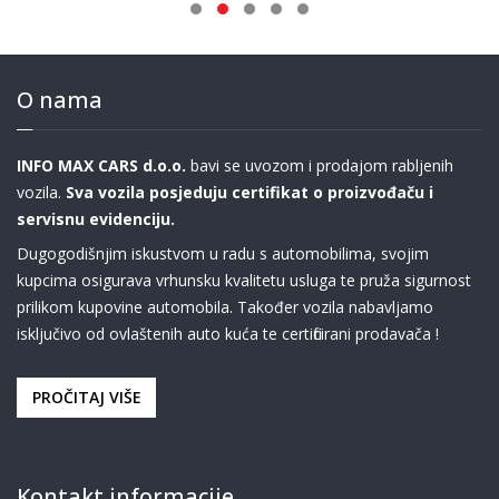
O nama
INFO MAX CARS d.o.o.
bavi se uvozom i prodajom rabljenih
vozila.
Sva vozila posjeduju certifikat o proizvođaču i
servisnu evidenciju.
Dugogodišnjim iskustvom u radu s automobilima, svojim
kupcima osigurava vrhunsku kvalitetu usluga te pruža sigurnost
prilikom kupovine automobila. Također vozila nabavljamo
isključivo od ovlaštenih auto kuća te certificirani prodavača !
PROČITAJ VIŠE
Kontakt informacije