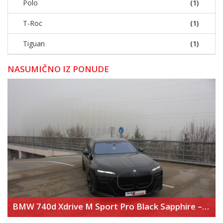
Polo
(1)
T-Roc
(1)
Tiguan
(1)
NASUMIČNO IZ PONUDE
BMW 740d Xdrive M Sport Pro Black Sapphire – Executive Lounge – Theater Screen