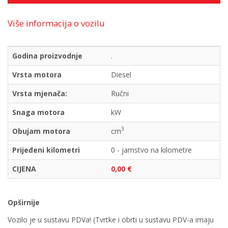
Više informacija o vozilu
Godina proizvodnje
.
Vrsta motora
Diesel
Vrsta mjenača:
Ručni
Snaga motora
kW
3
Obujam motora
cm
Prijeđeni kilometri
0 - jamstvo na kilometre
CIJENA
0,00 €
Opširnije
Vozilo je u sustavu PDVa! (Tvrtke i obrti u sustavu PDV-a imaju