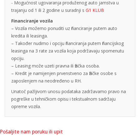
- Mogućnost ugovaranja produženog auto jamstva u
trajanju od 1 ili 2 godine u suradnji s
G1 KLUB
Financiranje vozila
– Vozila možemo ponuditi uz financiranje putem auto
kredita ili leasinga.
– Također nudimo i opciju financiranja putem financijskog
leasinga na 3 rate za vozila koja podržavaju spomenutu
opciju.
– Leasing može uzeti pravna ili fizička osoba.
– Kredit je namijenjen prvenstveno za fizičke osobe s
zaposlenjem na neodređeno u RH.
Unatoč pažljivom unosu podataka zadržavamo pravo na
pogreške u tehničkom opisu i tekstualnom sadržaju
opreme vozila.
Pošaljite nam poruku ili upit