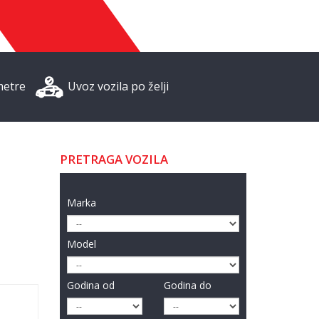
metre
Uvoz vozila po želji
PRETRAGA VOZILA
Marka
Model
Godina od
Godina do