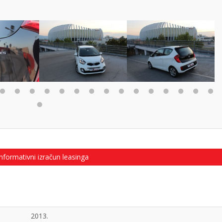
nformativni izračun leasinga
2013.