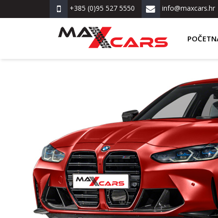
+385 (0)95 527 5550
info@maxcars.hr
POČETN