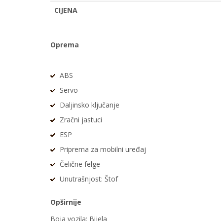
CIJENA
Oprema
ABS
Servo
Daljinsko ključanje
Zračni jastuci
ESP
Priprema za mobilni uređaj
Čelične felge
Unutrašnjost: Štof
Opširnije
Boja vozila: Bijela