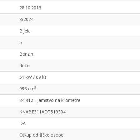
28.10.2013
8/2024
Bijela
5
Benzin
Ručni
51 kW / 69 ks
3
998 cm
84 412 - jamstvo na kilometre
KNABE311ADT519304
DA
Otkup od fizičke osobe