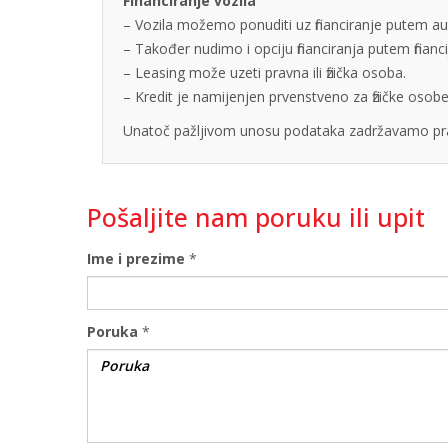
Financiranje vozila
– Vozila možemo ponuditi uz financiranje putem auto
– Također nudimo i opciju financiranja putem finan
– Leasing može uzeti pravna ili fizička osoba.
– Kredit je namijenjen prvenstveno za fizičke os
Unatoč pažljivom unosu podataka zadržavamo pra
Pošaljite nam poruku ili upit
Ime i prezime
*
Poruka
*