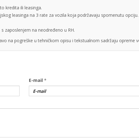
 kredita ili leasinga.
cijskog leasinga na 3 rate za vozila koja podržavaju spomenutu opciju.
obe s zaposlenjem na neodređeno u RH.
vo na pogreške u tehničkom opisu i tekstualnom sadržaju opreme vo
E-mail
*