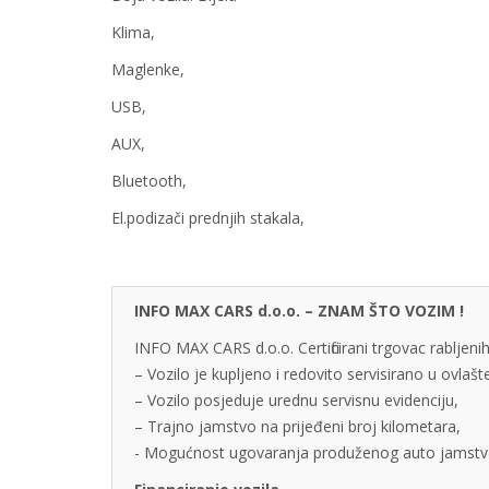
Klima,
Maglenke,
USB,
AUX,
Bluetooth,
El.podizači prednjih stakala,
INFO MAX CARS d.o.o. – ZNAM ŠTO VOZIM !
INFO MAX CARS d.o.o. Certificirani trgovac rabljenih
– Vozilo je kupljeno i redovito servisirano u ovlaš
– Vozilo posjeduje urednu servisnu evidenciju,
– Trajno jamstvo na prijeđeni broj kilometara,
- Mogućnost ugovaranja produženog auto jamstva u