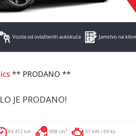
Vozila od ovlaštenih autokuća
Jamstvo na kilo
ics
** PRODANO **
LO JE PRODANO!
3
84 412 km
998 cm
51 kW / 69 ks