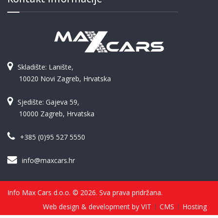
Skladište: Lanište,
10020 Novi Zagreb, Hrvatska
Sjedište: Gajeva 59,
10000 Zagreb, Hrvatska
+385 (0)95 527 5550
info@maxcars.hr
Info Max Cars d.o.o. © 2026. Sva prava pridržana.
Web design & development by VIT
CMS
Hosting