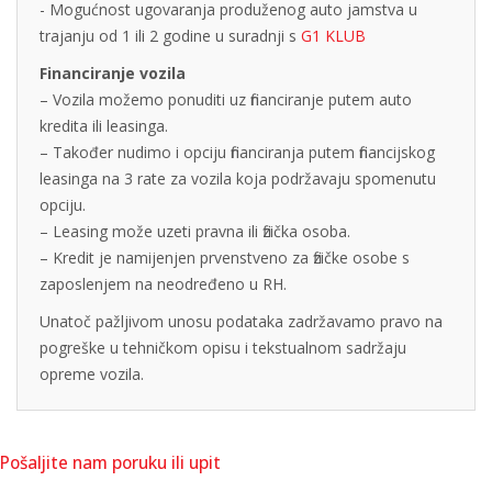
- Mogućnost ugovaranja produženog auto jamstva u
trajanju od 1 ili 2 godine u suradnji s
G1 KLUB
Financiranje vozila
– Vozila možemo ponuditi uz financiranje putem auto
kredita ili leasinga.
– Također nudimo i opciju financiranja putem financijskog
leasinga na 3 rate za vozila koja podržavaju spomenutu
opciju.
– Leasing može uzeti pravna ili fizička osoba.
– Kredit je namijenjen prvenstveno za fizičke osobe s
zaposlenjem na neodređeno u RH.
Unatoč pažljivom unosu podataka zadržavamo pravo na
pogreške u tehničkom opisu i tekstualnom sadržaju
opreme vozila.
Pošaljite nam poruku ili upit