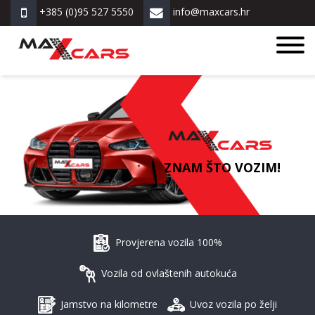
+385 (0)95 527 5550
info@maxcars.hr
ZNAM ŠTO VOZIM!
Provjerena vozila 100%
Vozila od ovlaštenih autokuća
Jamstvo na kilometre
Uvoz vozila po želji