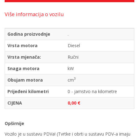
Više informacija o vozilu
Godina proizvodnje
.
Vrsta motora
Diesel
Vrsta mjenača:
Ručni
Snaga motora
kW
3
Obujam motora
cm
Prijeđeni kilometri
0 - jamstvo na kilometre
CIJENA
0,00 €
Opširnije
Vozilo je u sustavu PDVa! (Tvrtke i obrti u sustavu PDV-a imaju