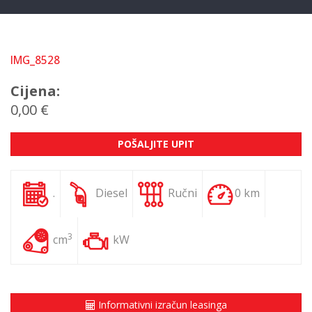
IMG_8528
Cijena:
0,00 €
POŠALJITE UPIT
.
Diesel
Ručni
0 km
3
cm
kW
Informativni izračun leasinga