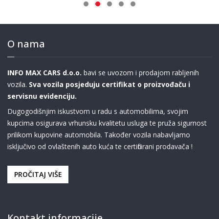
O nama
INFO MAX CARS d.o.o.
bavi se uvozom i prodajom rabljenih
vozila.
Sva vozila posjeduju certifikat o proizvođaču i
servisnu evidenciju.
Dugogodišnjim iskustvom u radu s automobilima, svojim
kupcima osigurava vrhunsku kvalitetu usluga te pruža sigurnost
prilikom kupovine automobila. Također vozila nabavljamo
isključivo od ovlaštenih auto kuća te certificirani prodavača !
PROČITAJ VIŠE
Kontakt informacije