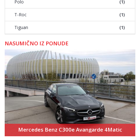
Polo
(1)
T-Roc
(1)
Tiguan
(1)
NASUMIČNO IZ PONUDE
Mercedes Benz C300e Avangarde 4Matic