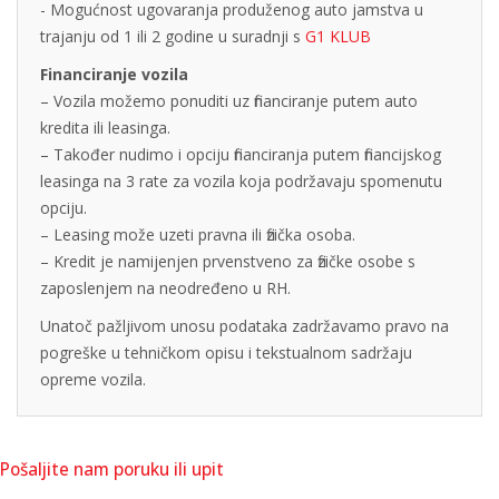
- Mogućnost ugovaranja produženog auto jamstva u
trajanju od 1 ili 2 godine u suradnji s
G1 KLUB
Financiranje vozila
– Vozila možemo ponuditi uz financiranje putem auto
kredita ili leasinga.
– Također nudimo i opciju financiranja putem financijskog
leasinga na 3 rate za vozila koja podržavaju spomenutu
opciju.
– Leasing može uzeti pravna ili fizička osoba.
– Kredit je namijenjen prvenstveno za fizičke osobe s
zaposlenjem na neodređeno u RH.
Unatoč pažljivom unosu podataka zadržavamo pravo na
pogreške u tehničkom opisu i tekstualnom sadržaju
opreme vozila.
Pošaljite nam poruku ili upit