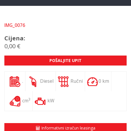
IMG_0076
Cijena:
0,00 €
POŠALJITE UPIT
.
Diesel
Ručni
0 km
3
cm
kW
Informativni izračun leasinga