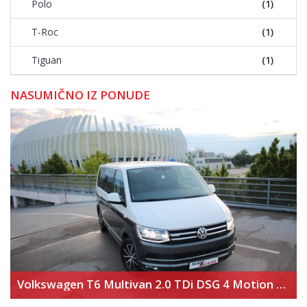
Polo
(1)
T-Roc
(1)
Tiguan
(1)
NASUMIČNO IZ PONUDE
Volkswagen T6 Multivan 2.0 TDi DSG 4 Motion Highline