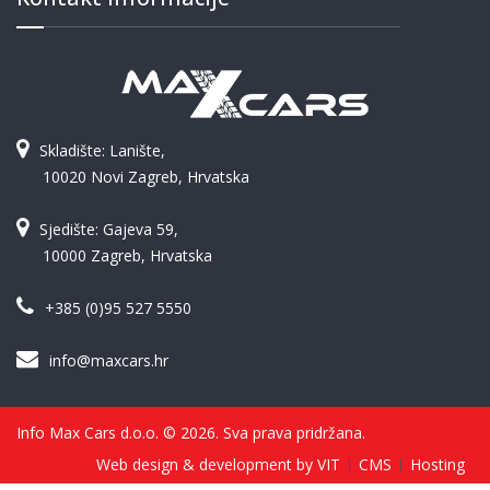
Skladište: Lanište,
10020 Novi Zagreb, Hrvatska
Sjedište: Gajeva 59,
10000 Zagreb, Hrvatska
+385 (0)95 527 5550
info@maxcars.hr
Info Max Cars d.o.o. © 2026. Sva prava pridržana.
Web design & development by VIT
CMS
Hosting