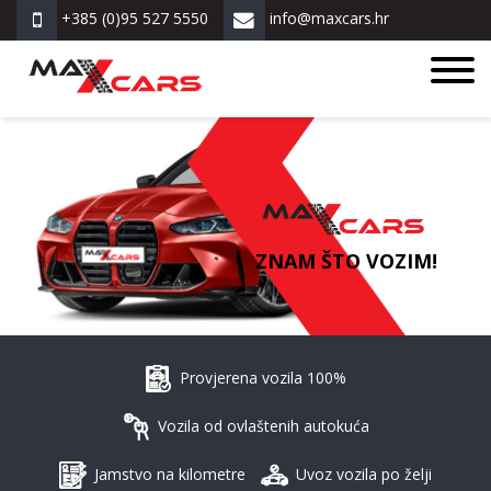
+385 (0)95 527 5550
info@maxcars.hr
ZNAM ŠTO VOZIM!
Provjerena vozila 100%
Vozila od ovlaštenih autokuća
Jamstvo na kilometre
Uvoz vozila po želji