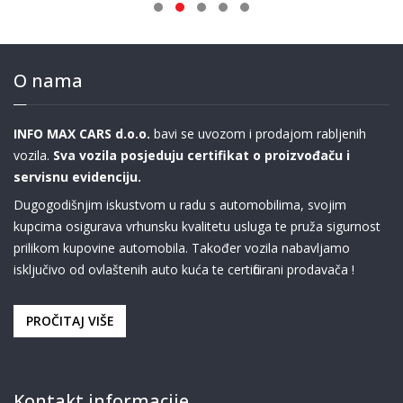
O nama
INFO MAX CARS d.o.o.
bavi se uvozom i prodajom rabljenih
vozila.
Sva vozila posjeduju certifikat o proizvođaču i
servisnu evidenciju.
Dugogodišnjim iskustvom u radu s automobilima, svojim
kupcima osigurava vrhunsku kvalitetu usluga te pruža sigurnost
prilikom kupovine automobila. Također vozila nabavljamo
isključivo od ovlaštenih auto kuća te certificirani prodavača !
PROČITAJ VIŠE
Kontakt informacije