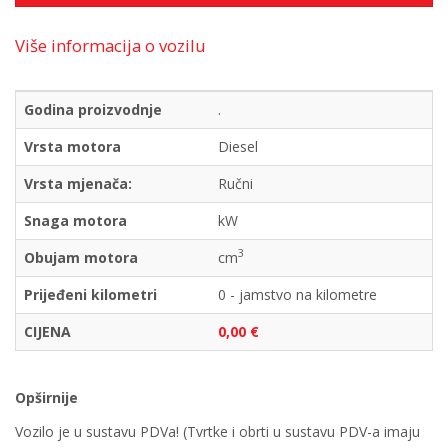
Više informacija o vozilu
Godina proizvodnje
.
Vrsta motora
Diesel
Vrsta mjenača:
Ručni
Snaga motora
kW
3
Obujam motora
cm
Prijeđeni kilometri
0 - jamstvo na kilometre
CIJENA
0,00 €
Opširnije
Vozilo je u sustavu PDVa! (Tvrtke i obrti u sustavu PDV-a imaju