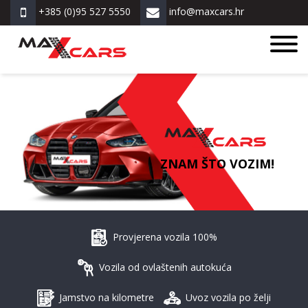
+385 (0)95 527 5550
info@maxcars.hr
ZNAM ŠTO VOZIM!
Provjerena vozila 100%
Vozila od ovlaštenih autokuća
Jamstvo na kilometre
Uvoz vozila po želji