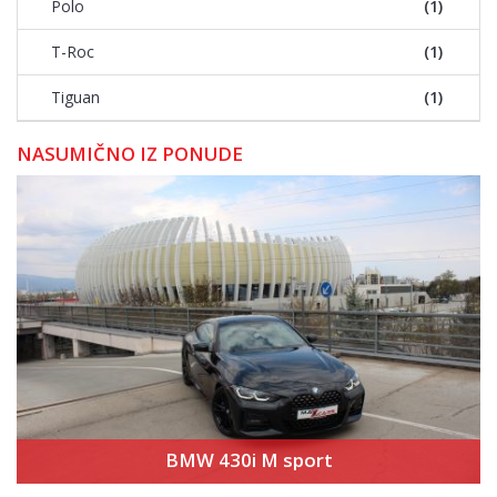
Polo
(1)
T-Roc
(1)
Tiguan
(1)
NASUMIČNO IZ PONUDE
BMW 430i M sport