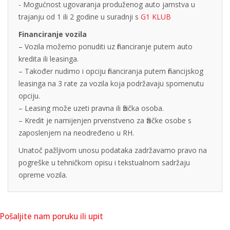
- Mogućnost ugovaranja produženog auto jamstva u
trajanju od 1 ili 2 godine u suradnji s
G1 KLUB
Financiranje vozila
– Vozila možemo ponuditi uz financiranje putem auto
kredita ili leasinga.
– Također nudimo i opciju financiranja putem financijskog
leasinga na 3 rate za vozila koja podržavaju spomenutu
opciju.
– Leasing može uzeti pravna ili fizička osoba.
– Kredit je namijenjen prvenstveno za fizičke osobe s
zaposlenjem na neodređeno u RH.
Unatoč pažljivom unosu podataka zadržavamo pravo na
pogreške u tehničkom opisu i tekstualnom sadržaju
opreme vozila.
Pošaljite nam poruku ili upit