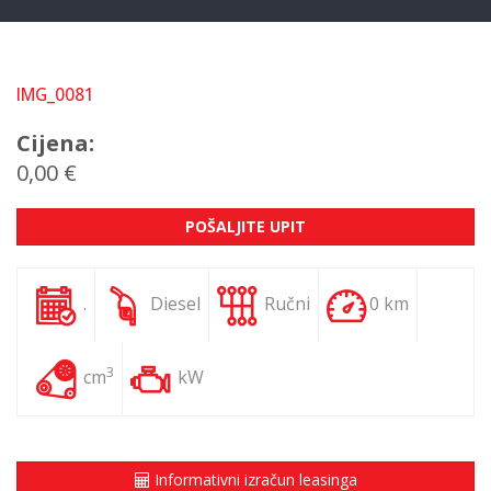
IMG_0081
Cijena:
0,00 €
POŠALJITE UPIT
.
Diesel
Ručni
0 km
3
cm
kW
Informativni izračun leasinga