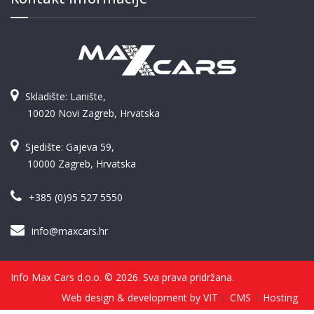
Skladište: Lanište,
10020 Novi Zagreb, Hrvatska
Sjedište: Gajeva 59,
10000 Zagreb, Hrvatska
+385 (0)95 527 5550
info@maxcars.hr
Info Max Cars d.o.o. © 2026. Sva prava pridržana.
Web design & development by VIT
CMS
Hosting