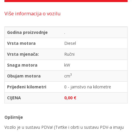
Više informacija o vozilu
Godina proizvodnje
.
Vrsta motora
Diesel
Vrsta mjenača:
Ručni
Snaga motora
kW
3
Obujam motora
cm
Prijeđeni kilometri
0 - jamstvo na kilometre
CIJENA
0,00 €
Opširnije
Vozilo je u sustavu PDVa! (Tvrtke i obrti u sustavu PDV-a imaju