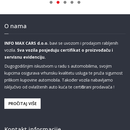
O nama
INFO MAX CARS d.o.o.
bavi se uvozom i prodajom rabljenih
vozila.
Sva vozila posjeduju certifikat o proizvođaču i
servisnu evidenciju.
Dugogodišnjim iskustvom u radu s automobilima, svojim
kupcima osigurava vrhunsku kvalitetu usluga te pruža sigurnost
prilikom kupovine automobila. Također vozila nabavljamo
isključivo od ovlaštenih auto kuća te certificirani prodavača !
PROČITAJ VIŠE
Kontakt informacije