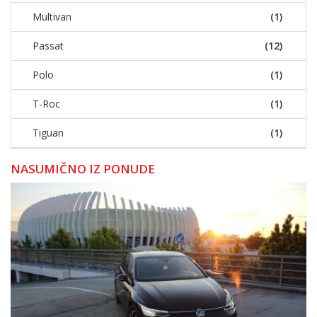
Multivan
(1)
Passat
(12)
Polo
(1)
T-Roc
(1)
Tiguan
(1)
NASUMIČNO IZ PONUDE