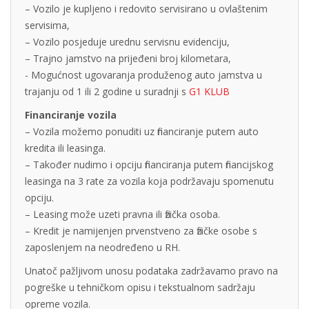
– Vozilo je kupljeno i redovito servisirano u ovlaštenim
servisima,
– Vozilo posjeduje urednu servisnu evidenciju,
– Trajno jamstvo na prijeđeni broj kilometara,
- Mogućnost ugovaranja produženog auto jamstva u
trajanju od 1 ili 2 godine u suradnji s
G1 KLUB
Financiranje vozila
– Vozila možemo ponuditi uz financiranje putem auto
kredita ili leasinga.
– Također nudimo i opciju financiranja putem financijskog
leasinga na 3 rate za vozila koja podržavaju spomenutu
opciju.
– Leasing može uzeti pravna ili fizička osoba.
– Kredit je namijenjen prvenstveno za fizičke osobe s
zaposlenjem na neodređeno u RH.
Unatoč pažljivom unosu podataka zadržavamo pravo na
pogreške u tehničkom opisu i tekstualnom sadržaju
opreme vozila.