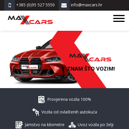
+385 (0)95 527 5550
info@maxcars.hr
ZNAM ŠTO VOZIM!
Provjerena vozila 100%
Vozila od ovlaštenih autokuća
Jamstvo na kilometre
Uvoz vozila po želji