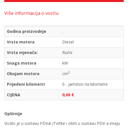
Više informacija o vozilu
Godina proizvodnje
.
Vrsta motora
Diesel
Vrsta mjenača:
Ručni
Snaga motora
kW
3
Obujam motora
cm
Prijeđeni kilometri
0 - jamstvo na kilometre
CIJENA
0,00 €
Opširnije
Vozilo je u sustavu PDVa! (Tvrtke i obrti u sustavu PDV-a imaju