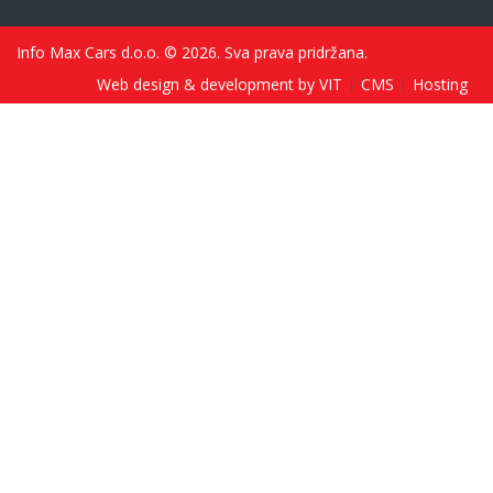
Info Max Cars d.o.o. © 2026. Sva prava pridržana.
Web design & development by VIT
CMS
Hosting