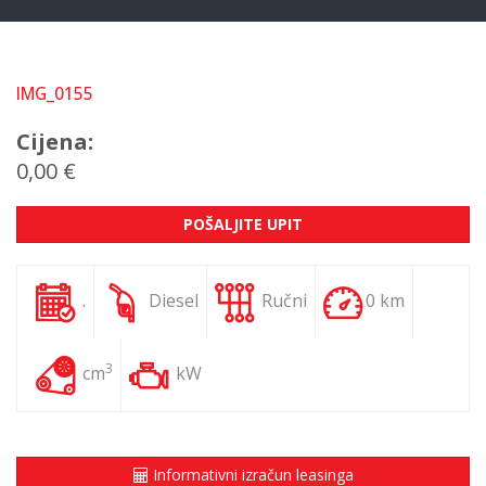
IMG_0155
Cijena:
0,00 €
POŠALJITE UPIT
.
Diesel
Ručni
0 km
3
cm
kW
Informativni izračun leasinga