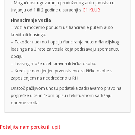
- Mogućnost ugovaranja produženog auto jamstva u
trajanju od 1 ili 2 godine u suradnji s
G1 KLUB
Financiranje vozila
– Vozila možemo ponuditi uz financiranje putem auto
kredita ili leasinga.
– Također nudimo i opciju financiranja putem financijskog
leasinga na 3 rate za vozila koja podržavaju spomenutu
opciju.
– Leasing može uzeti pravna ili fizička osoba.
– Kredit je namijenjen prvenstveno za fizičke osobe s
zaposlenjem na neodređeno u RH.
Unatoč pažljivom unosu podataka zadržavamo pravo na
pogreške u tehničkom opisu i tekstualnom sadržaju
opreme vozila.
Pošaljite nam poruku ili upit