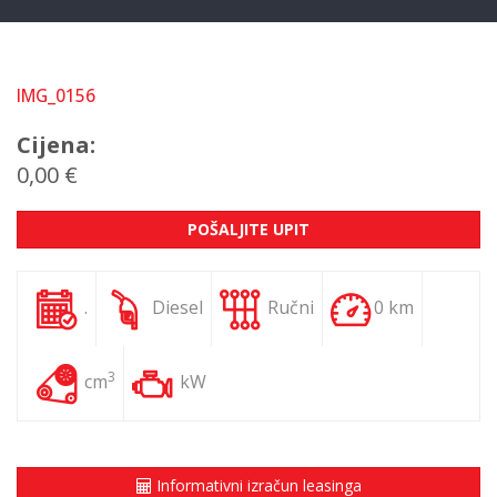
IMG_0156
Cijena:
0,00 €
POŠALJITE UPIT
.
Diesel
Ručni
0 km
3
cm
kW
Informativni izračun leasinga