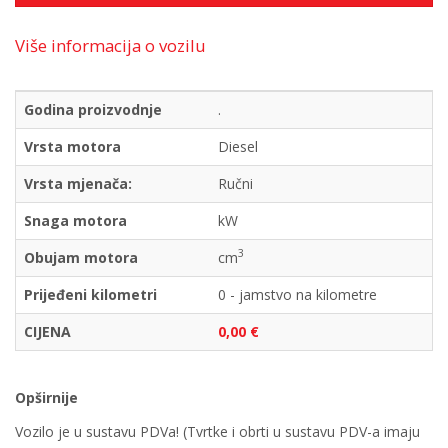
Više informacija o vozilu
Godina proizvodnje
.
Vrsta motora
Diesel
Vrsta mjenača:
Ručni
Snaga motora
kW
3
Obujam motora
cm
Prijeđeni kilometri
0 - jamstvo na kilometre
CIJENA
0,00 €
Opširnije
Vozilo je u sustavu PDVa! (Tvrtke i obrti u sustavu PDV-a imaju