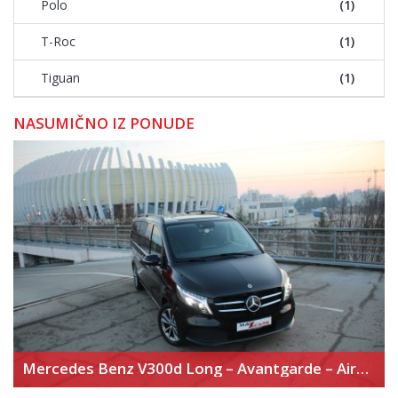
Polo
(1)
T-Roc
(1)
Tiguan
(1)
NASUMIČNO IZ PONUDE
Mercedes Benz V300d Long – Avantgarde – Airmatic