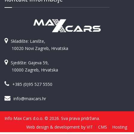
Skladište: Lanište,
10020 Novi Zagreb, Hrvatska
Sjedište: Gajeva 59,
10000 Zagreb, Hrvatska
+385 (0)95 527 5550
info@maxcars.hr
Info Max Cars d.o.o. © 2026. Sva prava pridržana.
Web design & development by VIT
CMS
Hosting