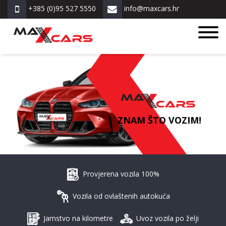
+385 (0)95 527 5550
info@maxcars.hr
ZNAM ŠTO VOZIM!
Provjerena vozila 100%
Vozila od ovlaštenih autokuća
Jamstvo na kilometre
Uvoz vozila po želji