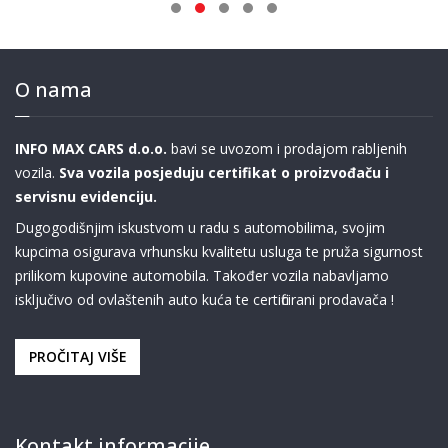
O nama
INFO MAX CARS d.o.o.
bavi se uvozom i prodajom rabljenih
vozila.
Sva vozila posjeduju certifikat o proizvođaču i
servisnu evidenciju.
Dugogodišnjim iskustvom u radu s automobilima, svojim
kupcima osigurava vrhunsku kvalitetu usluga te pruža sigurnost
prilikom kupovine automobila. Također vozila nabavljamo
isključivo od ovlaštenih auto kuća te certificirani prodavača !
PROČITAJ VIŠE
Kontakt informacije