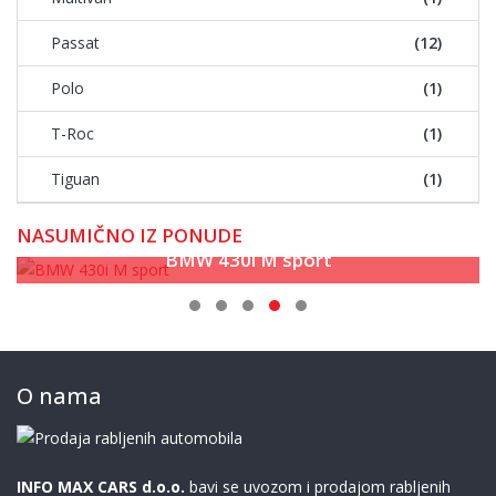
Passat
(12)
Polo
(1)
T-Roc
(1)
Tiguan
(1)
NASUMIČNO IZ PONUDE
BMW 430i M sport
O nama
INFO MAX CARS d.o.o.
bavi se uvozom i prodajom rabljenih