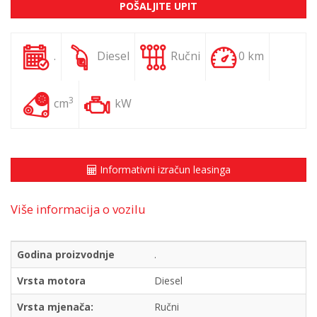
POŠALJITE UPIT
.
Diesel
Ručni
0 km
3
cm
kW
Informativni izračun leasinga
Više informacija o vozilu
Godina proizvodnje
.
Vrsta motora
Diesel
Vrsta mjenača:
Ručni