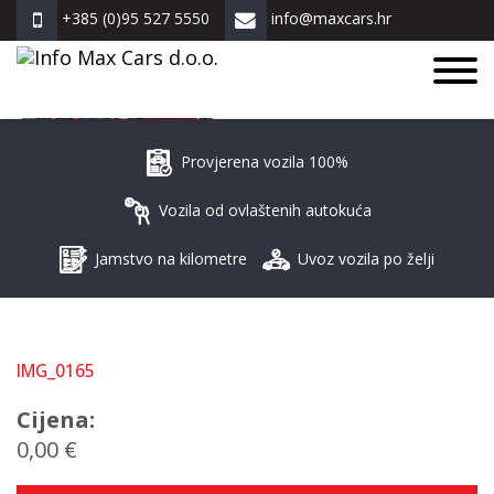
+385 (0)95 527 5550
info@maxcars.hr
ZNAM ŠTO VOZIM!
Provjerena vozila 100%
Vozila od ovlaštenih autokuća
Jamstvo na kilometre
Uvoz vozila po želji
IMG_0165
Cijena:
0,00 €