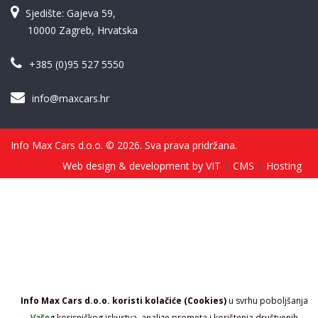
Sjedište: Gajeva 59,
10000 Zagreb, Hrvatska
+385 (0)95 527 5550
info@maxcars.hr
Info Max Cars d.o.o. © 2026. Sva prava pridržana.
Web design & development by VIT
CMS
Hosting
Info Max Cars d.o.o. koristi kolačiće (Cookies)
u svrhu poboljšanja
Vašeg korisničkog iskustva, analize prometa i korištenja društvenih