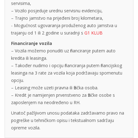
servisima,
– Vozilo posjeduje urednu servisnu evidenciju,
– Trajno jamstvo na prijeđeni broj kilometara,
- Mogućnost ugovaranja produženog auto jamstva u
trajanju od 1 ili 2 godine u suradnji s
G1 KLUB
Financiranje vozila
– Vozila možemo ponuditi uz financiranje putem auto
kredita ili leasinga.
– Također nudimo i opciju financiranja putem financijskog
leasinga na 3 rate za vozila koja podržavaju spomenutu
opciju.
– Leasing može uzeti pravna ili fizička osoba.
– Kredit je namijenjen prvenstveno za fizičke osobe s
zaposlenjem na neodređeno u RH.
Unatoč pažljivom unosu podataka zadržavamo pravo na
pogreške u tehničkom opisu i tekstualnom sadržaju
opreme vozila.