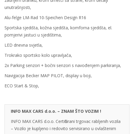
zadnjem braniku, krom umetci sa strane, krom detalji
unutrašnjosti,
Alu-felge LM-Rad 10-Speichen Design R16
Sportska sjedišta, kožna sjedišta, komforna sjedišta, el.
pomjerivi jastuci u sjedištima,
LED dnevna svjetla,
Trokrako sportsko kolo upravljača,
2x Parking senzori + bočni senzori s navođenjem parkiranja,
Navigacija Becker MAP PILOT, display u boji,
ECO Start & Stop,
INFO MAX CARS d.o.o. – ZNAM ŠTO VOZIM !
INFO MAX CARS d.o.o. Certificirani trgovac rabljenih vozila
– Vozilo je kupljeno i redovito servisirano u ovlaštenim