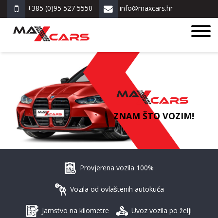
+385 (0)95 527 5550
info@maxcars.hr
ZNAM ŠTO VOZIM!
Provjerena vozila 100%
Vozila od ovlaštenih autokuća
Jamstvo na kilometre
Uvoz vozila po želji