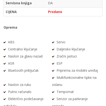
Servisna knjiga
DA
CIJENA
Prodano
Oprema
ABS
Servo
Centralno ključanje
Daljinsko ključanje
Naslon za glavu nazad
Zračni jastuci
ASR
ESP
Bluetooth priključak
Priprema za mobilni uređaj
Multifunkcionalne tipke na
Naslon za ruku
volanu
Putno računalo
Tempomat
Električno podešavanje
Senzor za parkiranje
ogledala
sprijeda