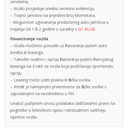
servisima,
– Vozilo posjeduje urednu servisnu evidenciju,
– Trajno jamstvo na prijeđeni broj kilometara,
- Mogućnost ugovaranja produženog auto jamstva u
trajanju od 1 ili 2 godine u suradnji s
G1 KLUB
Financiranje vozila
– Vozila možemo ponuditi uz financiranje putem auto
kredita ili leasinga.
– Također nudimo i opciju financiranja putem financijskog
leasinga na 3 rate za vozila koja podržavaju spomenutu
opciju.
– Leasing može uzeti pravna ili fizička osoba.
– Kredit je namijenjen prvenstveno za fizičke osobe s
zaposlenjem na neodređeno u RH.
Unatoč pažljivom unosu podataka zadržavamo pravo na
pogreške u tehničkom opisu i tekstualnom sadržaju
opreme vozila.