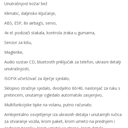
Unutrašnjost koža/ bež
Klimatic, daljinsko ključanje,
ABS, ESP, 8x airbag’s, servo,
4x el. podizači stakala, kontrola zraka u gumama,
Senzor za kišu,
Maglenke,
Audio sustav CD, bluetooth priključak za telefon, ukrasni detalji
unutrašnjosti,
ISOFIX učvršćivač za dječje sjedalo,
Sklopivo stražnje sjedalo, dvodjelno 60/40, naslonjač za ruku s
pretincem, unutarnje ogledalo automatski zasjenjivo,
Multifunkcijske tipke na volanu, putno računalo;
Ambijentalno osvjetljenje iza ukrasnih detalja i unutarnjih ručica
za otvaranje vozila, krom paket, krom umetci na prednjem i