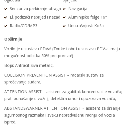
Senzor za parkiranje otraga
Navigacija
El. podizači naprijed i nazad
Aluminijske felge 16"
Radio/CD/MP3
Unutrašnjost: Koža
Opširnije
Vozilo je u sustavu PDVa! (Tvrtke i obrti u sustavu PDV-a imaju
mogućnost odbitka 50% pretporeza!)
Boja: Antracit Siva metalic,
COLLISION PREVENTION ASSIST – radarski sustav za
sprečavanje sudara,
ATTENTION ASSIST – asistent za gubitak koncentracije vozača;
prati ponašanje u vožnji; detektira umor i upozorava vozača,
ABSTANDSWARNER ATTENTION ASSIST – asistent za držanje
sigurnosnog razmaka i svaku nepredviđenu radnju od vozila
ispred,