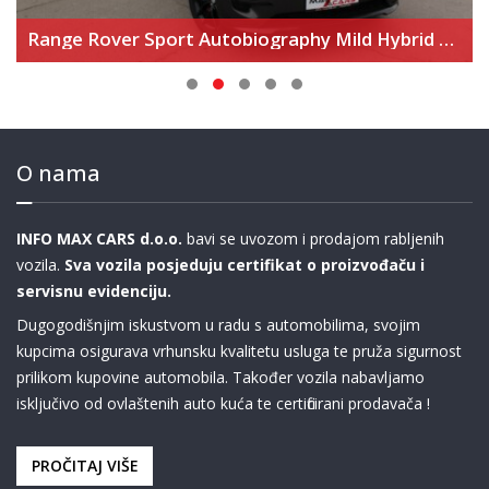
iography Mild Hybrid – Novi model
Audi A5 35 TFSi S-Tronic
O nama
INFO MAX CARS d.o.o.
bavi se uvozom i prodajom rabljenih
vozila.
Sva vozila posjeduju certifikat o proizvođaču i
servisnu evidenciju.
Dugogodišnjim iskustvom u radu s automobilima, svojim
kupcima osigurava vrhunsku kvalitetu usluga te pruža sigurnost
prilikom kupovine automobila. Također vozila nabavljamo
isključivo od ovlaštenih auto kuća te certificirani prodavača !
PROČITAJ VIŠE