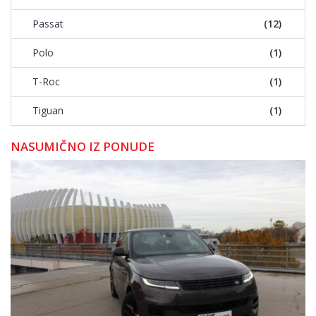
Passat
(12)
Polo
(1)
T-Roc
(1)
Tiguan
(1)
NASUMIČNO IZ PONUDE