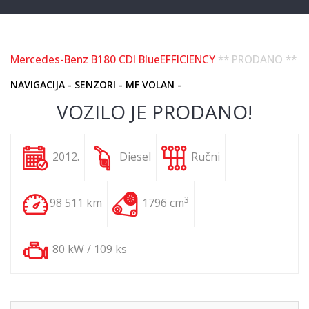
Mercedes-Benz B180 CDI BlueEFFICIENCY
** PRODANO **
NAVIGACIJA - SENZORI - MF VOLAN -
VOZILO JE PRODANO!
2012.
Diesel
Ručni
3
98 511 km
1796 cm
80 kW / 109 ks