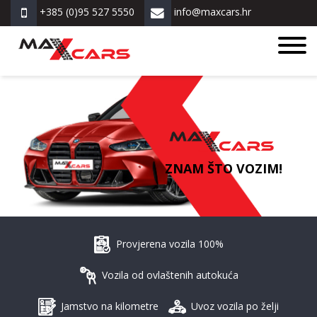
+385 (0)95 527 5550
info@maxcars.hr
ZNAM ŠTO VOZIM!
Provjerena vozila 100%
Vozila od ovlaštenih autokuća
Jamstvo na kilometre
Uvoz vozila po želji