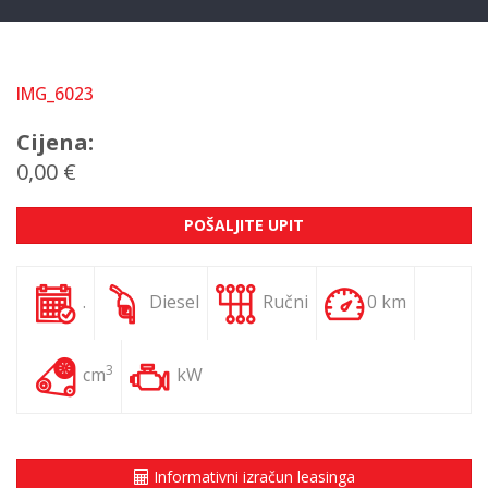
IMG_6023
Cijena:
0,00 €
POŠALJITE UPIT
.
Diesel
Ručni
0 km
3
cm
kW
Informativni izračun leasinga