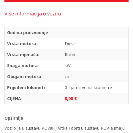
Više informacija o vozilu
Godina proizvodnje
.
Vrsta motora
Diesel
Vrsta mjenača:
Ručni
Snaga motora
kW
3
Obujam motora
cm
Prijeđeni kilometri
0 - jamstvo na kilometre
CIJENA
0,00 €
Opširnije
Vozilo je u sustavu PDVa! (Tvrtke i obrti u sustavu PDV-a imaju