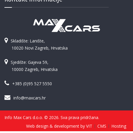
Skladište: Lanište,
10020 Novi Zagreb, Hrvatska
Sjedište: Gajeva 59,
10000 Zagreb, Hrvatska
+385 (0)95 527 5550
info@maxcars.hr
Info Max Cars d.o.o. © 2026. Sva prava pridržana.
Web design & development by VIT
CMS
Hosting