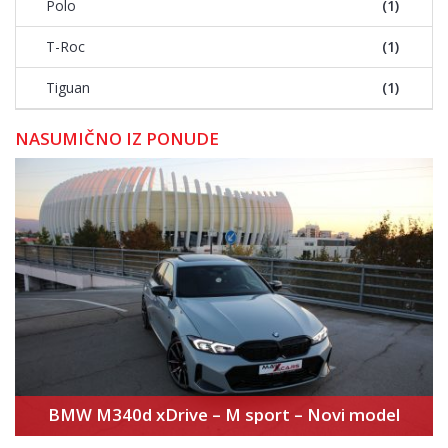
Polo
(1)
T-Roc
(1)
Tiguan
(1)
NASUMIČNO IZ PONUDE
BMW M340d xDrive – M sport – Novi model