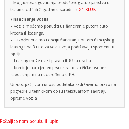
- Mogućnost ugovaranja produženog auto jamstva u
trajanju od 1 ili 2 godine u suradnji s
G1 KLUB
Financiranje vozila
– Vozila možemo ponuditi uz financiranje putem auto
kredita ili leasinga.
– Također nudimo i opciju financiranja putem financijskog
leasinga na 3 rate za vozila koja podržavaju spomenutu
opciju.
– Leasing može uzeti pravna ili fizička osoba.
– Kredit je namijenjen prvenstveno za fizičke osobe s
zaposlenjem na neodređeno u RH.
Unatoč pažljivom unosu podataka zadržavamo pravo na
pogreške u tehničkom opisu i tekstualnom sadržaju
opreme vozila.
Pošaljite nam poruku ili upit