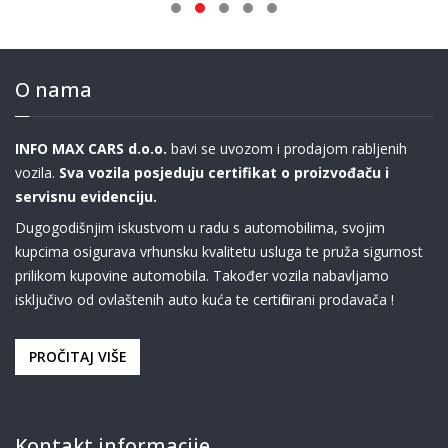
O nama
INFO MAX CARS d.o.o.
bavi se uvozom i prodajom rabljenih
vozila.
Sva vozila posjeduju certifikat o proizvođaču i
servisnu evidenciju.
Dugogodišnjim iskustvom u radu s automobilima, svojim
kupcima osigurava vrhunsku kvalitetu usluga te pruža sigurnost
prilikom kupovine automobila. Također vozila nabavljamo
isključivo od ovlaštenih auto kuća te certificirani prodavača !
PROČITAJ VIŠE
Kontakt informacije