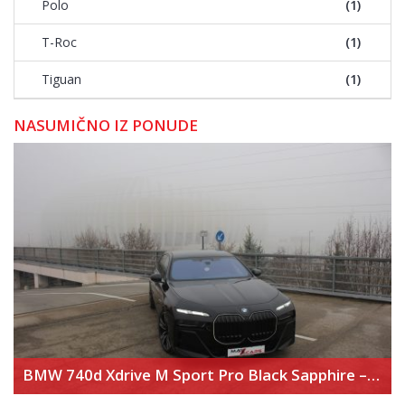
Polo
(1)
T-Roc
(1)
Tiguan
(1)
NASUMIČNO IZ PONUDE
BMW 740d Xdrive M Sport Pro Black Sapphire – Executive Lounge – Theater Screen