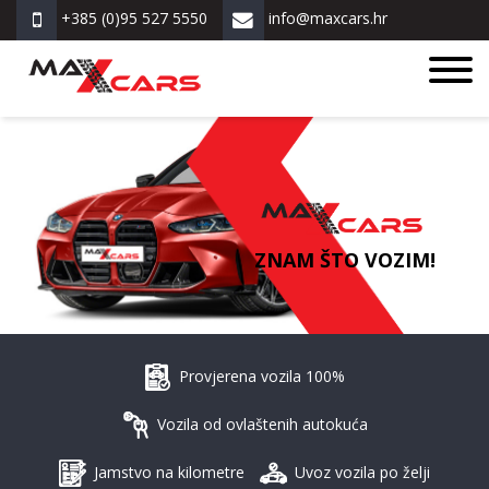
+385 (0)95 527 5550
info@maxcars.hr
ZNAM ŠTO VOZIM!
Provjerena vozila 100%
Vozila od ovlaštenih autokuća
Jamstvo na kilometre
Uvoz vozila po želji