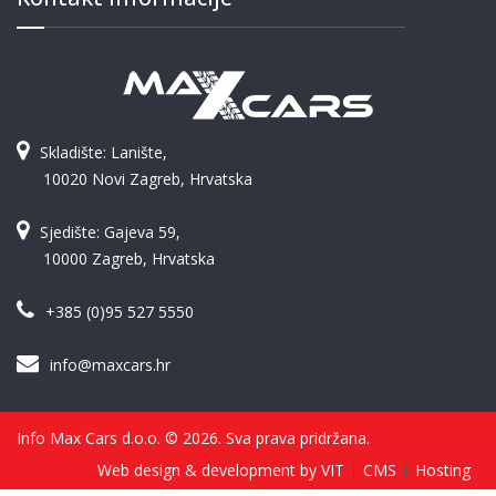
Skladište: Lanište,
10020 Novi Zagreb, Hrvatska
Sjedište: Gajeva 59,
10000 Zagreb, Hrvatska
+385 (0)95 527 5550
info@maxcars.hr
Info Max Cars d.o.o. © 2026. Sva prava pridržana.
Web design & development by VIT
CMS
Hosting