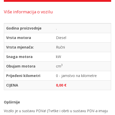
Više informacija o vozilu
Godina proizvodnje
.
Vrsta motora
Diesel
Vrsta mjenača:
Ručni
Snaga motora
kW
3
Obujam motora
cm
Prijeđeni kilometri
0 - jamstvo na kilometre
CIJENA
0,00 €
Opširnije
Vozilo je u sustavu PDVa! (Tvrtke i obrti u sustavu PDV-a imaju