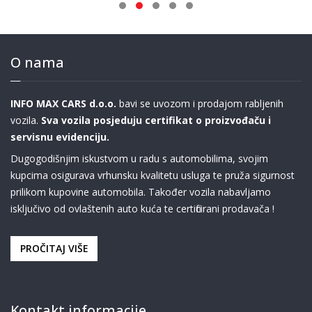
O nama
INFO MAX CARS d.o.o.
bavi se uvozom i prodajom rabljenih
vozila.
Sva vozila posjeduju certifikat o proizvođaču i
servisnu evidenciju.
Dugogodišnjim iskustvom u radu s automobilima, svojim
kupcima osigurava vrhunsku kvalitetu usluga te pruža sigurnost
prilikom kupovine automobila. Također vozila nabavljamo
isključivo od ovlaštenih auto kuća te certificirani prodavača !
PROČITAJ VIŠE
Kontakt informacije