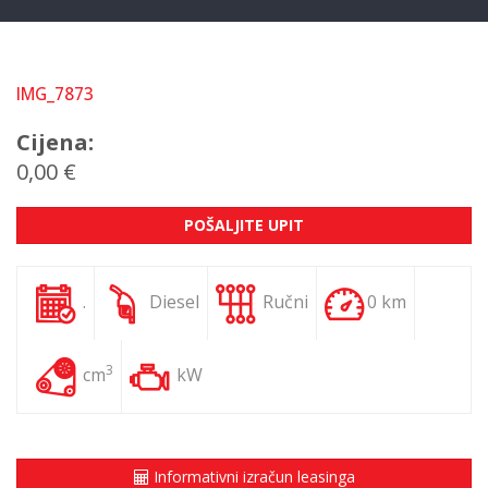
IMG_7873
Cijena:
0,00 €
POŠALJITE UPIT
.
Diesel
Ručni
0 km
3
cm
kW
Informativni izračun leasinga