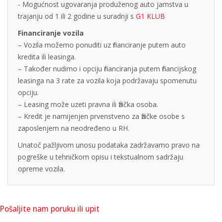
- Mogućnost ugovaranja produženog auto jamstva u
trajanju od 1 ili 2 godine u suradnji s
G1 KLUB
Financiranje vozila
– Vozila možemo ponuditi uz financiranje putem auto
kredita ili leasinga.
– Također nudimo i opciju financiranja putem financijskog
leasinga na 3 rate za vozila koja podržavaju spomenutu
opciju.
– Leasing može uzeti pravna ili fizička osoba.
– Kredit je namijenjen prvenstveno za fizičke osobe s
zaposlenjem na neodređeno u RH.
Unatoč pažljivom unosu podataka zadržavamo pravo na
pogreške u tehničkom opisu i tekstualnom sadržaju
opreme vozila.
Pošaljite nam poruku ili upit