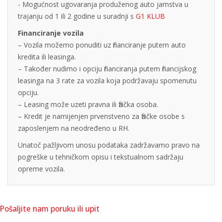
- Mogućnost ugovaranja produženog auto jamstva u
trajanju od 1 ili 2 godine u suradnji s
G1 KLUB
Financiranje vozila
– Vozila možemo ponuditi uz financiranje putem auto
kredita ili leasinga.
– Također nudimo i opciju financiranja putem financijskog
leasinga na 3 rate za vozila koja podržavaju spomenutu
opciju.
– Leasing može uzeti pravna ili fizička osoba.
– Kredit je namijenjen prvenstveno za fizičke osobe s
zaposlenjem na neodređeno u RH.
Unatoč pažljivom unosu podataka zadržavamo pravo na
pogreške u tehničkom opisu i tekstualnom sadržaju
opreme vozila.
Pošaljite nam poruku ili upit