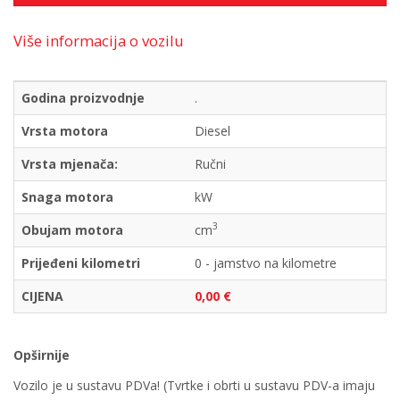
Više informacija o vozilu
Godina proizvodnje
.
Vrsta motora
Diesel
Vrsta mjenača:
Ručni
Snaga motora
kW
3
Obujam motora
cm
Prijeđeni kilometri
0 - jamstvo na kilometre
CIJENA
0,00 €
Opširnije
Vozilo je u sustavu PDVa! (Tvrtke i obrti u sustavu PDV-a imaju