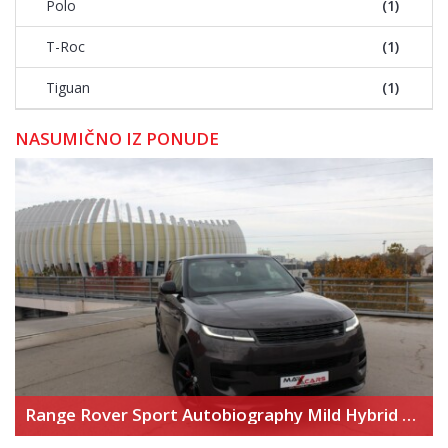
Polo
(1)
T-Roc
(1)
Tiguan
(1)
NASUMIČNO IZ PONUDE
Range Rover Sport Autobiography Mild Hybrid – Novi model