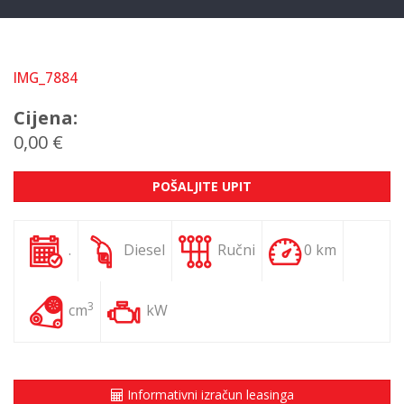
IMG_7884
Cijena:
0,00 €
POŠALJITE UPIT
.
Diesel
Ručni
0 km
3
cm
kW
Informativni izračun leasinga