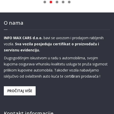
O nama
INFO MAX CARS d.o.o.
bavi se uvozom i prodajom rabljenih
vozila.
Sva vozila posjeduju certifikat o proizvođaču i
servisnu evidenciju.
Dugogodišnjim iskustvom u radu s automobilima, svojim
kupcima osigurava vrhunsku kvalitetu usluga te pruža sigurnost
prilikom kupovine automobila. Također vozila nabavljamo
isključivo od ovlaštenih auto kuća te certificirani prodavača !
PROČITAJ VIŠE
Kontakt informacije