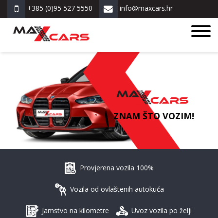
+385 (0)95 527 5550
info@maxcars.hr
ZNAM ŠTO VOZIM!
Provjerena vozila 100%
Vozila od ovlaštenih autokuća
Jamstvo na kilometre
Uvoz vozila po želji