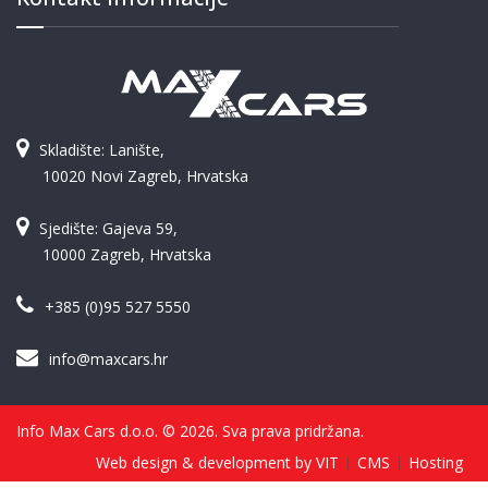
Skladište: Lanište,
10020 Novi Zagreb, Hrvatska
Sjedište: Gajeva 59,
10000 Zagreb, Hrvatska
+385 (0)95 527 5550
info@maxcars.hr
Info Max Cars d.o.o. © 2026. Sva prava pridržana.
Web design & development by VIT
CMS
Hosting