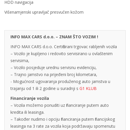
HDD navigacija
Višenamjenski upravljač presvučen kožom
INFO MAX CARS d.o.o. – ZNAM ŠTO VOZIM !
INFO MAX CARS d.o.o. Certificirani trgovac rabljenih vozila
– Vozilo je kupljeno i redovito servisirano u ovlaštenim
servisima,
– Vozilo posjeduje urednu servisnu evidenciju,
– Trajno jamstvo na prijeđeni broj kilometara,
- Mogućnost ugovaranja produženog auto jamstva u
trajanju od 1 ili 2 godine u suradnji s
G1 KLUB
Financiranje vozila
– Vozila možemo ponuditi uz financiranje putem auto
kredita ili leasinga.
– Također nudimo i opciju financiranja putem financijskog
leasinga na 3 rate za vozila koja podržavaju spomenutu