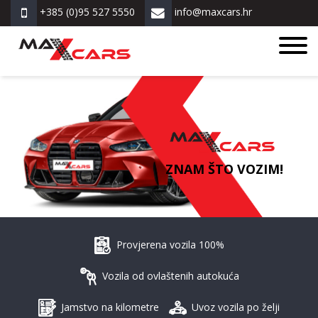
+385 (0)95 527 5550
info@maxcars.hr
ZNAM ŠTO VOZIM!
Provjerena vozila 100%
Vozila od ovlaštenih autokuća
Jamstvo na kilometre
Uvoz vozila po želji