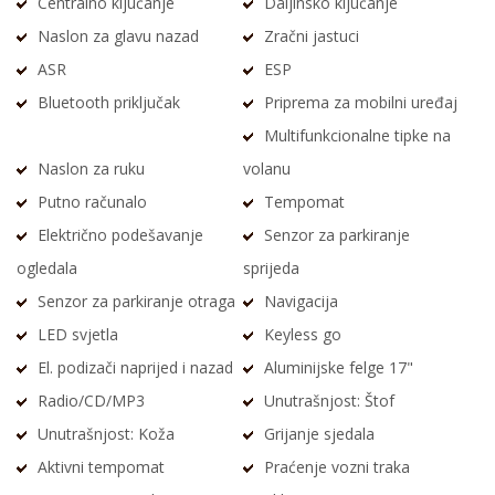
Centralno ključanje
Daljinsko ključanje
Naslon za glavu nazad
Zračni jastuci
ASR
ESP
Bluetooth priključak
Priprema za mobilni uređaj
Multifunkcionalne tipke na
Naslon za ruku
volanu
Putno računalo
Tempomat
Električno podešavanje
Senzor za parkiranje
ogledala
sprijeda
Senzor za parkiranje otraga
Navigacija
LED svjetla
Keyless go
El. podizači naprijed i nazad
Aluminijske felge 17"
Radio/CD/MP3
Unutrašnjost: Štof
Unutrašnjost: Koža
Grijanje sjedala
Aktivni tempomat
Praćenje vozni traka