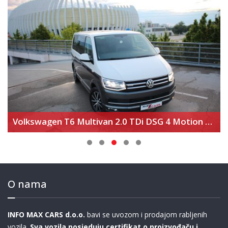
Volkswagen T6 Multivan 2.0 TDi DSG 4 Motion Highline
O nama
INFO MAX CARS d.o.o.
bavi se uvozom i prodajom rabljenih
vozila.
Sva vozila posjeduju certifikat o proizvođaču i