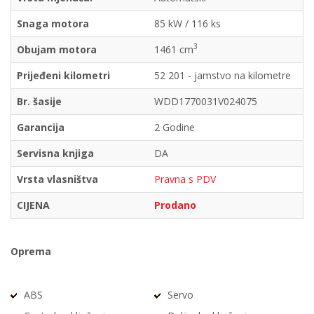
Snaga motora
85 kW / 116 ks
3
Obujam motora
1461 cm
Prijeđeni kilometri
52 201 - jamstvo na kilometre
Br. šasije
WDD1770031V024075
Garancija
2 Godine
Servisna knjiga
DA
Vrsta vlasništva
Pravna s PDV
CIJENA
Prodano
Oprema
ABS
Servo