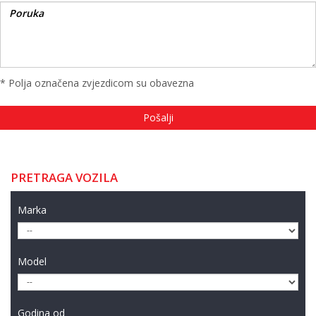
* Polja označena zvjezdicom su obavezna
PRETRAGA VOZILA
Marka
Model
Godina od