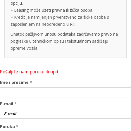
opciju.
– Leasing može uzeti pravna ili fizička osoba.
– Kredit je namijenjen prvenstveno za fizičke osobe s
zaposlenjem na neodređeno u RH.
Unatoč pažljivom unosu podataka zadržavamo pravo na
pogreške u tehničkom opisu i tekstualnom sadržaju
opreme vozila.
Pošaljite nam poruku ili upit
Ime i prezime
*
E-mail
*
Poruka
*