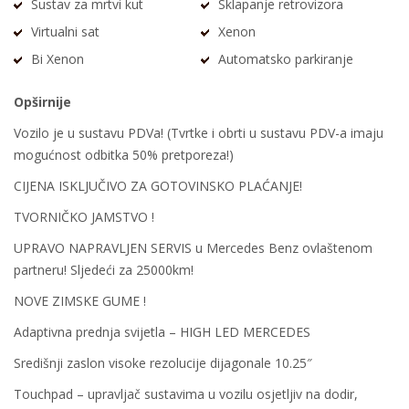
Sustav za mrtvi kut
Sklapanje retrovizora
Virtualni sat
Xenon
Bi Xenon
Automatsko parkiranje
Opširnije
Vozilo je u sustavu PDVa! (Tvrtke i obrti u sustavu PDV-a imaju
mogućnost odbitka 50% pretporeza!)
CIJENA ISKLJUČIVO ZA GOTOVINSKO PLAĆANJE!
TVORNIČKO JAMSTVO !
UPRAVO NAPRAVLJEN SERVIS u Mercedes Benz ovlaštenom
partneru! Sljedeći za 25000km!
NOVE ZIMSKE GUME !
Adaptivna prednja svijetla – HIGH LED MERCEDES
Središnji zaslon visoke rezolucije dijagonale 10.25″
Touchpad – upravljač sustavima u vozilu osjetljiv na dodir,