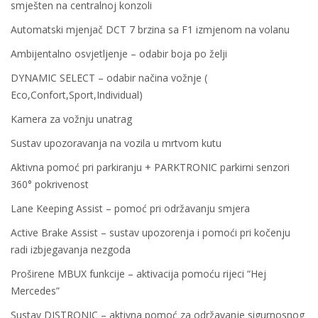
smješten na centralnoj konzoli
Automatski mjenjač DCT 7 brzina sa F1 izmjenom na volanu
Ambijentalno osvjetljenje – odabir boja po želji
DYNAMIC SELECT – odabir načina vožnje (
Eco,Confort,Sport,Individual)
Kamera za vožnju unatrag
Sustav upozoravanja na vozila u mrtvom kutu
Aktivna pomoć pri parkiranju + PARKTRONIC parkirni senzori
360° pokrivenost
Lane Keeping Assist – pomoć pri održavanju smjera
Active Brake Assist – sustav upozorenja i pomoći pri kočenju
radi izbjegavanja nezgoda
Proširene MBUX funkcije – aktivacija pomoću rijeci “Hej
Mercedes”
Sustav DISTRONIC – aktivna pomoć za održavanje sigurnosnog