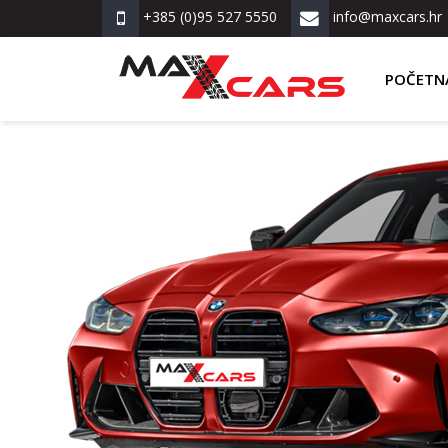
+385 (0)95 527 5550
info@maxcars.hr
POČETN