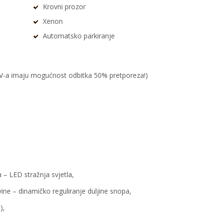
Krovni prozor
Xenon
Automatsko parkiranje
PDV-a imaju mogućnost odbitka 50% pretporeza!)
 – LED stražnja svjetla,
vine – dinamičko reguliranje duljine snopa,
),