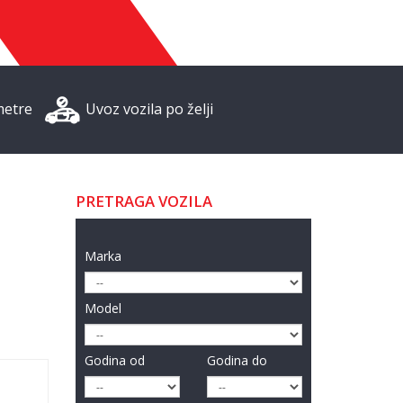
metre
Uvoz vozila po želji
PRETRAGA VOZILA
Marka
Model
Godina od
Godina do