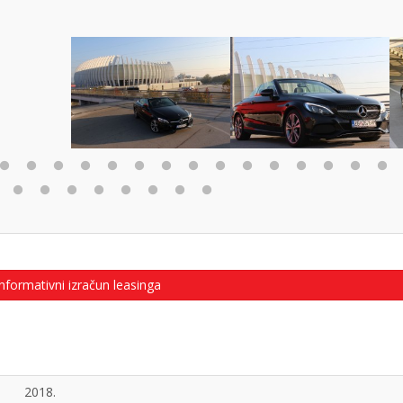
nformativni izračun leasinga
2018.