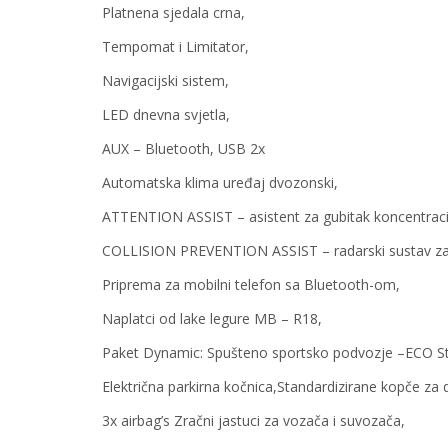
Platnena sjedala crna,
Tempomat i Limitator,
Navigacijski sistem,
LED dnevna svjetla,
AUX – Bluetooth, USB 2x
Automatska klima uređaj dvozonski,
ATTENTION ASSIST – asistent za gubitak koncentracij
COLLISION PREVENTION ASSIST – radarski sustav za
Priprema za mobilni telefon sa Bluetooth-om,
Naplatci od lake legure MB – R18,
Paket Dynamic: Spušteno sportsko podvozje –ECO St
Električna parkirna kočnica,Standardizirane kopče za d
3x airbag’s Zračni jastuci za vozača i suvozača,