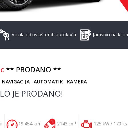
Vozila od ovlaštenih autokuća
Jamstvo na kilo
ic
** PRODANO **
- NAVIGACIJA - AUTOMATIK - KAMERA
LO JE PRODANO!
3
i
19 454 km
2143 cm
125 kW / 170 ks