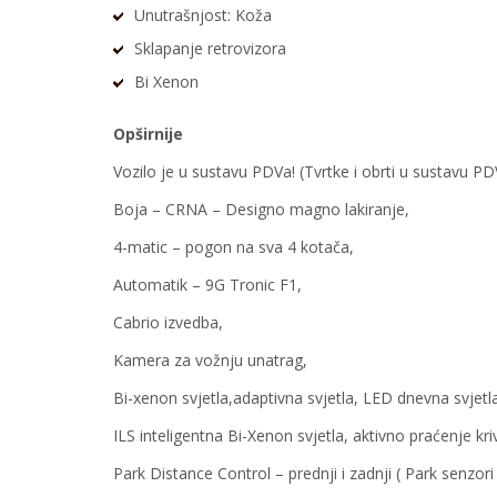
Unutrašnjost: Koža
Sklapanje retrovizora
Bi Xenon
Opširnije
Vozilo je u sustavu PDVa! (Tvrtke i obrti u sustavu 
Boja – CRNA – Designo magno lakiranje,
4-matic – pogon na sva 4 kotača,
Automatik – 9G Tronic F1,
Cabrio izvedba,
Kamera za vožnju unatrag,
Bi-xenon svjetla,adaptivna svjetla, LED dnevna svjetla
ILS inteligentna Bi-Xenon svjetla, aktivno praćenje kri
Park Distance Control – prednji i zadnji ( Park senzori 