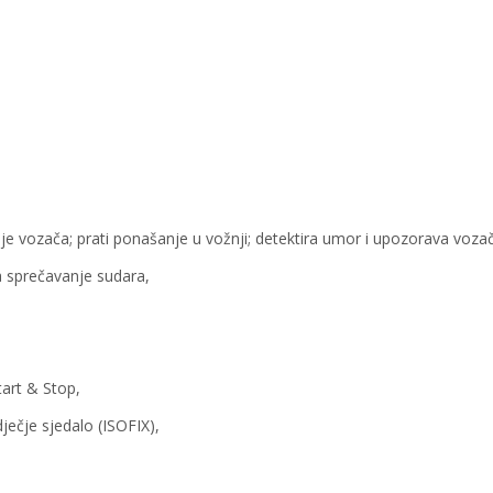
e vozača; prati ponašanje u vožnji; detektira umor i upozorava voza
 sprečavanje sudara,
art & Stop,
ječje sjedalo (ISOFIX),