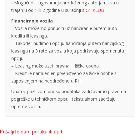
- Mogućnost ugovaranja produženog auto jamstva u
trajanju od 1 ili 2 godine u suradnji s
G1 KLUB
Financiranje vozila
– Vozila možemo ponuditi uz financiranje putem auto
kredita ili leasinga.
– Također nudimo i opciju financiranja putem financijskog
leasinga na 3 rate za vozila koja podržavaju spomenutu
opciju.
– Leasing može uzeti pravna ili fizička osoba.
– Kredit je namijenjen prvenstveno za fizičke osobe s
zaposlenjem na neodređeno u RH.
Unatoč pažljivom unosu podataka zadržavamo pravo na
pogreške u tehničkom opisu i tekstualnom sadržaju
opreme vozila.
Pošaljite nam poruku ili upit