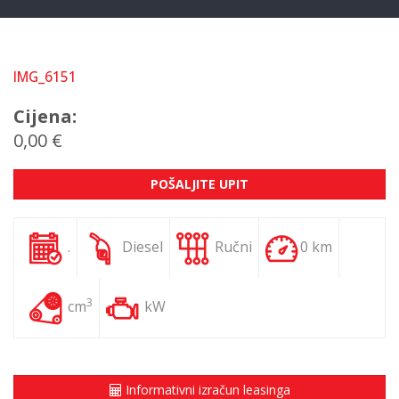
IMG_6151
Cijena:
0,00 €
POŠALJITE UPIT
.
Diesel
Ručni
0 km
3
cm
kW
Informativni izračun leasinga