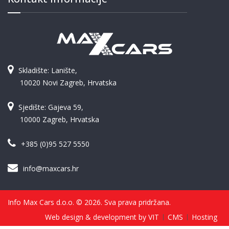
Skladište: Lanište,
10020 Novi Zagreb, Hrvatska
Sjedište: Gajeva 59,
10000 Zagreb, Hrvatska
+385 (0)95 527 5550
info@maxcars.hr
Info Max Cars d.o.o. © 2026. Sva prava pridržana.
Web design & development by VIT
CMS
Hosting