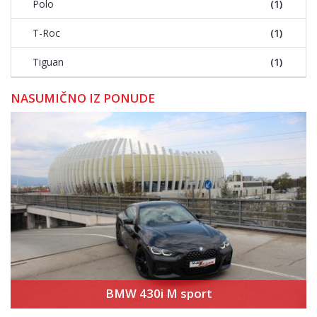
Polo
(1)
T-Roc
(1)
Tiguan
(1)
NASUMIČNO IZ PONUDE
BMW 430i M sport