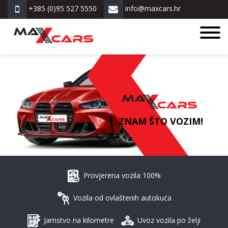
+385 (0)95 527 5550
info@maxcars.hr
ZNAM ŠTO VOZIM!
Provjerena vozila 100%
Vozila od ovlaštenih autokuća
Jamstvo na kilometre
Uvoz vozila po želji