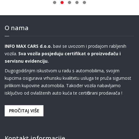
O nama
INFO MAX CARS d.o.o.
bavi se uvozom i prodajom rabljenih
vozila.
Sva vozila posjeduju certifikat o proizvođaču i
servisnu evidenciju.
Dugogodišnjim iskustvom u radu s automobilima, svojim
kupcima osigurava vrhunsku kvalitetu usluga te pruža sigurnost
prilikom kupovine automobila. Također vozila nabavljamo
isključivo od ovlaštenih auto kuća te certificirani prodavača !
PROČITAJ VIŠE
Kontakt informacije