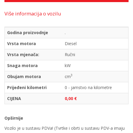
Više informacija o vozilu
Godina proizvodnje
.
Vrsta motora
Diesel
Vrsta mjenača:
Ručni
Snaga motora
kW
3
Obujam motora
cm
Prijeđeni kilometri
0 - jamstvo na kilometre
CIJENA
0,00 €
Opširnije
Vozilo je u sustavu PDVa! (Tvrtke i obrti u sustavu PDV-a imaju