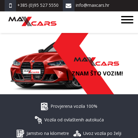
+385 (0)95 527 5550
info@maxcars.hr
ZNAM ŠTO VOZIM!
Provjerena vozila 100%
Vozila od ovlaštenih autokuća
Jamstvo na kilometre
Uvoz vozila po želji