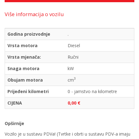
Više informacija o vozilu
Godina proizvodnje
.
Vrsta motora
Diesel
Vrsta mjenača:
Ručni
Snaga motora
kW
3
Obujam motora
cm
Prijeđeni kilometri
0 - jamstvo na kilometre
CIJENA
0,00 €
Opširnije
Vozilo je u sustavu PDVa! (Tvrtke i obrti u sustavu PDV-a imaju