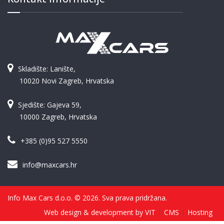
Skladište: Lanište,
10020 Novi Zagreb, Hrvatska
Sjedište: Gajeva 59,
10000 Zagreb, Hrvatska
+385 (0)95 527 5550
info@maxcars.hr
Info Max Cars d.o.o. © 2026. Sva prava pridržana.
Web design & development by VIT
CMS
Hosting