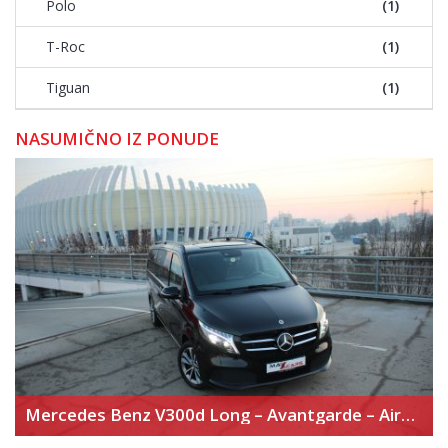
Polo
(1)
T-Roc
(1)
Tiguan
(1)
NASUMIČNO IZ PONUDE
Mercedes Benz V300d Long – Avantgarde – Airmatic