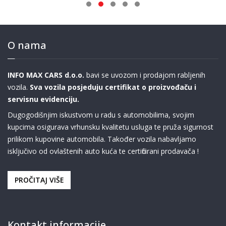
O nama
INFO MAX CARS d.o.o.
bavi se uvozom i prodajom rabljenih
vozila.
Sva vozila posjeduju certifikat o proizvođaču i
servisnu evidenciju.
Dugogodišnjim iskustvom u radu s automobilima, svojim
kupcima osigurava vrhunsku kvalitetu usluga te pruža sigurnost
prilikom kupovine automobila. Također vozila nabavljamo
isključivo od ovlaštenih auto kuća te certificirani prodavača !
PROČITAJ VIŠE
Kontakt informacije