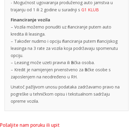
- Mogućnost ugovaranja produženog auto jamstva u
trajanju od 1 ili 2 godine u suradnji s
G1 KLUB
Financiranje vozila
– Vozila možemo ponuditi uz financiranje putem auto
kredita ili leasinga.
– Također nudimo i opciju financiranja putem financijskog
leasinga na 3 rate za vozila koja podržavaju spomenutu
opciju.
– Leasing može uzeti pravna ili fizička osoba.
– Kredit je namijenjen prvenstveno za fizičke osobe s
zaposlenjem na neodređeno u RH.
Unatoč pažljivom unosu podataka zadržavamo pravo na
pogreške u tehničkom opisu i tekstualnom sadržaju
opreme vozila.
Pošaljite nam poruku ili upit