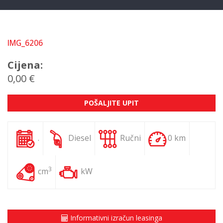
IMG_6206
Cijena:
0,00 €
POŠALJITE UPIT
.
Diesel
Ručni
0 km
3
cm
kW
Informativni izračun leasinga