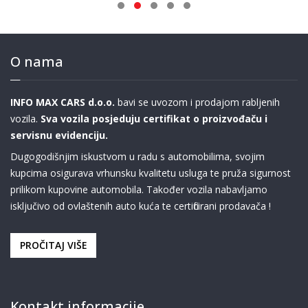
O nama
INFO MAX CARS d.o.o.
bavi se uvozom i prodajom rabljenih
vozila.
Sva vozila posjeduju certifikat o proizvođaču i
servisnu evidenciju.
Dugogodišnjim iskustvom u radu s automobilima, svojim
kupcima osigurava vrhunsku kvalitetu usluga te pruža sigurnost
prilikom kupovine automobila. Također vozila nabavljamo
isključivo od ovlaštenih auto kuća te certificirani prodavača !
PROČITAJ VIŠE
Kontakt informacije