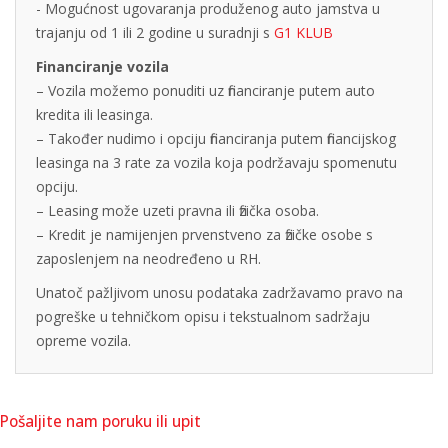
- Mogućnost ugovaranja produženog auto jamstva u
trajanju od 1 ili 2 godine u suradnji s
G1 KLUB
Financiranje vozila
– Vozila možemo ponuditi uz financiranje putem auto
kredita ili leasinga.
– Također nudimo i opciju financiranja putem financijskog
leasinga na 3 rate za vozila koja podržavaju spomenutu
opciju.
– Leasing može uzeti pravna ili fizička osoba.
– Kredit je namijenjen prvenstveno za fizičke osobe s
zaposlenjem na neodređeno u RH.
Unatoč pažljivom unosu podataka zadržavamo pravo na
pogreške u tehničkom opisu i tekstualnom sadržaju
opreme vozila.
Pošaljite nam poruku ili upit