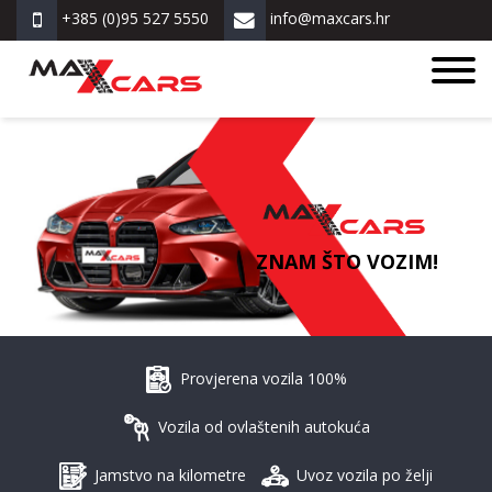
+385 (0)95 527 5550
info@maxcars.hr
ZNAM ŠTO VOZIM!
Provjerena vozila 100%
Vozila od ovlaštenih autokuća
Jamstvo na kilometre
Uvoz vozila po želji