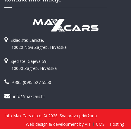
Skladište: Lanište,
10020 Novi Zagreb, Hrvatska
Sjedište: Gajeva 59,
10000 Zagreb, Hrvatska
+385 (0)95 527 5550
info@maxcars.hr
Info Max Cars d.o.o. © 2026. Sva prava pridržana.
Web design & development by VIT
CMS
Hosting