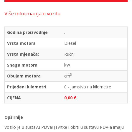
Više informacija o vozilu
Godina proizvodnje
.
Vrsta motora
Diesel
Vrsta mjenača:
Ručni
Snaga motora
kW
3
Obujam motora
cm
Prijeđeni kilometri
0 - jamstvo na kilometre
CIJENA
0,00 €
Opširnije
Vozilo je u sustavu PDVa! (Tvrtke i obrti u sustavu PDV-a imaju