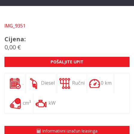
IMG_9351
Cijena:
0,00 €
POŠALJITE UPIT
.
Diesel
Ručni
0 km
3
cm
kW
Informativni izračun leasinga