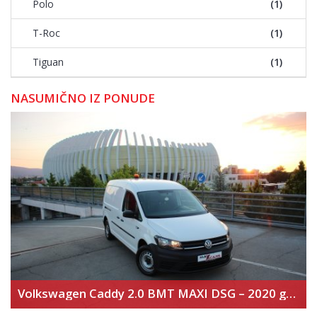
Polo
(1)
T-Roc
(1)
Tiguan
(1)
NASUMIČNO IZ PONUDE
Volkswagen Caddy 2.0 BMT MAXI DSG – 2020 god