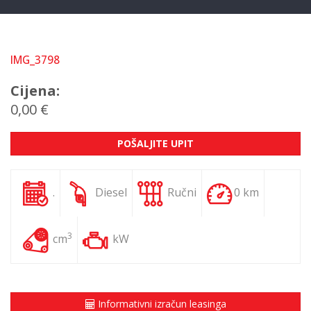
IMG_3798
Cijena:
0,00 €
POŠALJITE UPIT
.
Diesel
Ručni
0 km
3
cm
kW
Informativni izračun leasinga