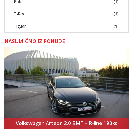
Polo
(1)
T-Roc
(1)
Tiguan
(1)
NASUMIČNO IZ PONUDE
Volkswagen Arteon 2.0 BMT – R-line 190ks