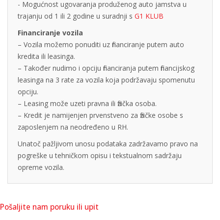
- Mogućnost ugovaranja produženog auto jamstva u
trajanju od 1 ili 2 godine u suradnji s
G1 KLUB
Financiranje vozila
– Vozila možemo ponuditi uz financiranje putem auto
kredita ili leasinga.
– Također nudimo i opciju financiranja putem financijskog
leasinga na 3 rate za vozila koja podržavaju spomenutu
opciju.
– Leasing može uzeti pravna ili fizička osoba.
– Kredit je namijenjen prvenstveno za fizičke osobe s
zaposlenjem na neodređeno u RH.
Unatoč pažljivom unosu podataka zadržavamo pravo na
pogreške u tehničkom opisu i tekstualnom sadržaju
opreme vozila.
Pošaljite nam poruku ili upit