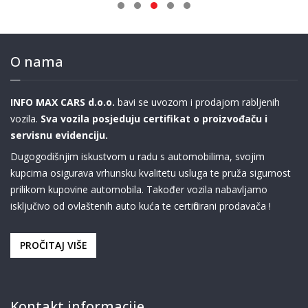
O nama
INFO MAX CARS d.o.o.
bavi se uvozom i prodajom rabljenih
vozila.
Sva vozila posjeduju certifikat o proizvođaču i
servisnu evidenciju.
Dugogodišnjim iskustvom u radu s automobilima, svojim
kupcima osigurava vrhunsku kvalitetu usluga te pruža sigurnost
prilikom kupovine automobila. Također vozila nabavljamo
isključivo od ovlaštenih auto kuća te certificirani prodavača !
PROČITAJ VIŠE
Kontakt informacije