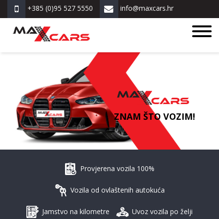
+385 (0)95 527 5550
info@maxcars.hr
ZNAM ŠTO VOZIM!
Provjerena vozila 100%
Vozila od ovlaštenih autokuća
Jamstvo na kilometre
Uvoz vozila po želji