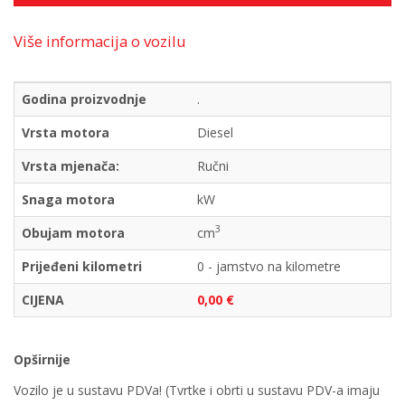
Više informacija o vozilu
Godina proizvodnje
.
Vrsta motora
Diesel
Vrsta mjenača:
Ručni
Snaga motora
kW
3
Obujam motora
cm
Prijeđeni kilometri
0 - jamstvo na kilometre
CIJENA
0,00 €
Opširnije
Vozilo je u sustavu PDVa! (Tvrtke i obrti u sustavu PDV-a imaju