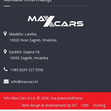
Skladište: Lanište,
10020 Novi Zagreb, Hrvatska
Sjedište: Gajeva 59,
10000 Zagreb, Hrvatska
+385 (0)95 527 5550
info@maxcars.hr
Info Max Cars d.o.o. © 2026. Sva prava pridržana.
Web design & development by VIT
CMS
Hosting