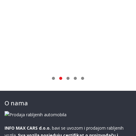
O nama
INFO MAX CARS d.o.o.
bavi se uvozom i prodajom rabljenih
vozila.
Sva vozila posjeduju certifikat o proizvođaču i