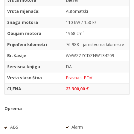
Vrsta motora
Diesel
Vrsta mjenača:
Automatski
Snaga motora
110 kW / 150 ks
3
Obujam motora
1968 cm
Prijeđeni kilometri
76 988 - jamstvo na kilometre
Br. šasije
WVWZZZCDZNW134209
Servisna knjiga
DA
Vrsta vlasništva
Pravna s PDV
CIJENA
23.300,00 €
Oprema
ABS
Alarm