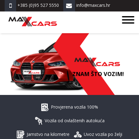
+385 (0)95 527 5550
info@maxcars.hr
ZNAM ŠTO VOZIM!
Provjerena vozila 100%
Vozila od ovlaštenih autokuća
Jamstvo na kilometre
Uvoz vozila po želji