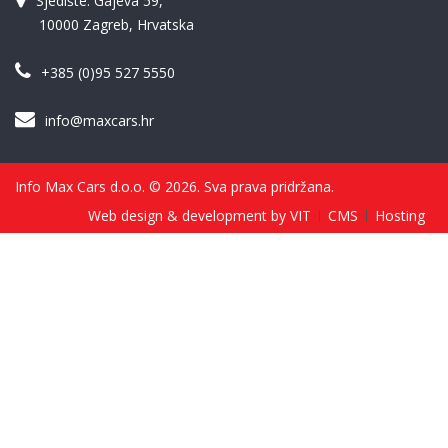
Sjedište: Gajeva 59,
10000 Zagreb, Hrvatska
+385 (0)95 527 5550
info@maxcars.hr
Info Max Cars d.o.o. © 2026. Sva prava pridržana.
Web design & development by VIT
CMS
Hosting