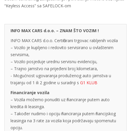
“Keyless Access” sa SAFELOCK-om
INFO MAX CARS d.o.o. – ZNAM ŠTO VOZIM !
INFO MAX CARS d.o.o. Certificirani trgovac rabljenih vozila
– Vozilo je kupljeno i redovito servisirano u ovlaštenim
servisima,
– Vozilo posjeduje urednu servisnu evidenciju,
– Trajno jamstvo na prijeđeni broj kilometara,
- Mogućnost ugovaranja produženog auto jamstva u
trajanju od 1 ili 2 godine u suradnji s
G1 KLUB
Financiranje vozila
– Vozila možemo ponuditi uz financiranje putem auto
kredita ili leasinga.
– Također nudimo i opciju financiranja putem financijskog
leasinga na 3 rate za vozila koja podržavaju spomenutu
opciju.