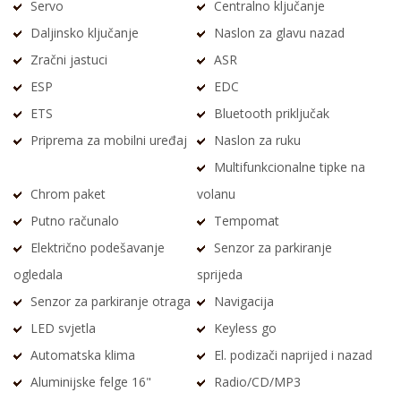
Servo
Centralno ključanje
Daljinsko ključanje
Naslon za glavu nazad
Zračni jastuci
ASR
ESP
EDC
ETS
Bluetooth priključak
Priprema za mobilni uređaj
Naslon za ruku
Multifunkcionalne tipke na
Chrom paket
volanu
Putno računalo
Tempomat
Električno podešavanje
Senzor za parkiranje
ogledala
sprijeda
Senzor za parkiranje otraga
Navigacija
LED svjetla
Keyless go
Automatska klima
El. podizači naprijed i nazad
Aluminijske felge 16"
Radio/CD/MP3