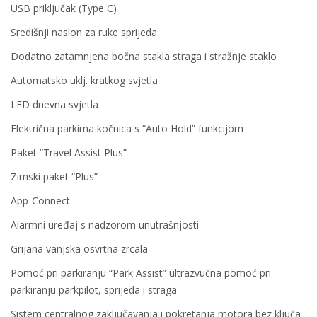
USB priključak (Type C)
Središnji naslon za ruke sprijeda
Dodatno zatamnjena bočna stakla straga i stražnje staklo
Automatsko uklj. kratkog svjetla
LED dnevna svjetla
Električna parkirna kočnica s “Auto Hold” funkcijom
Paket “Travel Assist Plus”
Zimski paket “Plus”
App-Connect
Alarmni uređaj s nadzorom unutrašnjosti
Grijana vanjska osvrtna zrcala
Pomoć pri parkiranju “Park Assist” ultrazvučna pomoć pri
parkiranju parkpilot, sprijeda i straga
Sistem centralnog zaključavanja i pokretanja motora bez ključa