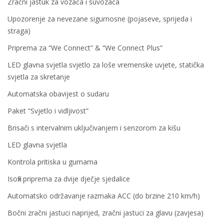
Zračni jastuk za vozača i suvozača
Upozorenje za nevezane sigurnosne (pojaseve, sprijeda i
straga)
Priprema za “We Connect” & “We Connect Plus”
LED glavna svjetla svjetlo za loše vremenske uvjete, statička
svjetla za skretanje
Automatska obavijest o sudaru
Paket “Svjetlo i vidljivost”
Brisači s intervalnim uključivanjem i senzorom za kišu
LED glavna svjetla
Kontrola pritiska u gumama
Isofix priprema za dvije dječje sjedalice
Automatsko održavanje razmaka ACC (do brzine 210 km/h)
Bočni zračni jastuci naprijed, zračni jastuci za glavu (zavjesa)