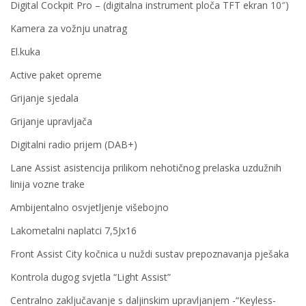
Digital Cockpit Pro – (digitalna instrument ploča TFT ekran 10″)
Kamera za vožnju unatrag
El.kuka
Active paket opreme
Grijanje sjedala
Grijanje upravljača
Digitalni radio prijem (DAB+)
Lane Assist asistencija prilikom nehotičnog prelaska uzdužnih
linija vozne trake
Ambijentalno osvjetljenje višebojno
Lakometalni naplatci 7,5Jx16
Front Assist City kočnica u nuždi sustav prepoznavanja pješaka
Kontrola dugog svjetla “Light Assist”
Centralno zaključavanje s daljinskim upravljanjem -“Keyless-