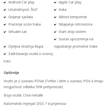
Android Car play
Apple Car play
Unutrašnjost: Štof
Kuka
Grijanje sjedala
Aktivni tempomat
Praćenje vozni traka
Sklapanje retrovizora
Virtualni sat
Start-stop sistem
Sustav upozorenja na
Djeljiva stražnja klupa
napuštanje prometne trake
Zadržavanje vozila u voznoj
traci
Opširnije
Vozilo je u sustavu PDVa! (Tvrtke i obrti u sustavu PDV-a imaju
mogućnost odbitka 50% pretporeza!)
Boja vozila: Crna metalik
Automatski mjenjač DSG 7 st.prijenosa