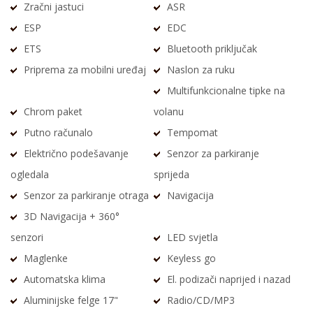
Zračni jastuci
ASR
ESP
EDC
ETS
Bluetooth priključak
Priprema za mobilni uređaj
Naslon za ruku
Multifunkcionalne tipke na
Chrom paket
volanu
Putno računalo
Tempomat
Električno podešavanje
Senzor za parkiranje
ogledala
sprijeda
Senzor za parkiranje otraga
Navigacija
3D Navigacija + 360°
senzori
LED svjetla
Maglenke
Keyless go
Automatska klima
El. podizači naprijed i nazad
Aluminijske felge 17"
Radio/CD/MP3