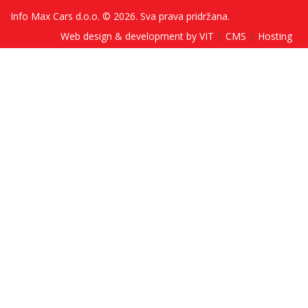
Info Max Cars d.o.o. © 2026. Sva prava pridržana.
Web design & development by VIT
CMS
Hosting