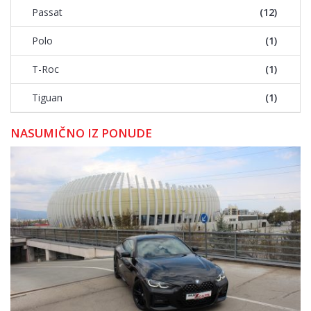
Passat
(12)
Polo
(1)
T-Roc
(1)
Tiguan
(1)
NASUMIČNO IZ PONUDE