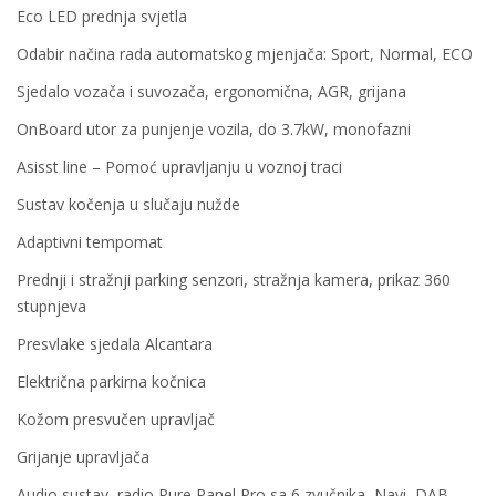
Eco LED prednja svjetla
Odabir načina rada automatskog mjenjača: Sport, Normal, ECO
Sjedalo vozača i suvozača, ergonomična, AGR, grijana
OnBoard utor za punjenje vozila, do 3.7kW, monofazni
Asisst line – Pomoć upravljanju u voznoj traci
Sustav kočenja u slučaju nužde
Adaptivni tempomat
Prednji i stražnji parking senzori, stražnja kamera, prikaz 360
stupnjeva
Presvlake sjedala Alcantara
Električna parkirna kočnica
Kožom presvučen upravljač
Grijanje upravljača
Audio sustav, radio Pure Panel Pro sa 6 zvučnika, Navi, DAB