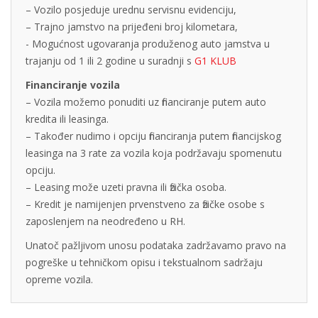
– Vozilo posjeduje urednu servisnu evidenciju,
– Trajno jamstvo na prijeđeni broj kilometara,
- Mogućnost ugovaranja produženog auto jamstva u
trajanju od 1 ili 2 godine u suradnji s
G1 KLUB
Financiranje vozila
– Vozila možemo ponuditi uz financiranje putem auto
kredita ili leasinga.
– Također nudimo i opciju financiranja putem financijskog
leasinga na 3 rate za vozila koja podržavaju spomenutu
opciju.
– Leasing može uzeti pravna ili fizička osoba.
– Kredit je namijenjen prvenstveno za fizičke osobe s
zaposlenjem na neodređeno u RH.
Unatoč pažljivom unosu podataka zadržavamo pravo na
pogreške u tehničkom opisu i tekstualnom sadržaju
opreme vozila.