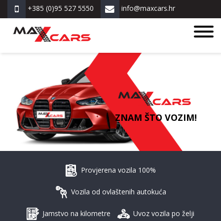
+385 (0)95 527 5550
info@maxcars.hr
ZNAM ŠTO VOZIM!
Provjerena vozila 100%
Vozila od ovlaštenih autokuća
Jamstvo na kilometre
Uvoz vozila po želji