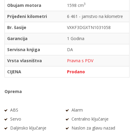
3
Obujam motora
1598 cm
Prijeđeni kilometri
6 461 - jamstvo na kilometre
Br. šasije
VXKF3DGXTN1031058
Garancija
1 Godina
Servisna knjiga
DA
Vrsta vlasništva
Pravna s PDV
CIJENA
Prodano
Oprema
ABS
Alarm
Servo
Centralno ključanje
Daljinsko ključanje
Naslon za glavu nazad