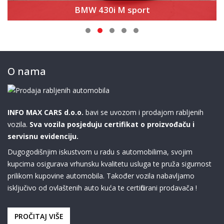
Volkswagen Arteon 2.0 BMT – R-line 190ks
O nama
INFO MAX CARS d.o.o.
bavi se uvozom i prodajom rabljenih
vozila.
Sva vozila posjeduju certifikat o proizvođaču i
servisnu evidenciju.
Dugogodišnjim iskustvom u radu s automobilima, svojim
kupcima osigurava vrhunsku kvalitetu usluga te pruža sigurnost
prilikom kupovine automobila. Također vozila nabavljamo
isključivo od ovlaštenih auto kuća te certificirani prodavača !
PROČITAJ VIŠE