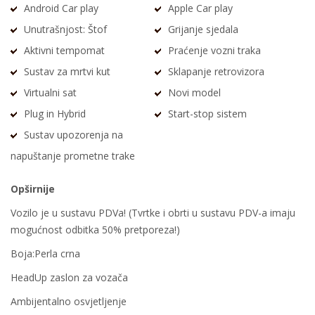
Android Car play
Apple Car play
Unutrašnjost: Štof
Grijanje sjedala
Aktivni tempomat
Praćenje vozni traka
Sustav za mrtvi kut
Sklapanje retrovizora
Virtualni sat
Novi model
Plug in Hybrid
Start-stop sistem
Sustav upozorenja na
napuštanje prometne trake
Opširnije
Vozilo je u sustavu PDVa! (Tvrtke i obrti u sustavu PDV-a imaju
mogućnost odbitka 50% pretporeza!)
Boja:Perla crna
HeadUp zaslon za vozača
Ambijentalno osvjetljenje