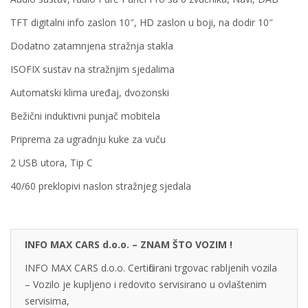
TFT digitalni info zaslon 10″, HD zaslon u boji, na dodir 10″
Dodatno zatamnjena stražnja stakla
ISOFIX sustav na stražnjim sjedalima
Automatski klima uređaj, dvozonski
Bežični induktivni punjač mobitela
Priprema za ugradnju kuke za vuču
2 USB utora, Tip C
40/60 preklopivi naslon stražnjeg sjedala
INFO MAX CARS d.o.o. – ZNAM ŠTO VOZIM !
INFO MAX CARS d.o.o. Certificirani trgovac rabljenih vozila
– Vozilo je kupljeno i redovito servisirano u ovlaštenim
servisima,