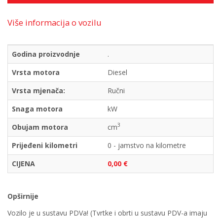
Više informacija o vozilu
Godina proizvodnje
.
Vrsta motora
Diesel
Vrsta mjenača:
Ručni
Snaga motora
kW
3
Obujam motora
cm
Prijeđeni kilometri
0 - jamstvo na kilometre
CIJENA
0,00 €
Opširnije
Vozilo je u sustavu PDVa! (Tvrtke i obrti u sustavu PDV-a imaju