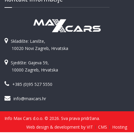
Skladište: Lanište,
10020 Novi Zagreb, Hrvatska
Sjedište: Gajeva 59,
10000 Zagreb, Hrvatska
+385 (0)95 527 5550
info@maxcars.hr
Info Max Cars d.o.o. © 2026. Sva prava pridržana.
Web design & development by VIT
CMS
Hosting