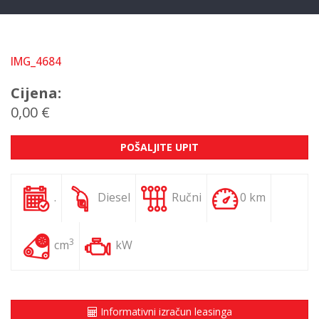
IMG_4684
Cijena:
0,00 €
POŠALJITE UPIT
.
Diesel
Ručni
0 km
3
cm
kW
Informativni izračun leasinga