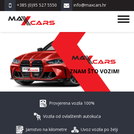
+385 (0)95 527 5550
info@maxcars.hr
ZNAM ŠTO VOZIM!
Provjerena vozila 100%
Vozila od ovlaštenih autokuća
Jamstvo na kilometre
Uvoz vozila po želji