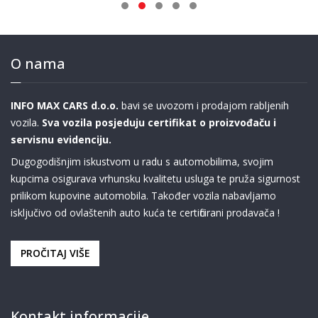
O nama
INFO MAX CARS d.o.o.
bavi se uvozom i prodajom rabljenih
vozila.
Sva vozila posjeduju certifikat o proizvođaču i
servisnu evidenciju.
Dugogodišnjim iskustvom u radu s automobilima, svojim
kupcima osigurava vrhunsku kvalitetu usluga te pruža sigurnost
prilikom kupovine automobila. Također vozila nabavljamo
isključivo od ovlaštenih auto kuća te certificirani prodavača !
PROČITAJ VIŠE
Kontakt informacije