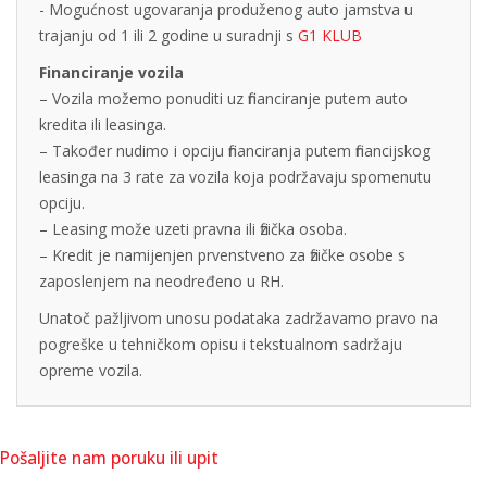
- Mogućnost ugovaranja produženog auto jamstva u
trajanju od 1 ili 2 godine u suradnji s
G1 KLUB
Financiranje vozila
– Vozila možemo ponuditi uz financiranje putem auto
kredita ili leasinga.
– Također nudimo i opciju financiranja putem financijskog
leasinga na 3 rate za vozila koja podržavaju spomenutu
opciju.
– Leasing može uzeti pravna ili fizička osoba.
– Kredit je namijenjen prvenstveno za fizičke osobe s
zaposlenjem na neodređeno u RH.
Unatoč pažljivom unosu podataka zadržavamo pravo na
pogreške u tehničkom opisu i tekstualnom sadržaju
opreme vozila.
Pošaljite nam poruku ili upit