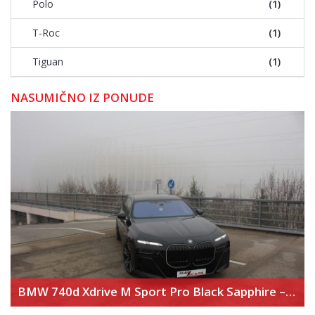
Polo
(1)
T-Roc
(1)
Tiguan
(1)
NASUMIČNO IZ PONUDE
BMW 740d Xdrive M Sport Pro Black Sapphire – Executive Lounge – Theater Screen