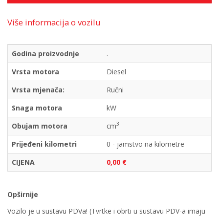
Više informacija o vozilu
Godina proizvodnje
.
Vrsta motora
Diesel
Vrsta mjenača:
Ručni
Snaga motora
kW
3
Obujam motora
cm
Prijeđeni kilometri
0 - jamstvo na kilometre
CIJENA
0,00 €
Opširnije
Vozilo je u sustavu PDVa! (Tvrtke i obrti u sustavu PDV-a imaju