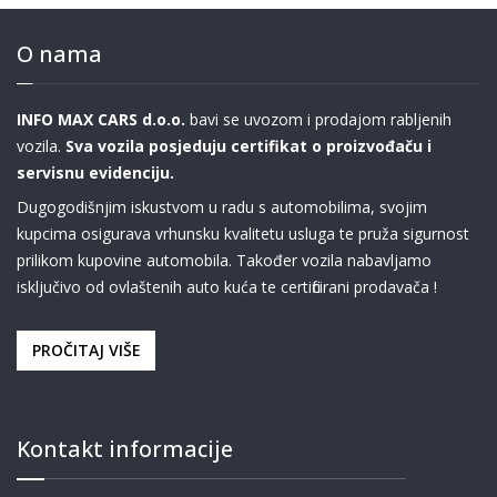
O nama
INFO MAX CARS d.o.o.
bavi se uvozom i prodajom rabljenih
vozila.
Sva vozila posjeduju certifikat o proizvođaču i
servisnu evidenciju.
Dugogodišnjim iskustvom u radu s automobilima, svojim
kupcima osigurava vrhunsku kvalitetu usluga te pruža sigurnost
prilikom kupovine automobila. Također vozila nabavljamo
isključivo od ovlaštenih auto kuća te certificirani prodavača !
PROČITAJ VIŠE
Kontakt informacije