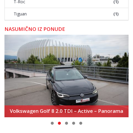
T-Roc
(1)
Tiguan
(1)
NASUMIČNO IZ PONUDE
Volkswagen Golf 8 2.0 TDI – Active – Panorama