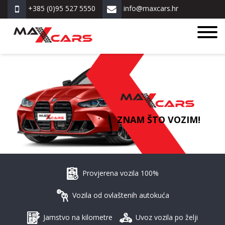
+385 (0)95 527 5550
info@maxcars.hr
ZNAM ŠTO VOZIM!
Provjerena vozila 100%
Vozila od ovlaštenih autokuća
Jamstvo na kilometre
Uvoz vozila po želji