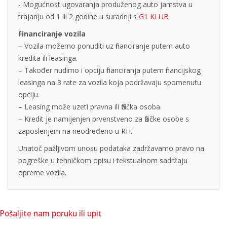
- Mogućnost ugovaranja produženog auto jamstva u
trajanju od 1 ili 2 godine u suradnji s
G1 KLUB
Financiranje vozila
– Vozila možemo ponuditi uz financiranje putem auto
kredita ili leasinga.
– Također nudimo i opciju financiranja putem financijskog
leasinga na 3 rate za vozila koja podržavaju spomenutu
opciju.
– Leasing može uzeti pravna ili fizička osoba.
– Kredit je namijenjen prvenstveno za fizičke osobe s
zaposlenjem na neodređeno u RH.
Unatoč pažljivom unosu podataka zadržavamo pravo na
pogreške u tehničkom opisu i tekstualnom sadržaju
opreme vozila.
Pošaljite nam poruku ili upit