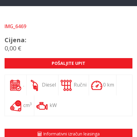
IMG_6469
Cijena:
0,00 €
POŠALJITE UPIT
.
Diesel
Ručni
0 km
3
cm
kW
Informativni izračun leasinga