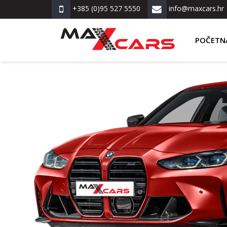
+385 (0)95 527 5550
info@maxcars.hr
POČETN