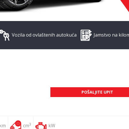
Vozila od ovlaštenih autokuća
Jamstvo na kilo
POŠALJITE UPIT
3
 km
cm
kW