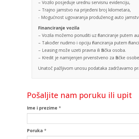
– Vozilo posjeduje urednu servisnu evidenciju,
– Trajno jamstvo na prijeđeni broj kilometara,
- Mogućnost ugovaranja produženog auto jamstva u
Financiranje vozila
– Vozila možemo ponuditi uz financiranje putem auto
– Također nudimo i opciju financiranja putem finan
– Leasing može uzeti pravna ili fizička osoba.
– Kredit je namijenjen prvenstveno za fizičke os
Unatoč pažljivom unosu podataka zadržavamo pra
Pošaljite nam poruku ili upit
Ime i prezime
*
Poruka
*