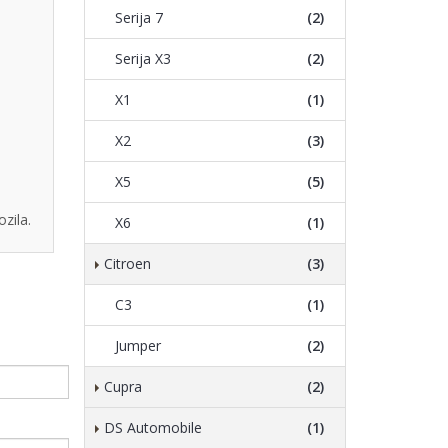
Serija 7
(2)
Serija X3
(2)
X1
(1)
X2
(3)
X5
(5)
zila.
X6
(1)
Citroen
(3)
C3
(1)
Jumper
(2)
Cupra
(2)
DS Automobile
(1)