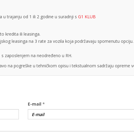
 trajanju od 1 ili 2 godine u suradnji s
G1 KLUB
 kredita ili leasinga.
cijskog leasinga na 3 rate za vozila koja podržavaju spomenutu opciju.
obe s zaposlenjem na neodređeno u RH.
vo na pogreške u tehničkom opisu i tekstualnom sadržaju opreme vo
E-mail
*