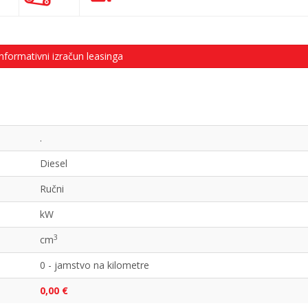
nformativni izračun leasinga
.
Diesel
Ručni
kW
3
cm
0 - jamstvo na kilometre
0,00 €