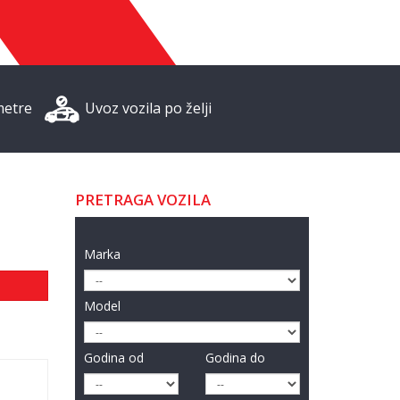
metre
Uvoz vozila po želji
PRETRAGA VOZILA
Marka
Model
Godina od
Godina do