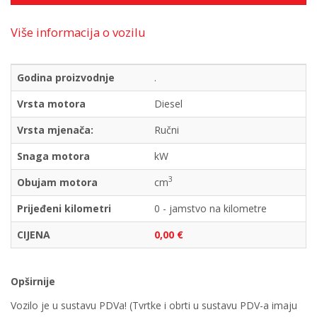
Više informacija o vozilu
Godina proizvodnje
.
Vrsta motora
Diesel
Vrsta mjenača:
Ručni
Snaga motora
kW
3
Obujam motora
cm
Prijeđeni kilometri
0 - jamstvo na kilometre
CIJENA
0,00 €
Opširnije
Vozilo je u sustavu PDVa! (Tvrtke i obrti u sustavu PDV-a imaju