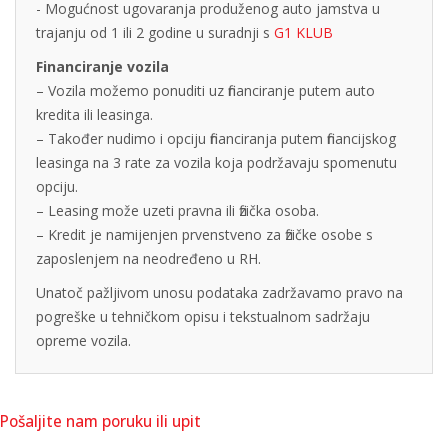
- Mogućnost ugovaranja produženog auto jamstva u
trajanju od 1 ili 2 godine u suradnji s
G1 KLUB
Financiranje vozila
– Vozila možemo ponuditi uz financiranje putem auto
kredita ili leasinga.
– Također nudimo i opciju financiranja putem financijskog
leasinga na 3 rate za vozila koja podržavaju spomenutu
opciju.
– Leasing može uzeti pravna ili fizička osoba.
– Kredit je namijenjen prvenstveno za fizičke osobe s
zaposlenjem na neodređeno u RH.
Unatoč pažljivom unosu podataka zadržavamo pravo na
pogreške u tehničkom opisu i tekstualnom sadržaju
opreme vozila.
Pošaljite nam poruku ili upit