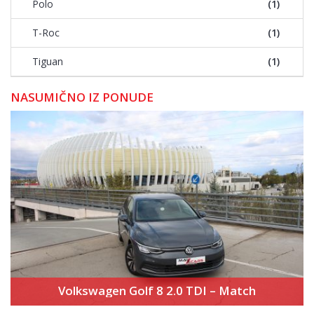
Polo
(1)
T-Roc
(1)
Tiguan
(1)
NASUMIČNO IZ PONUDE
Volkswagen Golf 8 2.0 TDI – Match