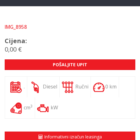
IMG_8958
Cijena:
0,00 €
POŠALJITE UPIT
.
Diesel
Ručni
0 km
3
cm
kW
Informativni izračun leasinga