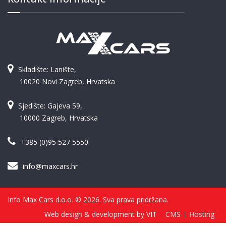
Skladište: Lanište,
10020 Novi Zagreb, Hrvatska
Sjedište: Gajeva 59,
10000 Zagreb, Hrvatska
+385 (0)95 527 5550
info@maxcars.hr
Info Max Cars d.o.o. © 2026. Sva prava pridržana.
Web design & development by VIT
CMS
Hosting