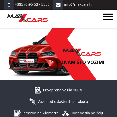
+385 (0)95 527 5550
info@maxcars.hr
ZNAM ŠTO VOZIM!
Provjerena vozila 100%
Vozila od ovlaštenih autokuća
Jamstvo na kilometre
Uvoz vozila po želji