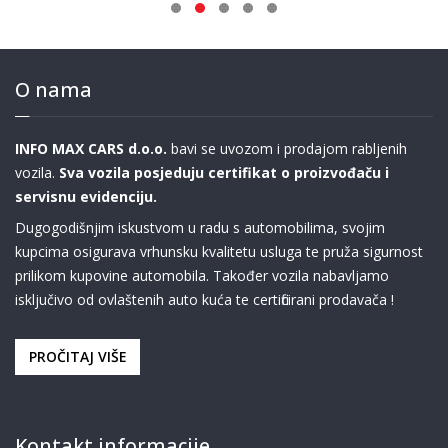
O nama
INFO MAX CARS d.o.o.
bavi se uvozom i prodajom rabljenih
vozila.
Sva vozila posjeduju certifikat o proizvođaču i
servisnu evidenciju.
Dugogodišnjim iskustvom u radu s automobilima, svojim
kupcima osigurava vrhunsku kvalitetu usluga te pruža sigurnost
prilikom kupovine automobila. Također vozila nabavljamo
isključivo od ovlaštenih auto kuća te certificirani prodavača !
PROČITAJ VIŠE
Kontakt informacije