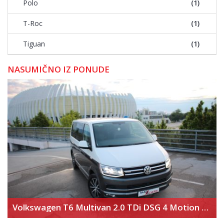
Polo
(1)
T-Roc
(1)
Tiguan
(1)
NASUMIČNO IZ PONUDE
Volkswagen T6 Multivan 2.0 TDi DSG 4 Motion Highline