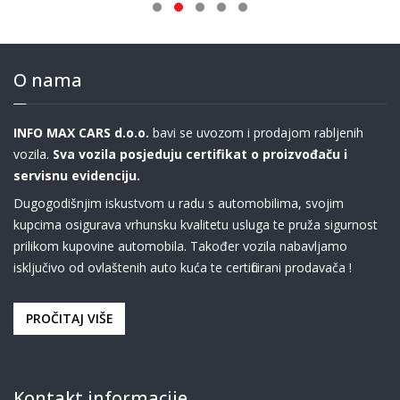
O nama
INFO MAX CARS d.o.o.
bavi se uvozom i prodajom rabljenih
vozila.
Sva vozila posjeduju certifikat o proizvođaču i
servisnu evidenciju.
Dugogodišnjim iskustvom u radu s automobilima, svojim
kupcima osigurava vrhunsku kvalitetu usluga te pruža sigurnost
prilikom kupovine automobila. Također vozila nabavljamo
isključivo od ovlaštenih auto kuća te certificirani prodavača !
PROČITAJ VIŠE
Kontakt informacije