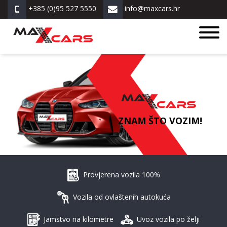
+385 (0)95 527 5550
info@maxcars.hr
ZNAM ŠTO VOZIM!
Provjerena vozila 100%
Vozila od ovlaštenih autokuća
Jamstvo na kilometre
Uvoz vozila po želji