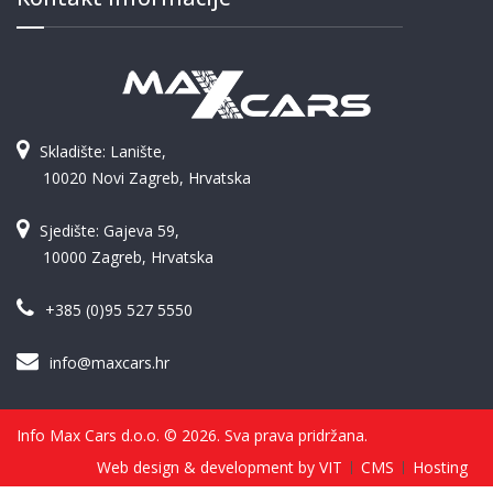
Skladište: Lanište,
10020 Novi Zagreb, Hrvatska
Sjedište: Gajeva 59,
10000 Zagreb, Hrvatska
+385 (0)95 527 5550
info@maxcars.hr
Info Max Cars d.o.o. © 2026. Sva prava pridržana.
Web design & development by VIT
CMS
Hosting