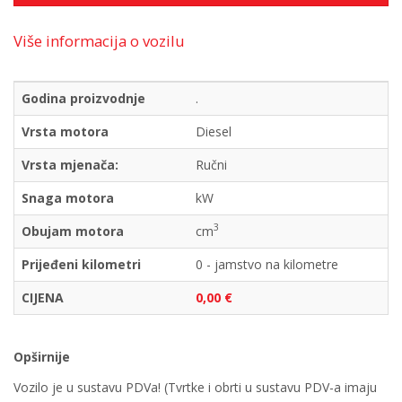
Više informacija o vozilu
Godina proizvodnje
.
Vrsta motora
Diesel
Vrsta mjenača:
Ručni
Snaga motora
kW
3
Obujam motora
cm
Prijeđeni kilometri
0 - jamstvo na kilometre
CIJENA
0,00 €
Opširnije
Vozilo je u sustavu PDVa! (Tvrtke i obrti u sustavu PDV-a imaju