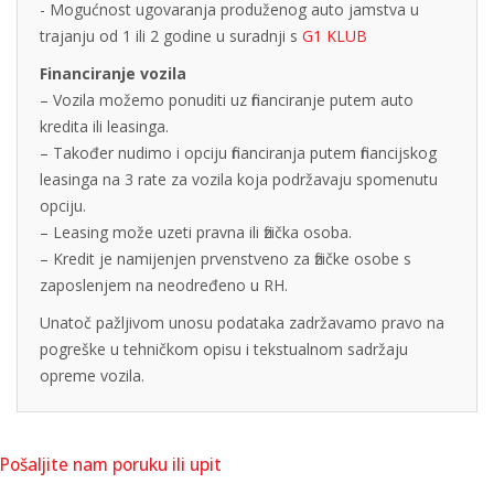
- Mogućnost ugovaranja produženog auto jamstva u
trajanju od 1 ili 2 godine u suradnji s
G1 KLUB
Financiranje vozila
– Vozila možemo ponuditi uz financiranje putem auto
kredita ili leasinga.
– Također nudimo i opciju financiranja putem financijskog
leasinga na 3 rate za vozila koja podržavaju spomenutu
opciju.
– Leasing može uzeti pravna ili fizička osoba.
– Kredit je namijenjen prvenstveno za fizičke osobe s
zaposlenjem na neodređeno u RH.
Unatoč pažljivom unosu podataka zadržavamo pravo na
pogreške u tehničkom opisu i tekstualnom sadržaju
opreme vozila.
Pošaljite nam poruku ili upit