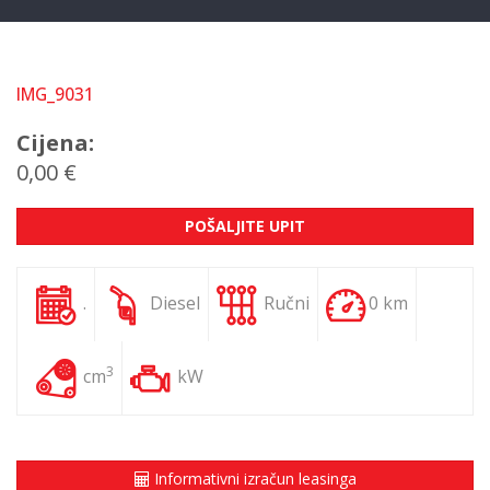
IMG_9031
Cijena:
0,00 €
POŠALJITE UPIT
.
Diesel
Ručni
0 km
3
cm
kW
Informativni izračun leasinga