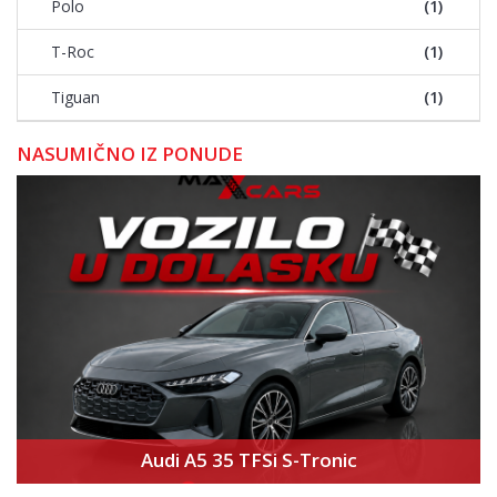
Polo
(1)
T-Roc
(1)
Tiguan
(1)
NASUMIČNO IZ PONUDE
Audi A5 35 TFSi S-Tronic