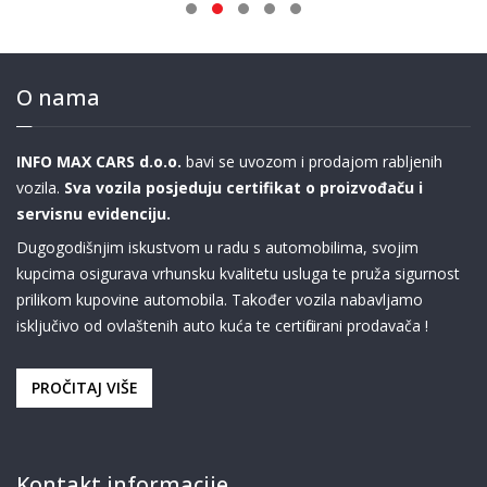
O nama
INFO MAX CARS d.o.o.
bavi se uvozom i prodajom rabljenih
vozila.
Sva vozila posjeduju certifikat o proizvođaču i
servisnu evidenciju.
Dugogodišnjim iskustvom u radu s automobilima, svojim
kupcima osigurava vrhunsku kvalitetu usluga te pruža sigurnost
prilikom kupovine automobila. Također vozila nabavljamo
isključivo od ovlaštenih auto kuća te certificirani prodavača !
PROČITAJ VIŠE
Kontakt informacije