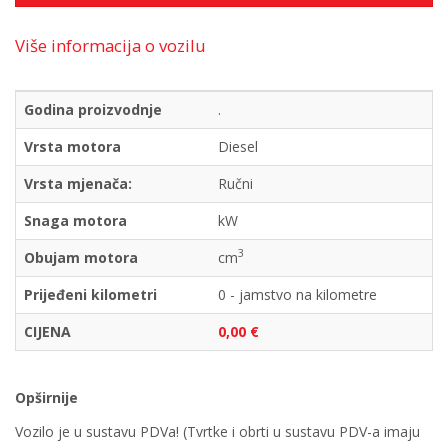
Više informacija o vozilu
Godina proizvodnje
.
Vrsta motora
Diesel
Vrsta mjenača:
Ručni
Snaga motora
kW
3
Obujam motora
cm
Prijeđeni kilometri
0 - jamstvo na kilometre
CIJENA
0,00 €
Opširnije
Vozilo je u sustavu PDVa! (Tvrtke i obrti u sustavu PDV-a imaju