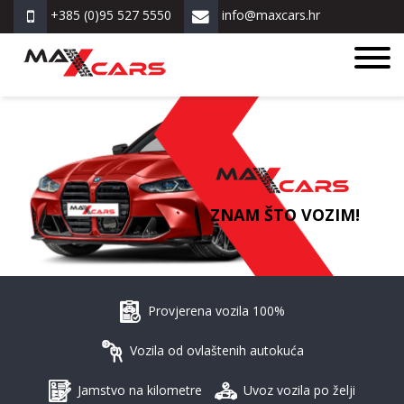
+385 (0)95 527 5550
info@maxcars.hr
ZNAM ŠTO VOZIM!
Provjerena vozila 100%
Vozila od ovlaštenih autokuća
Jamstvo na kilometre
Uvoz vozila po želji