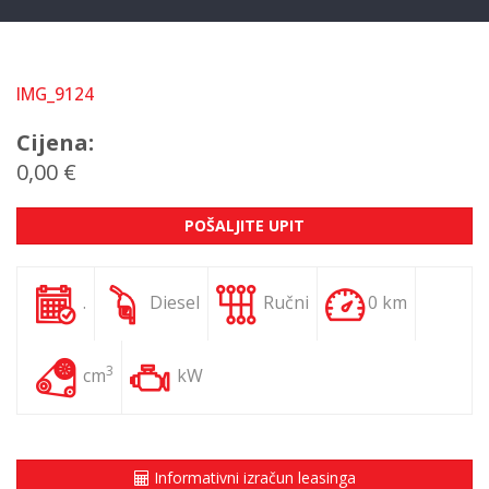
IMG_9124
Cijena:
0,00 €
POŠALJITE UPIT
.
Diesel
Ručni
0 km
3
cm
kW
Informativni izračun leasinga