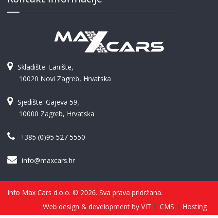
Skladište: Lanište,
10020 Novi Zagreb, Hrvatska
Sjedište: Gajeva 59,
10000 Zagreb, Hrvatska
+385 (0)95 527 5550
info@maxcars.hr
Info Max Cars d.o.o. © 2026. Sva prava pridržana.
Web design & development by VIT
CMS
Hosting