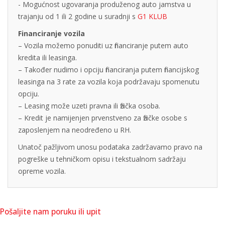
- Mogućnost ugovaranja produženog auto jamstva u
trajanju od 1 ili 2 godine u suradnji s
G1 KLUB
Financiranje vozila
– Vozila možemo ponuditi uz financiranje putem auto
kredita ili leasinga.
– Također nudimo i opciju financiranja putem financijskog
leasinga na 3 rate za vozila koja podržavaju spomenutu
opciju.
– Leasing može uzeti pravna ili fizička osoba.
– Kredit je namijenjen prvenstveno za fizičke osobe s
zaposlenjem na neodređeno u RH.
Unatoč pažljivom unosu podataka zadržavamo pravo na
pogreške u tehničkom opisu i tekstualnom sadržaju
opreme vozila.
Pošaljite nam poruku ili upit