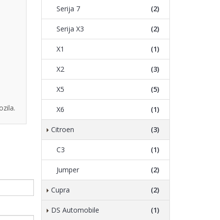
Serija 7
(2)
Serija X3
(2)
X1
(1)
X2
(3)
X5
(5)
zila.
X6
(1)
Citroen
(3)
C3
(1)
Jumper
(2)
Cupra
(2)
DS Automobile
(1)