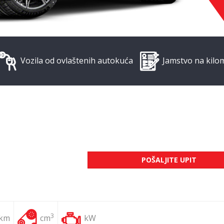
Vozila od ovlaštenih autokuća
Jamstvo na kilo
POŠALJITE UPIT
3
 km
cm
kW