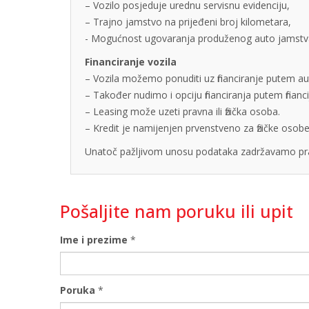
– Vozilo posjeduje urednu servisnu evidenciju,
– Trajno jamstvo na prijeđeni broj kilometara,
- Mogućnost ugovaranja produženog auto jamstva u
Financiranje vozila
– Vozila možemo ponuditi uz financiranje putem auto
– Također nudimo i opciju financiranja putem finan
– Leasing može uzeti pravna ili fizička osoba.
– Kredit je namijenjen prvenstveno za fizičke os
Unatoč pažljivom unosu podataka zadržavamo pra
Pošaljite nam poruku ili upit
Ime i prezime
*
Poruka
*