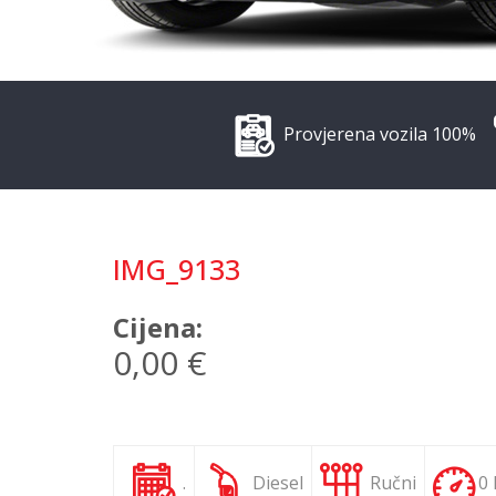
Provjerena vozila 100%
IMG_9133
Cijena:
0,00 €
.
Diesel
Ručni
0