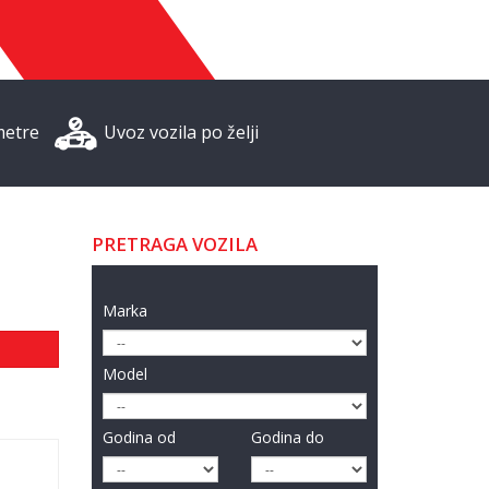
metre
Uvoz vozila po želji
PRETRAGA VOZILA
Marka
Model
Godina od
Godina do