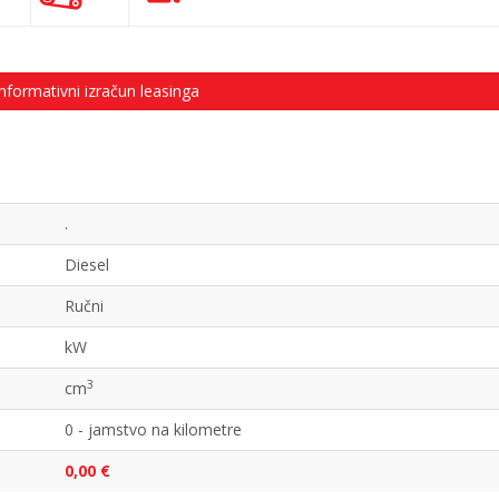
nformativni izračun leasinga
.
Diesel
Ručni
kW
3
cm
0 - jamstvo na kilometre
0,00 €