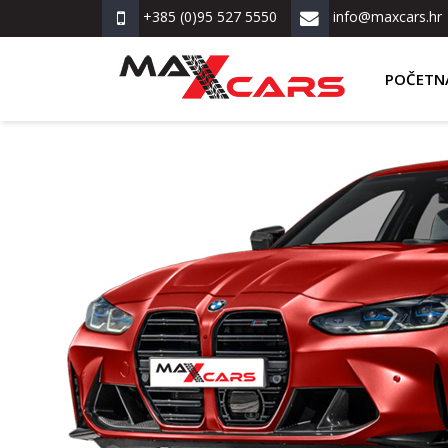
+385 (0)95 527 5550
info@maxcars.hr
POČETN